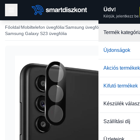
Üdv!
Kérjük, jelentkezz be.
Főoldal
Mobiltelefon üvegfólia
Samsung üvegfólia
Termék kategóri
Samsung Galaxy S23 üvegfólia
Újdonságok
Akciós termékek
Kifutó termékek
Készülék válasz
Szállítási díj
Üzleteink