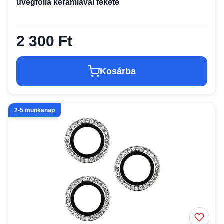
üvegfólia kerámiával fekete
2 300 Ft
Kosárba
2-5 munkanap