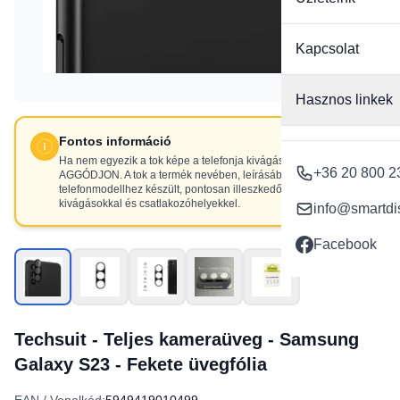
Kapcsolat
Hasznos linkek
Fontos információ
Ha nem egyezik a tok képe a telefonja kivágásaival, NE
+36 20 800 2
AGGÓDJON. A tok a termék nevében, leírásában szereplő
telefonmodellhez készült, pontosan illeszkedő
kivágásokkal és csatlakozóhelyekkel.
info@smartdi
Facebook
Techsuit - Teljes kameraüveg - Samsung
Galaxy S23 - Fekete üvegfólia