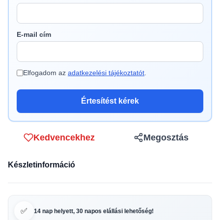
E-mail cím
Elfogadom az
adatkezelési tájékoztatót
.
Értesítést kérek
Kedvencekhez
Megosztás
Készletinformáció
✅
14 nap helyett, 30 napos elállási lehetőség!