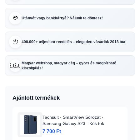
💳
Utánvét vagy bankkártyá? Nálunk te döntesz!
📦
400.000+ teljesített rendelés – elégedett vásárlók 2018 óta!
Magyar webshop, magyar cég – gyors és megbízható
🇭🇺
kiszolgálás!
Ajánlott termékek
Techsuit - SmartView Sorozat -
Samsung Galaxy S23 - Kék tok
7 700 Ft