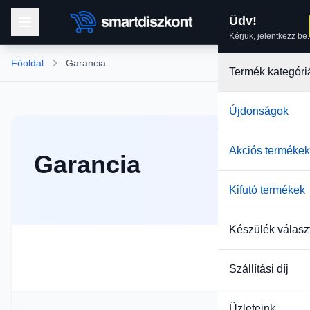
Üdv!
Kérjük, jelentkezz be.
Főoldal
Garancia
Termék kategóri
Újdonságok
Akciós termékek
Garancia
Kifutó termékek
Készülék válasz
Szállítási díj
Üzleteink