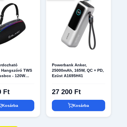
ordozható
Powerbank Anker,
h Hangszóró TWS
25000mAh, 165W, QC + PD,
ssbox - 120W
Ezüst A1695H41
fekete
0 Ft
27 200 Ft
Kosárba
Kosárba