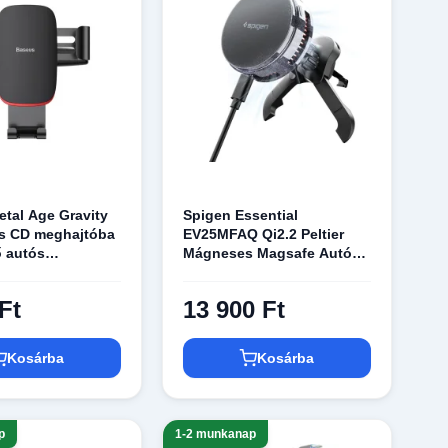
tal Age Gravity
Spigen Essential
is CD meghajtóba
EV25MFAQ Qi2.2 Peltier
ő autós
Mágneses Magsafe Autós
rtó fekete színben
Tartó Vezeték Nélküli Töltő
is (SUYL-J01)
Fekete
Ft
13 900 Ft
Kosárba
Kosárba
p
1-2 munkanap