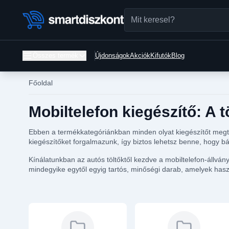
Összes termék
Újdonságok
Akciók
Kifutók
Blog
Főoldal
Mobiltelefon kiegészítő: A 
Ebben a termékkategóriánkban minden olyat kiegészítőt megt
kiegészítőket forgalmazunk, így biztos lehetsz benne, hogy bá
Kínálatunkban az autós töltőktől kezdve a mobiltelefon-állvá
mindegyike egytől egyig tartós, minőségi darab, amelyek hasz