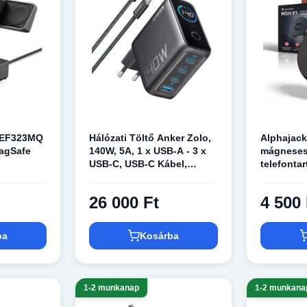
l EF323MQ
Hálózati Töltő Anker Zolo,
Alphajac
agSafe
140W, 5A, 1 x USB-A - 3 x
mágneses
USB-C, USB-C Kábel,
telefontar
 Qi2.2
Fekete (B2697GZ1)
(Magsafe 
26 000 Ft
4 500 
ba
Kosárba
1-2 munkanap
1-2 munkana