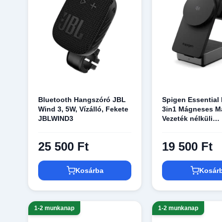
Bluetooth Hangszóró JBL
Spigen Essentia
Wind 3, 5W, Vízálló, Fekete
3in1 Mágneses M
JBLWIND3
Vezeték nélküli
töltőállomás 25W
Fekete
25 500 Ft
19 500 Ft
Kosárba
Kosár
1-2 munkanap
1-2 munkanap