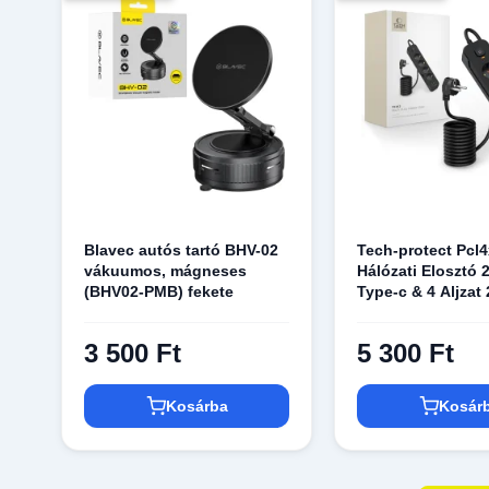
Blavec autós tartó BHV-02
Tech-protect Pcl
vákuumos, mágneses
Hálózati Elosztó 
(BHV02-PMB) fekete
Type-c & 4 Aljzat
Fekete
3 500 Ft
5 300 Ft
Kosárba
Kosár