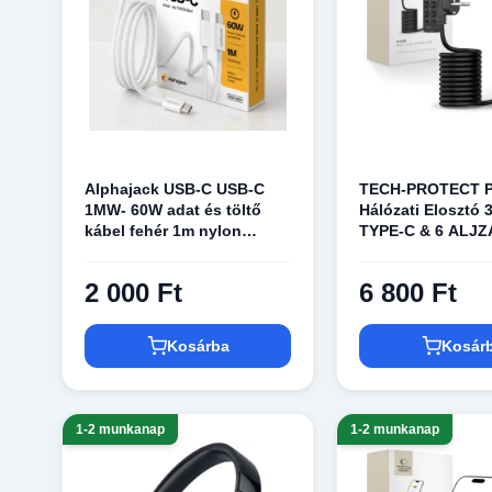
Audio kiegészítők
Kábelek
Alphajack USB-C USB-C
TECH-PROTECT 
1MW- 60W adat és töltő
Hálózati Elosztó 
kábel fehér 1m nylon
TYPE-C & 6 ALJ
borítással
FEKETE
2 000 Ft
6 800 Ft
Kosárba
Kosár
1-2 munkanap
1-2 munkanap