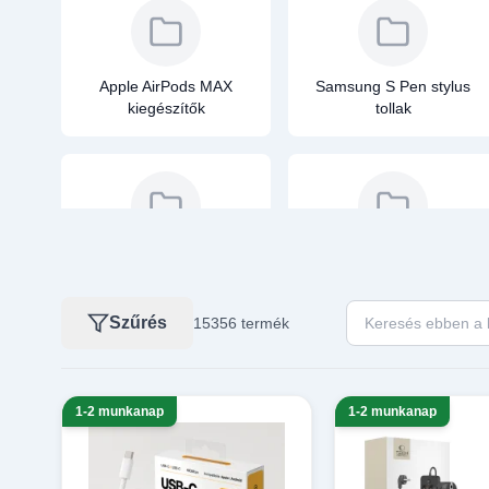
Apple AirPods MAX
Samsung S Pen stylus
kiegészítők
tollak
Mobiltelefon tisztítók
Autós porszívók
Keresés ebben a k
Szűrés
15356 termék
1-2 munkanap
1-2 munkanap
Vezeték nélküli töltő, QI
Szerviz, szerelés
töltő