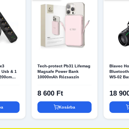
4x3
Tech-protect Pb31 Lifemag
Blavec H
2 Usb & 1
Magsafe Power Bank
Bluetoot
 200cm
10000mAh Rózsaszín
WS-02 Ba
(WS02-B) 
8 600 Ft
18 90
ba
Kosárba