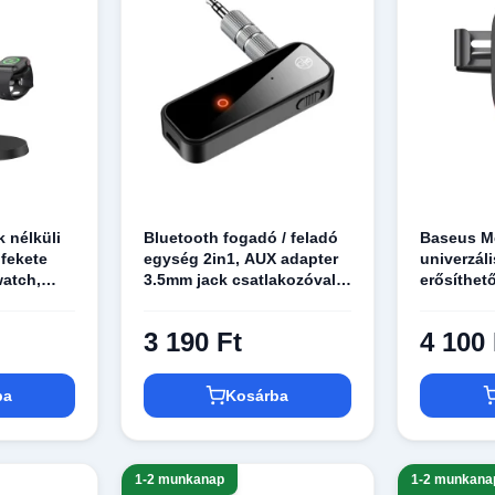
k nélküli
Bluetooth fogadó / feladó
Baseus Me
 fekete
egység 2in1, AUX adapter
univerzál
watch,
3.5mm jack csatlakozóval,
erősíthet
 MXWC-03
transmitter (C28)
telefonta
univerzál
3 190 Ft
4 100 
ba
Kosárba
1-2 munkanap
1-2 munkana