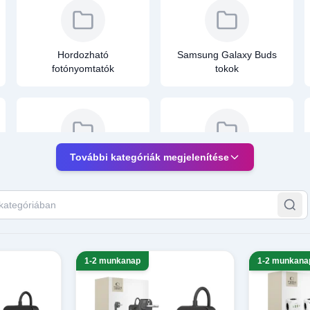
Hordozható
Samsung Galaxy Buds
fotónyomtatók
tokok
További kategóriák megjelenítése
Kesztyű
Dokkoló állomás Type-C
érintőképernyőhöz,
kapacitív kesztyű
ategóriában
1-2 munkanap
1-2 munkana
Tartók, állványok
Autós tartók