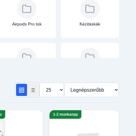
Airpods Pro tok
Kézitáskák
Bluetooth FM
Airpods 1/2 tokok
Transmitter
Termékek száma oldalanként
Rendezés
p
1-2 munkanap
Autós töltők
Mobiltelefon Töltők