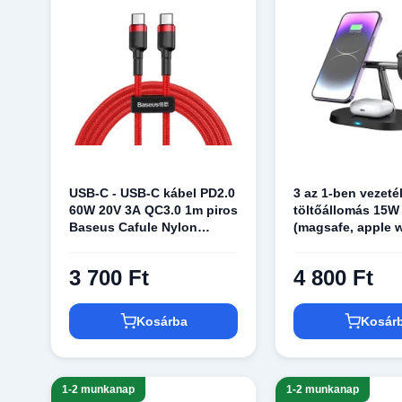
USB-C - USB-C kábel PD2.0
3 az 1-ben vezeté
60W 20V 3A QC3.0 1m piros
töltőállomás 15W
Baseus Cafule Nylon
(magsafe, apple 
harisnyázott
airpods) Maxlife
3 700 Ft
4 800 Ft
Kosárba
Kosár
1-2 munkanap
1-2 munkanap