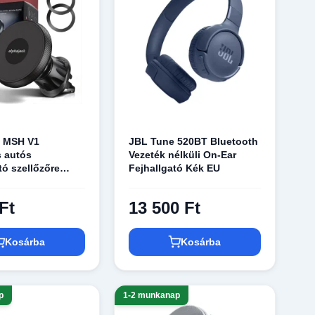
k MSH V1
JBL Tune 520BT Bluetooth
 autós
Vezeték nélküli On-Ear
tó szellőzőre
Fejhallgató Kék EU
kompatibilis)
Ft
13 500 Ft
Kosárba
Kosárba
p
1-2 munkanap