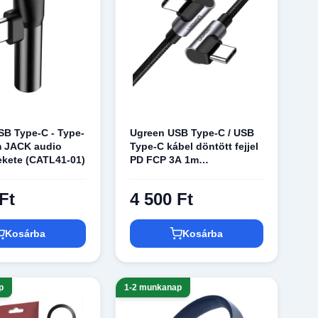
B Type-C - Type-
Ugreen USB Type-C / USB
m JACK audio
Type-C kábel döntött fejjel
ekete (CATL41-01)
PD FCP 3A 1m
szürke(70529 US323)
Ft
4 500 Ft
Kosárba
Kosárba
p
1-2 munkanap