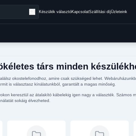
Készülék választó
Kapcsolat
Szállítási díj
Üzleteink
tökéletes társ minden készülékh
alálsz okostelefonodhoz, amire csak szükséged lehet. Webáruházunkba
rmit is választasz kínálatunkból, garantált a magas minőség.
nyokon keresztül az átalakító kábelekig igen nagy a választék. Számos
nálatát sokáig élvezheted.