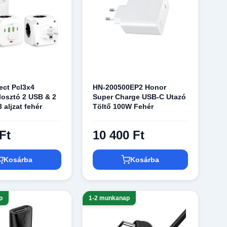
ect Pcl3x4
HN-200500EP2 Honor
elosztó 2 USB & 2
Super Charge USB-C Utazó
 aljzat fehér
Töltő 100W Fehér
Ft
10 400 Ft
Kosárba
Kosárba
p
1-2 munkanap