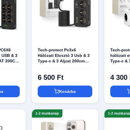
Powerbank
PC6X6
Tech-protect Pc3x6
Tech-prot
3 USB & 3
Hálózati Elosztó 3 Usb & 3
hálózati 
ZAT 200CM
Type-c & 3 Aljzat 200cm
Type-c & 3
Fekete
6 500 Ft
4 300 
ba
Kosárba
1-2 munkanap
1-2 munkana