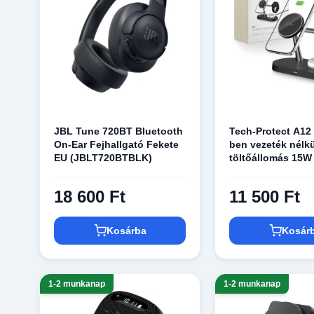
JBL Tune 720BT Bluetooth
Tech-Protect A12 
On-Ear Fejhallgató Fekete
ben vezeték nélkü
EU (JBLT720BTBLK)
töltőállomás 15
fekete
18 600 Ft
11 500 Ft
Kosárba
Kosár
1-2 munkanap
1-2 munkanap