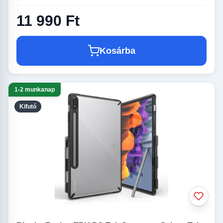
11 990 Ft
Kosárba
1-2 munkanap
Kifutó