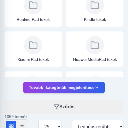
Realme Pad tokok
Kindle tokok
Xiaomi Pad tokok
Huawei MediaPad tokok
További kategóriák megjelenítése
Lenovo TAB tokok
Huawei Matepad tokok
Szűrés
1059 termék
Termékek száma oldalanként
Rendezés