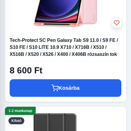
Tech-Protect SC Pen Galaxy Tab S9 11.0 / S9 FE /
S10 FE / S10 LITE 10.9 X710 / X716B / X510 /
X516B / X520 / X526 / X400 / X406B rózsaszín tok
8 600 Ft
Kosárba
1-2 munkanap
Kifutó