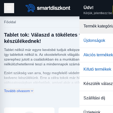
Üdv!
Kérjük, jelentkezz be.
Főoldal
Termék kategóri
Tablet tok: Válaszd a tökéletes védelmet a
készülékednek!
Újdonságok
Tablet nélkül már egyre kevésbé tudjuk elképzelni az életünket,
így tablettok nélkül is. Az okostelefonok világában a tablet is olyan
Akciós termékek
szerephez jutott a családokban és a munkában is, ami
nélkülözhetetlenné teszi a mindennapok számára.
Kifutó termékek
Ezért szükség van arra, hogy megfelelő védelmet is kaphasson a
kedvenc készülékünk. Erre a célra tokok már hihetetlen
változatosságban elérhetőek, amivel akár a stílusunkat is
Készülék válasz
kifejezhetjük. Ha biztonságban szeretnéd tudni a tabletet úgy,
Tovább olvasom
hogy az nagyon jól nézzen ki, akkor neked való tablettokkal
várunk a webáruházunkban.
Szállítási díj
Üzleteink