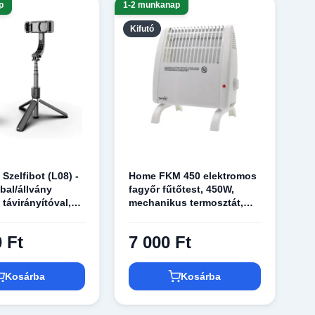
p
1-2 munkanap
Kifutó
 Szelfibot (L08) -
Home FKM 450 elektromos
bal/állvány
fagyőr fűtőtest, 450W,
távirányítóval,
mechanikus termosztát,
 forgatással, 86
IP20 védelem, fehér
te
 Ft
7 000 Ft
Kosárba
Kosárba