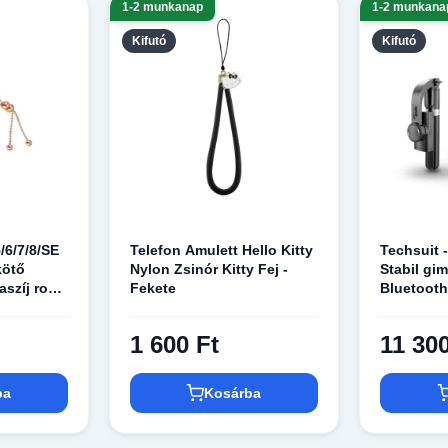
1-2 munkanap
1-2 munkana
Kifutó
Kifutó
/6/7/8/SE
Telefon Amulett Hello Kitty
Techsuit -
kötő
Nylon Zsinór Kitty Fej -
Stabil gim
aszíj rose
Fekete
Bluetooth 
jack
360 fokos
cm - Feke
1 600 Ft
11 300
ba
Kosárba