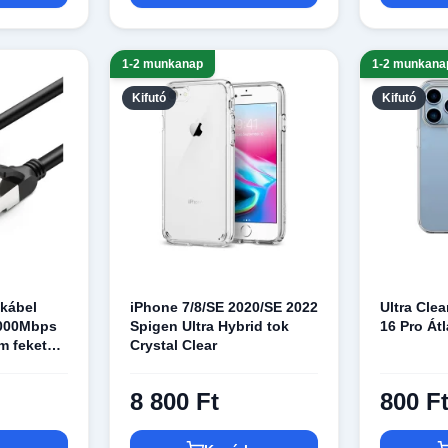
1-2 munkanap
1-2 munkana
Kifutó
Kifutó
kábel
iPhone 7/8/SE 2020/SE 2022
Ultra Cle
1000Mbps
Spigen Ultra Hybrid tok
16 Pro Át
5m fekete
Crystal Clear
1278)
8 800 Ft
800 F