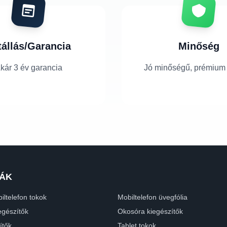
tállás/Garancia
Minőség
kár 3 év garancia
Jó minőségű, prémium
ÁK
iltelefon tokok
Mobiltelefon üvegfólia
egészítők
Okosóra kiegészítők
ítők
Tablet tokok