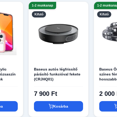
1-2 munkanap
1-2 munkana
Kifutó
Kifutó
ylic
Baseus autós légfrissítő
Baseus Ö
 rózsaszín
párásító funkcióval fekete
színes fé
ck
(CRJHQ01)
hosszabb
1m feket
7 900 Ft
2 000 
ba
Kosárba