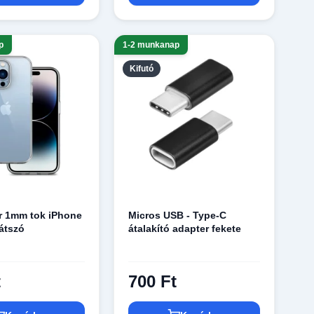
p
1-2 munkanap
Kifutó
ar 1mm tok iPhone
Micros USB - Type-C
látszó
átalakító adapter fekete
t
700 Ft