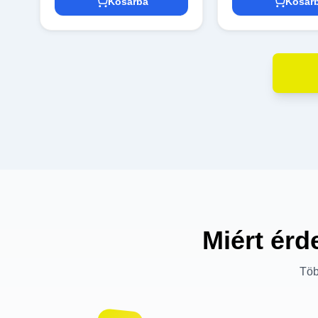
Kosárba
Kosár
Miért érd
Töb