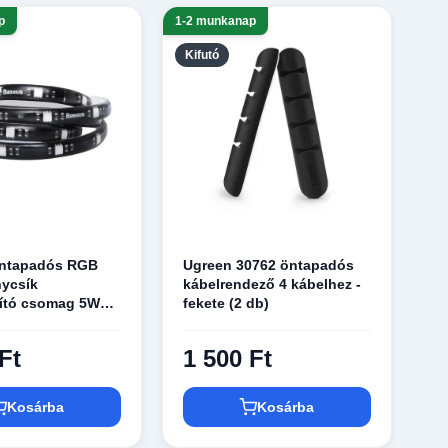
p
1-2 munkanap
Kifutó
ntapadós RGB
Ugreen 30762 öntapadós
nycsík
kábelrendező 4 kábelhez -
ító csomag 5W
fekete (2 db)
e (DGRGB-01)
Ft
1 500 Ft
Kosárba
Kosárba