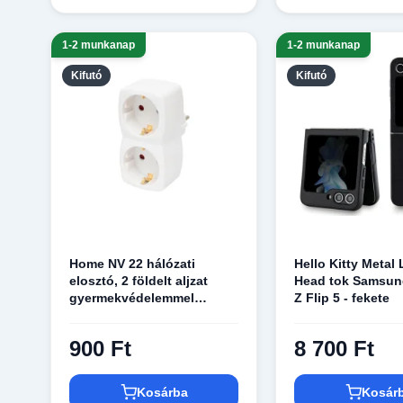
1-2 munkanap
1-2 munkanap
Kifutó
Kifutó
Home NV 22 hálózati
Hello Kitty Metal
elosztó, 2 földelt aljzat
Head tok Samsun
gyermekvédelemmel
Z Flip 5 - fekete
ellátva, (max. 3680W), fehér
900 Ft
8 700 Ft
Kosárba
Kosár