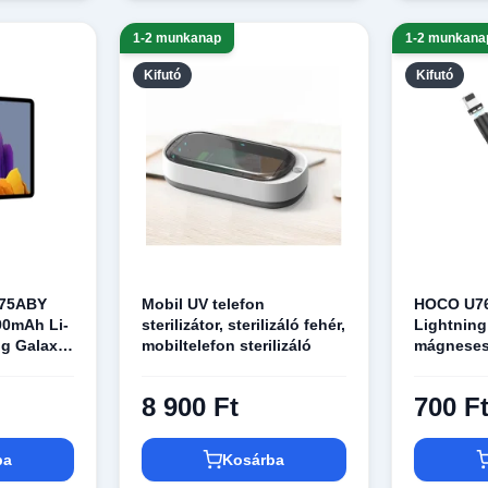
1-2 munkanap
1-2 munkana
Kifutó
Kifutó
975ABY
Mobil UV telefon
HOCO U76
90mAh Li-
sterilizátor, sterilizáló fehér,
Lightning
g Galaxy
mobiltelefon sterilizáló
mágneses 
or)
fekete
8 900 Ft
700 F
ba
Kosárba