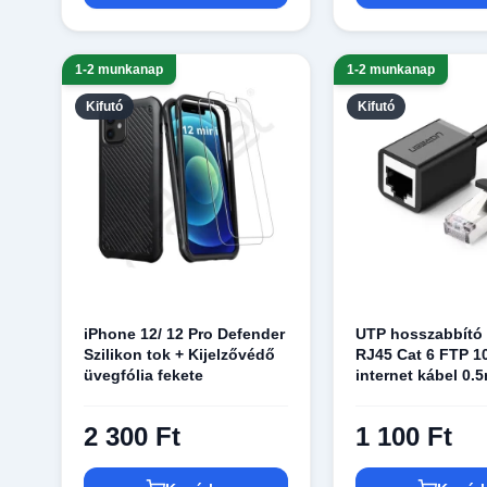
1-2 munkanap
1-2 munkanap
Kifutó
Kifutó
iPhone 12/ 12 Pro Defender
UTP hosszabbító 
Szilikon tok + Kijelzővédő
RJ45 Cat 6 FTP 
üvegfólia fekete
internet kábel 0.
Ugreen (NW112 1
2 300 Ft
1 100 Ft