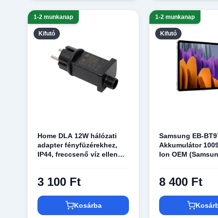
1-2 munkanap
1-2 munkanap
Kifutó
Kifutó
Home DLA 12W hálózati
Samsung EB-BT
adapter fényfüzérekhez,
Akkumulátor 100
IP44, freccsenő víz ellen
Ion OEM (Samsun
védett, kül- és beltéri
Tab S7 akkumulát
kivitel, 31 V DC / 12 W
3 100 Ft
8 400 Ft
Kosárba
Kosár