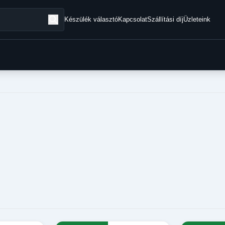
Készülék választó
Kapcsolat
Szállítási díj
Üzleteink