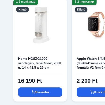
1-2 munkanap
1-2 munkanap
Kifutó
Kifutó
Home HGSZG1000
Apple Watch 3/4/5
szódagép, fehér/inox, 2300
(38/40/41mm) kar
g, 14 x 41.5 x 25 cm
formájú V2 fém ór
gold színű Alpha
16 190 Ft
2 200 Ft
Kosárba
Kosár