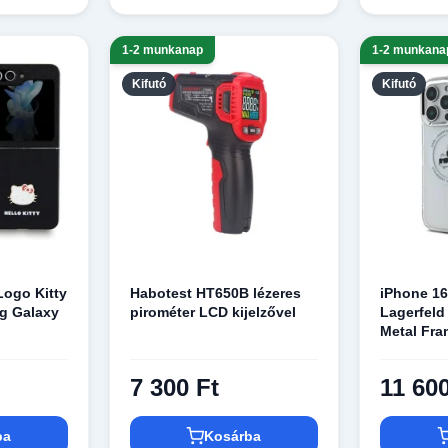
1-2 munkanap
1-2 munkana
Kifutó
Kifutó
 Logo Kitty
Habotest HT650B lézeres
iPhone 16
g Galaxy
pirométer LCD kijelzővel
Lagerfel
Metal Fra
7 300 Ft
11 600
ba
Kosárba