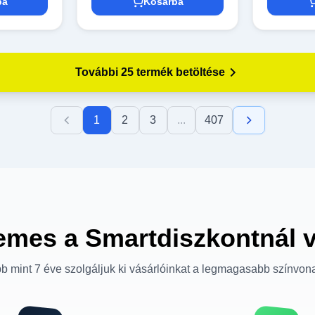
ba
Kosárba
További 25 termék betöltése
1
2
3
...
407
emes a Smartdiszkontnál 
b mint 7 éve szolgáljuk ki vásárlóinkat a legmagasabb színvon