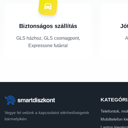
Biztonságos szállítás
Jó
GLS házhoz, GLS csomagpont,
A
Expressone futárral
KATEGÓRI
Telefontok, mob
Vegye fel velünk a kapcsolatot elérhetőségeink
bármelyikén.
Mobiltelefon ki
Laptop kiegész