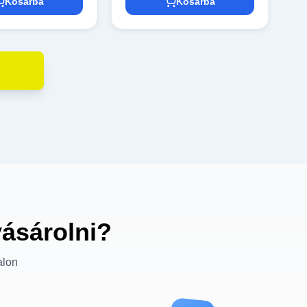
Kosárba
Kosárba
vásárolni?
alon