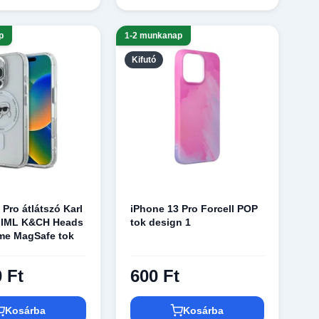
p
1-2 munkanap
Kifutó
 Pro átlátszó Karl
iPhone 13 Pro Forcell POP
d IML K&CH Heads
tok design 1
me MagSafe tok
 Ft
600 Ft
Kosárba
Kosárba