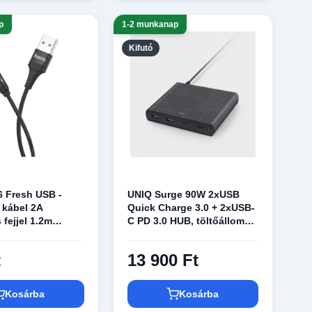
p
1-2 munkanap
Kifutó
 Fresh USB -
UNIQ Surge 90W 2xUSB
 kábel 2A
Quick Charge 3.0 + 2xUSB-
fejjel 1.2m
C PD 3.0 HUB, töltőállomás
szénfekete
t
13 900 Ft
Kosárba
Kosárba