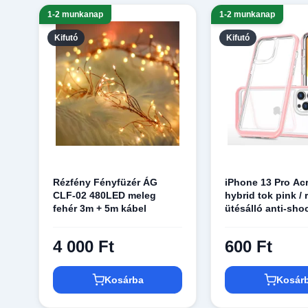
1-2 munkanap
1-2 munkanap
Kifutó
Kifutó
Rézfény Fényfüzér ÁG
iPhone 13 Pro Acr
CLF-02 480LED meleg
hybrid tok pink /
fehér 3m + 5m kábel
ütésálló anti-sho
4 000 Ft
600 Ft
Kosárba
Kosár