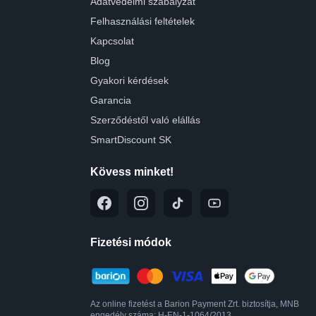
Adatvédelmi szabályzat
Felhasználási feltételek
Kapcsolat
Blog
Gyakori kérdések
Garancia
Szerződéstől való elállás
SmartDiscount SK
Kövess minket!
Fizetési módok
Az online fizetést a Barion Payment Zrt. biztosítja, MNB
engedély száma: H-EN-1-1064/2013