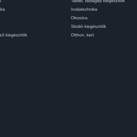
a
Tablet, táblagép kiegészítők
ika
Irodatechnika
Okosóra
Stúdió kiegészítők
ző kiegészítők
Otthon, kert