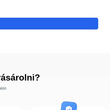
vásárolni?
alon