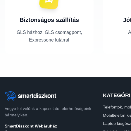
Biztonságos szállítás
Jó
GLS házhoz, GLS csomagpont,
A
Expressone futárral
KATEGÓRI
Telefontok, mob
Vegye fel velünk a kapcsolatot elérhetőségeink
bármelyikén.
Mobiltelefon ki
Laptop kiegész
SmartDiszkont Webáruház