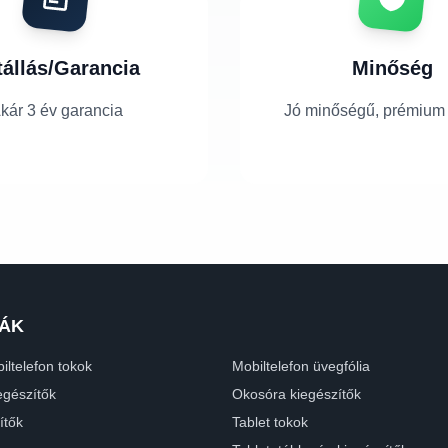
tállás/Garancia
Minőség
kár 3 év garancia
Jó minőségű, prémium
ÁK
iltelefon tokok
Mobiltelefon üvegfólia
egészítők
Okosóra kiegészítők
ítők
Tablet tokok