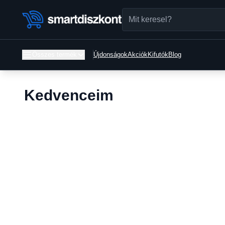
Összes termék
Újdonságok
Akciók
Kifutók
Blog
Kedvenceim