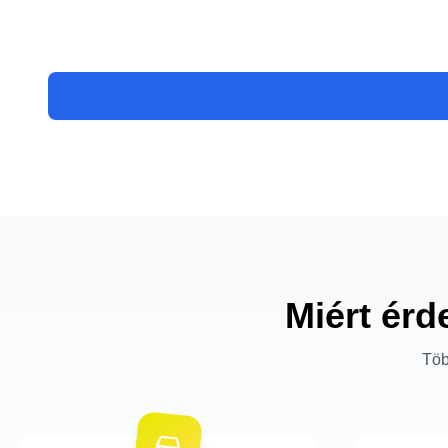
Miért érd
Töb