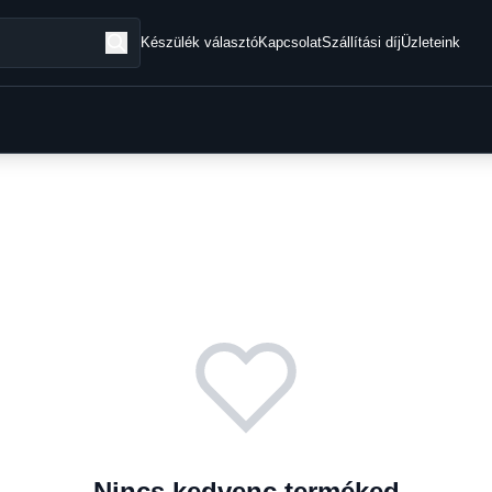
Készülék választó
Kapcsolat
Szállítási díj
Üzleteink
Nincs kedvenc terméked