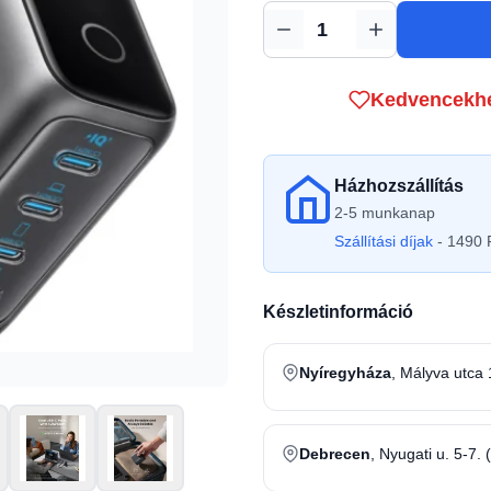
Mennyiség
Kedvencekh
Házhozszállítás
2-5 munkanap
Szállítási díjak
- 1490 F
Készletinformáció
Nyíregyháza
, Mályva utca 
Debrecen
, Nyugati u. 5-7. 