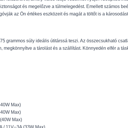
iztonságot és megelőzve a túlmelegedést. Emellett számos beépí
góvják az Ön értékes eszközeit és magát a töltőt is a károsodást
5 grammos súly ideális útitárssá teszi. Az összecsukható csat
, megkönnyítve a tárolást és a szállítást. Könnyedén elfér a tá
140W Max)
140W Max)
 (40W Max)
A / 11V⎓3A (33W Max)