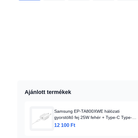
Ajánlott termékek
Samsung EP-TA800XWE hálózati
gyorstöltő fej 25W fehér + Type-C Type-C
kábel
12 100 Ft