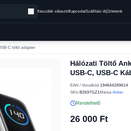
Készülék választó
Kapcsolat
Szállítási díj
Üzleteink
USB-C töltő adapter
Hálózati Töltő Ank
USB-C, USB-C Káb
EAN / Vonalkód:
194644289614
SKU:
B2697GZ1
Márka:
Anker
Rendelhető
26 000 Ft