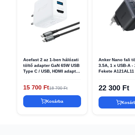
Acefast 2 az 1-ben hálózati
Anker Nano fali tö
töltő adapter GaN 65W USB
3.5A, 1 x USB-A -
Type C / USB, HDMI adapter
Fekete A121AL11
4K@60Hz + USB Type C
kábel 1.8m, fehér (A17)
22 300 Ft
15 700 Ft
18 700 Ft
Kosárba
Kosár