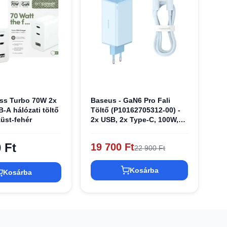
ss Turbo 70W 2x
Baseus - GaN6 Pro Fali
-A hálózati töltő
Töltő (P10162705312-00) -
üst-fehér
2x USB, 2x Type-C, 100W,
Type-C Kábellel, 100W, 20V,
5A, 1m - Kék
 Ft
19 700 Ft
22 900 Ft
Kosárba
Kosárba