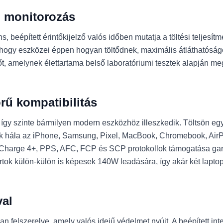
jű monitorozás
beépített érintőkijelző valós időben mutatja a töltési teljesítm
ogy eszközei éppen hogyan töltődnek, maximális átláthatóságot és
t, amelynek élettartama belső laboratóriumi tesztek alapján meg
rű kompatibilitás
így szinte bármilyen modern eszközhöz illeszkedik. Töltsön egys
snak hála az iPhone, Samsung, Pixel, MacBook, Chromebook, Air
k Charge 4+, PPS, AFC, FCP és SCP protokollok támogatása garant
külön-külön is képesek 140W leadására, így akár két laptopot 
val
an felszerelve, amely valós idejű védelmet nyújt. A beépített i