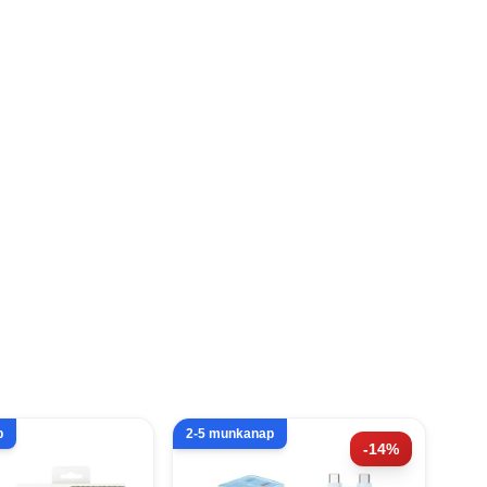
p
2-5 munkanap
-14%