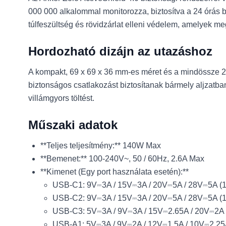
000 000 alkalommal monitorozza, biztosítva a 24 órás b
túlfeszültség és rövidzárlat elleni védelem, amelyek me
Hordozható dizájn az utazáshoz
A kompakt, 69 x 69 x 36 mm-es méret és a mindössze 27
biztonságos csatlakozást biztosítanak bármely aljzatban
villámgyors töltést.
Műszaki adatok
**Teljes teljesítmény:** 140W Max
**Bemenet:** 100-240V~, 50 / 60Hz, 2.6A Max
**Kimenet (Egy port használata esetén):**
USB-C1: 9V⎓3A / 15V⎓3A / 20V⎓5A / 28V⎓5A (
USB-C2: 9V⎓3A / 15V⎓3A / 20V⎓5A / 28V⎓5A (
USB-C3: 5V⎓3A / 9V⎓3A / 15V⎓2.65A / 20V⎓2A
USB-A1: 5V⎓3A / 9V⎓2A / 12V⎓1.5A / 10V⎓2.25