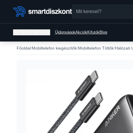
Összes termék
Újdonságok
Akciók
Kifutók
Blog
Főoldal
Mobiltelefon kiegészítők
Mobiltelefon Töltők
Hálózati 