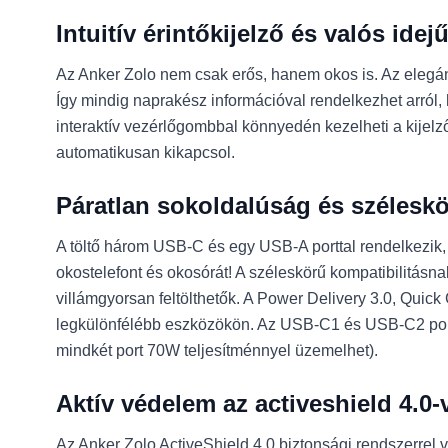
Intuitív érintőkijelző és valós ide
Az Anker Zolo nem csak erős, hanem okos is. Az elegáns, 
Így mindig naprakész információval rendelkezhet arról, h
interaktív vezérlőgombbal könnyedén kezelheti a kijelző
automatikusan kikapcsol.
Páratlan sokoldalúság és széleskö
A töltő három USB-C és egy USB-A porttal rendelkezik, 
okostelefont és okosórát! A széleskörű kompatibilitá
villámgyorsan feltölthetők. A Power Delivery 3.0, Quic
legkülönfélébb eszközökön. Az USB-C1 és USB-C2 portok 
mindkét port 70W teljesítménnyel üzemelhet).
Aktív védelem az activeshield 4.0-
Az Anker Zolo ActiveShield 4.0 biztonsági rendszerrel v