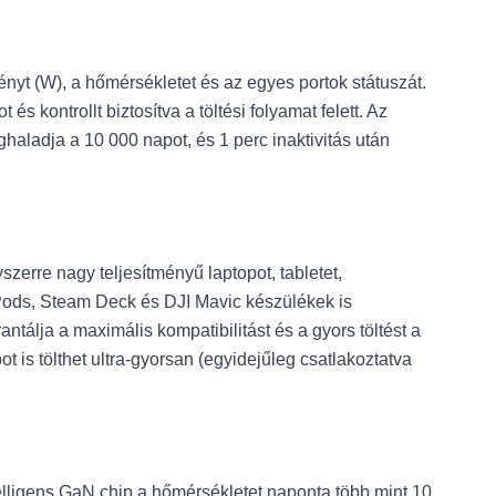
ényt (W), a hőmérsékletet és az egyes portok státuszát.
 kontrollt biztosítva a töltési folyamat felett. Az
haladja a 10 000 napot, és 1 perc inaktivitás után
zerre nagy teljesítményű laptopot, tabletet,
Pods, Steam Deck és DJI Mavic készülékek is
álja a maximális kompatibilitást és a gyors töltést a
is tölthet ultra-gyorsan (egyidejűleg csatlakoztatva
ntelligens GaN chip a hőmérsékletet naponta több mint 10