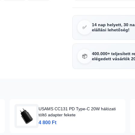
14 nap helyett, 30 n
✅
elállási lehetőség!
400.000+ teljesített 
📦
elégedett vásárlók 2
USAMS CC131 PD Type-C 20W hálózati
töltő adapter fekete
4 800 Ft