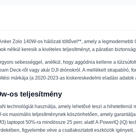
*Anker Zolo 140W-os hálózati töltővel**, amely a legmodernebb
nélkül keresik a kivételes teljesítményt, a páratlan biztonságot
rgyors sebességgel, anélkül, hogy aggódnia kellene a túlzsúfolt
eam Deck-ről vagy akár DJI drónokról. A mellékelt strapabíró, 
 töltési márkája (a 2020-2023-as kiskereskedelmi eladási adatok
0w-os teljesítmény
N technológiát használja, amely lehetővé teszi a hihetetlenül 
0W-os maximális teljesítménynek köszönhetően, amely garantálja
) laptopot 50%-ra mindössze 25 perc alatt! A PowerIQ (iQ) tech
dekében, figyelembe véve a csatlakoztatott eszközök igényeit.