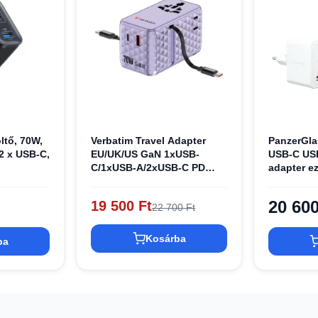
ltő, 70W,
Verbatim Travel Adapter
PanzerGla
 2 x USB-C,
EU/UK/US GaN 1xUSB-
USB-C USB
C/1xUSB-A/2xUSB-C PD
adapter ez
70W lila
20 600
19 500 Ft
22 700 Ft
Kosárba
ba