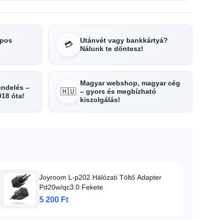
apos
Utánvét vagy bankkártyá?
💳
Nálunk te döntesz!
Magyar webshop, magyar cég
rendelés –
🇭🇺
– gyors és megbízható
018 óta!
kiszolgálás!
Joyroom L-p202 Hálózati Töltő Adapter
Pd20w/qc3.0 Fekete
5 200 Ft