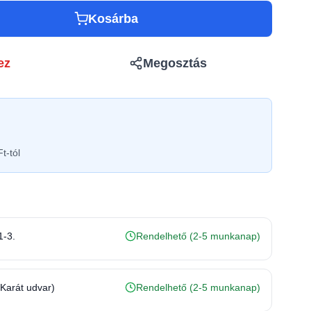
Kosárba
ez
Megosztás
t-tól
1-3.
Rendelhető (2-5 munkanap)
(Karát udvar)
Rendelhető (2-5 munkanap)