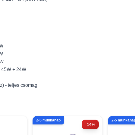
0W
0W
4W
+ 45W + 24W
oz) - teljes csomag
2-5 munkanap
2-5 munkana
-14%