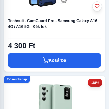
Techsuit - CamGuard Pro - Samsung Galaxy A16
4G / A16 5G - Kék tok
4 300 Ft
Kosárba
2-5 munkanap
-38%