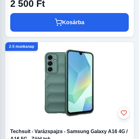
2 500 Ft
Kosárba
2-5 munkanap
Techsuit - Varázspajzs - Samsung Galaxy A16 4G /
A16 5G - Zöld tok