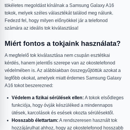
tökéletes megoldást kínálnak a Samsung Galaxy A16
tokok, melyek széles választékát találod meg nálunk.
Fedezd fel, hogy milyen előnyökkel jár a telefonod
számára az ideális tok kiválasztása!
Miért fontos a tokjaink használata?
A megfelelő tok kiválasztása nem csupán esztétikai
kérdés, hanem jelentős szerepe van az okostelefonod
védelmében is. Az alábbiakban összegyűjtöttük azokat a
legfőbb okokat, amelyek miatt érdemes Samsung Galaxy
A16 tokot beszerezned:
Védelem a fizikai sérülések ellen:
A tokok elsődleges
funkciója, hogy óvják készüléked a mindennapos
ütések, karcolások és esések okozta sérülésektől.
Hosszabb élettartam:
A rendszeresen használt tok
hozzájárulhat ahhoz, hogy az okostelefonod hosszabb