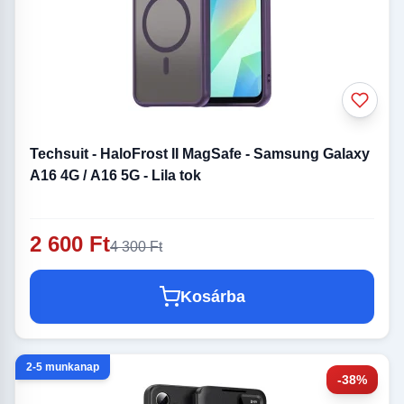
Techsuit - HaloFrost II MagSafe - Samsung Galaxy
A16 4G / A16 5G - Lila tok
2 600 Ft
4 300 Ft
Kosárba
2-5 munkanap
-38%