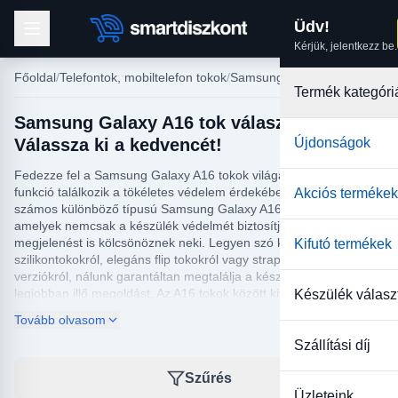
Üdv!
Kérjük, jelentkezz be.
Főoldal
Telefontok, mobiltelefon tokok
Samsung tokok
Termék kategóri
Samsung Galaxy A16 tok választék:
Válassza ki a kedvencét!
Újdonságok
Fedezze fel a Samsung Galaxy A16 tokok világát, ahol stílus és
funkció találkozik a tökéletes védelem érdekében. Kínálatunkban
Akciós termékek
számos különböző típusú Samsung Galaxy A16 tok található,
amelyek nemcsak a készülék védelmét biztosítják, hanem egyedi
megjelenést is kölcsönöznek neki. Legyen szó klasszikus
Kifutó termékek
szilikontokokról, elegáns flip tokokról vagy strapabíró ütésálló
verziókról, nálunk garantáltan megtalálja a készülékéhez
legjobban illő megoldást. Az A16 tokok között kiváló minőségű
Készülék válasz
anyagokból készült modelleket kínálunk, amelyek hosszú távú
Tovább olvasom
védelmet nyújtanak.
Szállítási díj
Az esztétikai és praktikus szempontokat figyelembe véve
válogattuk össze a Samsung Galaxy A16 tok választékát, így
Szűrés
mindenki megtalálhatja a saját stílusának és igényeinek
Üzleteink