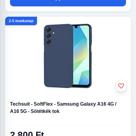
2-5 munkanap
Techsuit - SoftFlex - Samsung Galaxy A16 4G /
A16 5G - Sötétkék tok
2 800 Ft