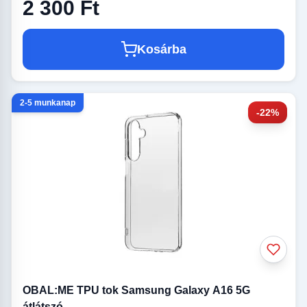
2 300 Ft
Kosárba
2-5 munkanap
-22%
OBAL:ME TPU tok Samsung Galaxy A16 5G
átlátszó