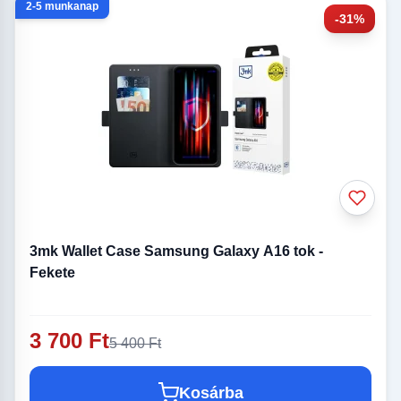
2-5 munkanap
-31%
3mk Wallet Case Samsung Galaxy A16 tok -
Fekete
3 700 Ft
5 400 Ft
Kosárba