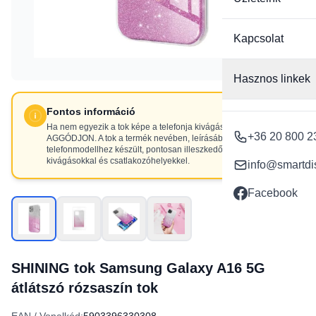
Kapcsolat
Hasznos linkek
Fontos információ
Ha nem egyezik a tok képe a telefonja kivágásaival, NE
+36 20 800 2
AGGÓDJON. A tok a termék nevében, leírásában szereplő
telefonmodellhez készült, pontosan illeszkedő
kivágásokkal és csatlakozóhelyekkel.
info@smartdi
Facebook
SHINING tok Samsung Galaxy A16 5G
átlátszó rózsaszín tok