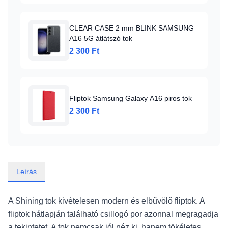
CLEAR CASE 2 mm BLINK SAMSUNG
A16 5G átlátszó tok
2 300 Ft
Fliptok Samsung Galaxy A16 piros tok
2 300 Ft
Leírás
A Shining tok kivételesen modern és elbűvölő fliptok. A
fliptok hátlapján található csillogó por azonnal megragadja
a tekintetet. A tok nemcsak jól néz ki, hanem tökéletes