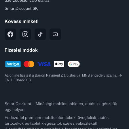
Szerződéstől való elállás
SmartDiscount SK
Kövess minket!
Fizetési módok
Az online fizetést a Barion Payment Zrt. biztosítja, MNB engedély száma: H-
EN-1-1064/2013
SmartDiszkont – Minőségi mobilos,tabletes, autós kiegészítők
egy helyen!
Fedezd fel prémium mobiltelefon tokok, üvegfóliák, autós
tartozékok és tablet kiegészítők széles választékát!
Webáruházunkban megtalálod a legnépszerűbb kiegészítőket