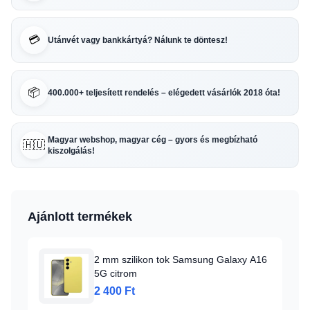
💳
Utánvét vagy bankkártyá? Nálunk te döntesz!
📦
400.000+ teljesített rendelés – elégedett vásárlók 2018 óta!
Magyar webshop, magyar cég – gyors és megbízható
🇭🇺
kiszolgálás!
Ajánlott termékek
2 mm szilikon tok Samsung Galaxy A16
5G citrom
2 400 Ft