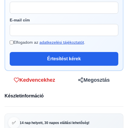
E-mail cím
Elfogadom az
adatkezelési tájékoztatót
.
Értesítést kérek
Kedvencekhez
Megosztás
Készletinformáció
✅
14 nap helyett, 30 napos elállási lehetőség!