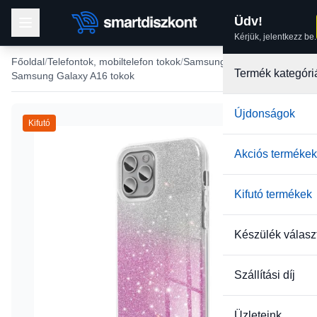
Üdv!
Kérjük, jelentkezz be.
Főoldal
Telefontok, mobiltelefon tokok
Samsung tokok
Termék kategóri
Samsung Galaxy A16 tokok
Újdonságok
Kifutó
Akciós termékek
Kifutó termékek
Készülék válasz
Szállítási díj
Üzleteink