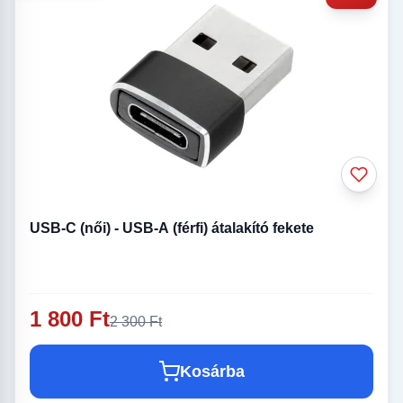
USB-C (női) - USB-A (férfi) átalakító fekete
1 800 Ft
2 300 Ft
Kosárba