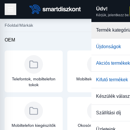
Üdv!
Kérjük, jelentkezz be.
Főoldal
Márkák
Termék kategóri
OEM
Újdonságok
Akciós termékek
Telefontok, mobiltelefon
Mobiltelefon üvegfólia
Kifutó termékek
tokok
Készülék válasz
Szállítási díj
Mobiltelefon kiegészítők
Okosóra kiegészítők
Üzleteink