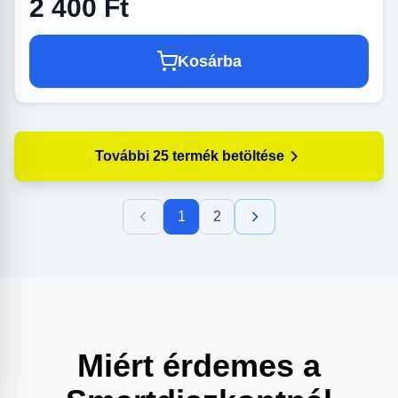
2 400 Ft
Kosárba
További 25 termék betöltése
1
2
Miért érdemes a