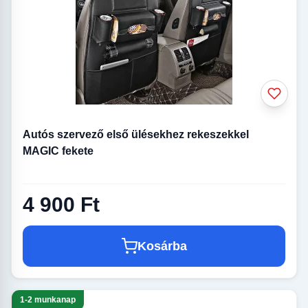
Autós szervező első ülésekhez rekeszekkel
MAGIC fekete
4 900 Ft
Kosárba
1-2 munkanap