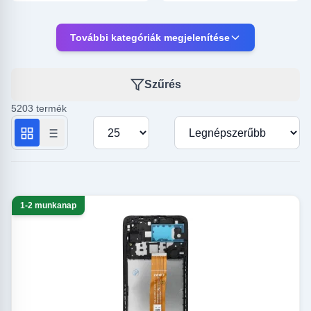
További kategóriák megjelenítése
Fotó, fényképező
Otthon, kert
Szűrés
kiegészítők
5203 termék
Termékek száma oldalanként
Rendezés
1-2 munkanap