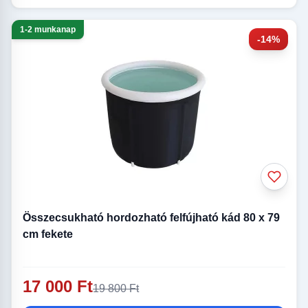
1-2 munkanap
-14%
Összecsukható hordozható felfújható kád 80 x 79
cm fekete
17 000 Ft
19 800 Ft