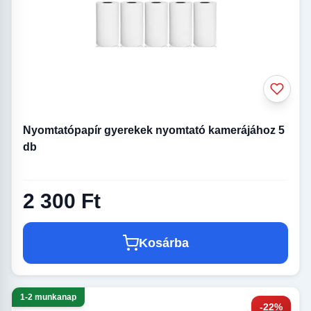
Nyomtatópapír gyerekek nyomtató kamerájához 5
db
2 300 Ft
Kosárba
1-2 munkanap
-22%