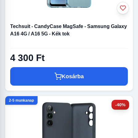
Techsuit - CandyCase MagSafe - Samsung Galaxy
A16 4G / A16 5G - Kék tok
4 300 Ft
Kosárba
2-5 munkanap
-40%