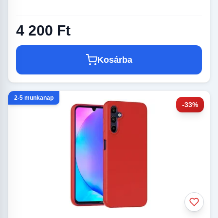
4 200 Ft
Kosárba
2-5 munkanap
-33%