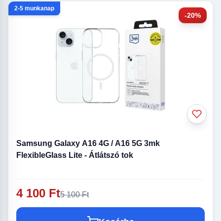
2-5 munkanap
-20%
Samsung Galaxy A16 4G / A16 5G 3mk
FlexibleGlass Lite - Átlátszó tok
4 100 Ft
5 100 Ft