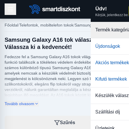
Üdv!
Kérjük, jelentkezz be.
Főoldal
Telefontok, mobiltelefon tokok
Samsung tokok
Termék kategóri
Samsung Galaxy A16 tok választék:
Válassza ki a kedvencét!
Újdonságok
Fedezze fel a Samsung Galaxy A16 tokok világát, ahol stílus és
funkció találkozik a tökéletes védelem érdekében. Kínálatunkban
Akciós termékek
számos különböző típusú Samsung Galaxy A16 tok található,
amelyek nemcsak a készülék védelmét biztosítják, hanem egyedi
megjelenést is kölcsönöznek neki. Legyen szó klasszikus
Kifutó termékek
szilikontokokról, elegáns flip tokokról vagy strapabíró ütésálló
verziókról, nálunk garantáltan megtalálja a készülékéhez
legjobban illő megoldást. Az A16 tokok között kiváló minőségű
Készülék válasz
anyagokból készült modelleket kínálunk, amelyek hosszú távú
Tovább olvasom
védelmet nyújtanak.
Szállítási díj
Az esztétikai és praktikus szempontokat figyelembe véve
válogattuk össze a Samsung Galaxy A16 tok választékát, így
Szűrés
mindenki megtalálhatja a saját stílusának és igényeinek
Üzleteink