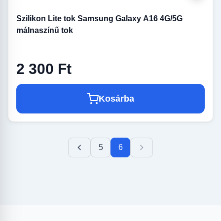
Szilikon Lite tok Samsung Galaxy A16 4G/5G
málnaszínű tok
2 300 Ft
Kosárba
5
6