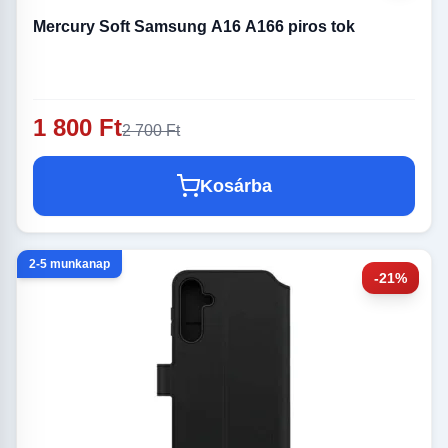
Mercury Soft Samsung A16 A166 piros tok
1 800 Ft
2 700 Ft
Kosárba
2-5 munkanap
-21%