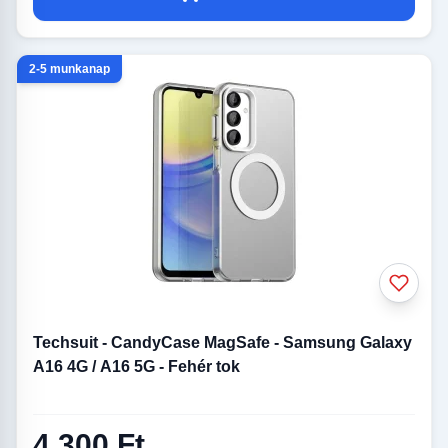
2-5 munkanap
Techsuit - CandyCase MagSafe - Samsung Galaxy
A16 4G / A16 5G - Fehér tok
4 300 Ft