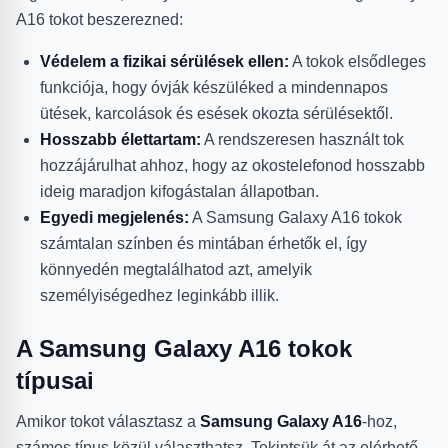
A16 tokot beszerezned:
Védelem a fizikai sérülések ellen:
A tokok elsődleges
funkciója, hogy óvják készüléked a mindennapos
ütések, karcolások és esések okozta sérülésektől.
Hosszabb élettartam:
A rendszeresen használt tok
hozzájárulhat ahhoz, hogy az okostelefonod hosszabb
ideig maradjon kifogástalan állapotban.
Egyedi megjelenés:
A Samsung Galaxy A16 tokok
számtalan színben és mintában érhetők el, így
könnyedén megtalálhatod azt, amelyik
személyiségedhez leginkább illik.
A Samsung Galaxy A16 tokok
típusai
Amikor tokot választasz a
Samsung Galaxy A16
-hoz,
számos típus közül választhatsz. Tekintsük át az elérhető