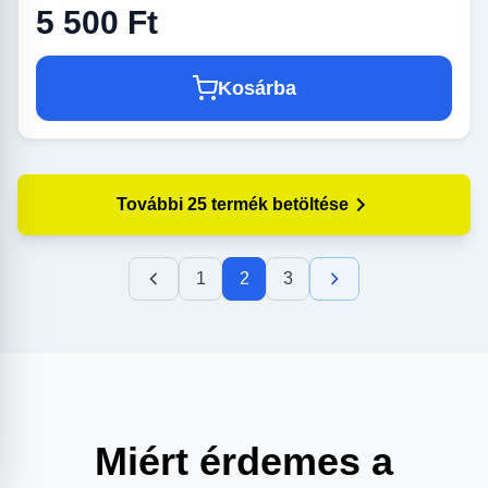
5 500 Ft
Kosárba
További 25 termék betöltése
1
2
3
Miért érdemes a