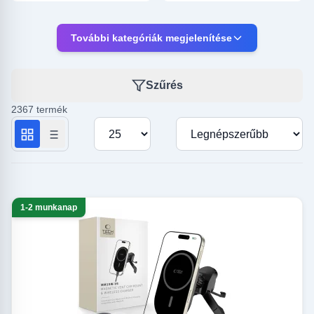
További kategóriák megjelenítése
Fotó, fényképező
Otthon, kert
Szűrés
kiegészítők
2367 termék
Termékek száma oldalanként
Rendezés
1-2 munkanap