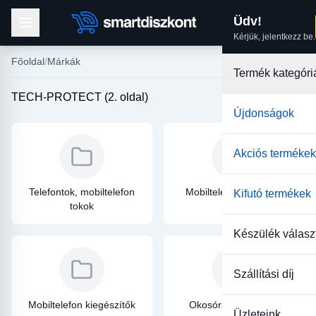
Üdv!
Kérjük, jelentkezz be.
Főoldal
Márkák
Termék kategóri
TECH-PROTECT (2. oldal)
Újdonságok
Akciós termékek
Telefontok, mobiltelefon
Mobiltelefon üvegfólia
Kifutó termékek
tokok
Készülék válasz
Szállítási díj
Mobiltelefon kiegészítők
Okosóra kiegészítők
Üzleteink