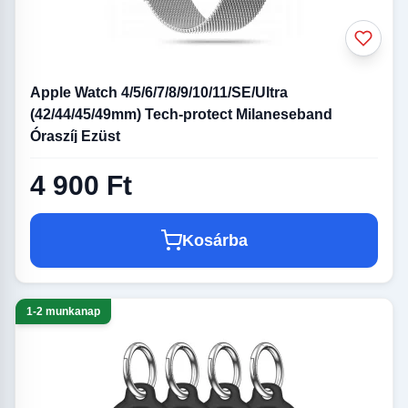
Apple Watch 4/5/6/7/8/9/10/11/SE/Ultra
(42/44/45/49mm) Tech-protect Milaneseband
Óraszíj Ezüst
4 900 Ft
Kosárba
1-2 munkanap