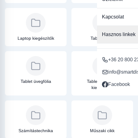
Kapcsolat
Hasznos linkek
Laptop kiegészítők
Tablet tokok
+36 20 800 2
info@smartdi
Tablet üvegfólia
Tablet, táblagép
Facebook
kiegészítők
Számítástechnika
Műszaki cikk