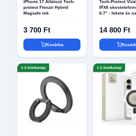
iPhone 17 Átlátszó Tech-
Tech-Protect Vízá
protect Flexair Hybrid
IPX8 okostelefon
Magsafe tok
6.7" - fekete és 
3 700 Ft
14 800 Ft
Kosárba
Kosár
1-2 munkanap
1-2 munkanap