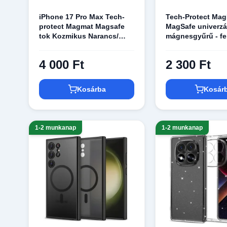
iPhone 17 Pro Max Tech-
Tech-Protect Ma
protect Magmat Magsafe
MagSafe univerzá
tok Kozmikus Narancs/
mágnesgyűrű - fe
átlátszó
4 000 Ft
2 300 Ft
Kosárba
Kosár
1-2 munkanap
1-2 munkanap