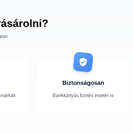
vásárolni?
alon
Biztonságosan
 márkák
Bankkártyás fizetés esetén is