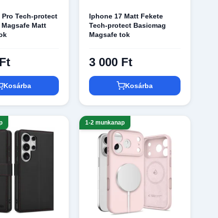
 Pro Tech-protect
Iphone 17 Matt Fekete
 Magsafe Matt
Tech-protect Basicmag
ok
Magsafe tok
Ft
3 000 Ft
Kosárba
Kosárba
p
1-2 munkanap