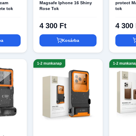
gcam
Magsafe Iphone 16 Shiny
protect M
ete tok
Rose Tok
tok
4 300 Ft
4 300 
ba
Kosárba
1-2 munkanap
1-2 munkana