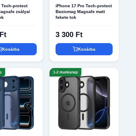
 Tech-protect
iPhone 17 Pro Tech-protect
agsafe zsálya/
Basicmag Magsafe matt
ok
fekete tok
Ft
3 300 Ft
Kosárba
Kosárba
p
1-2 munkanap