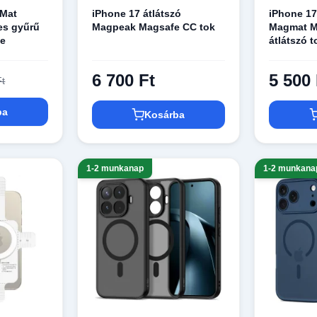
gMat
iPhone 17 átlátszó
iPhone 17
es gyűrű
Magpeak Magsafe CC tok
Magmat M
te
átlátszó t
6 700 Ft
5 500 
Ft
ba
Kosárba
1-2 munkanap
1-2 munkana