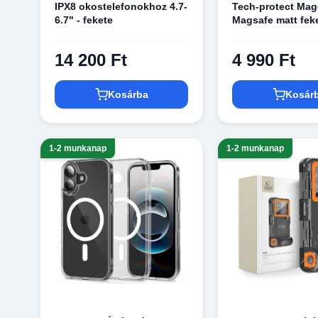
IPX8 okostelefonokhoz 4.7-
Tech-protect Ma
6.7" - fekete
Magsafe matt fek
14 200 Ft
4 990 Ft
Kosárba
Kosár
1-2 munkanap
1-2 munkanap