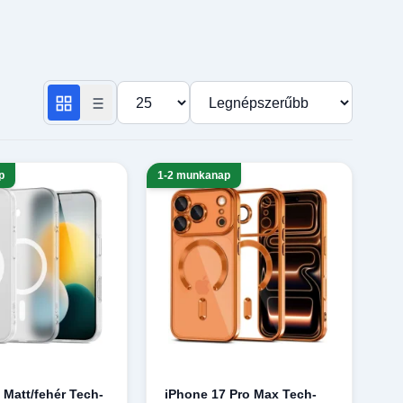
Termékek száma oldalanként
Rendezés
p
1-2 munkanap
 Matt/fehér Tech-
iPhone 17 Pro Max Tech-