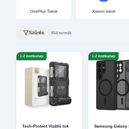
OnePlus Tokok
Xiaomi tokok
Szűrés
954 termék
1-2 munkanap
1-2 munkanap
Tech-Protect Vízálló tok
Samsung Galaxy S