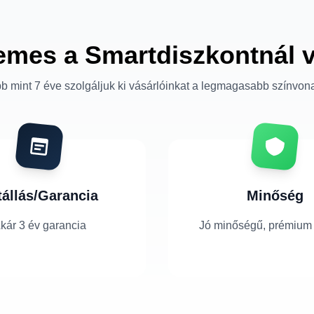
emes a Smartdiszkontnál 
b mint 7 éve szolgáljuk ki vásárlóinkat a legmagasabb színvon
tállás/Garancia
Minőség
kár 3 év garancia
Jó minőségű, prémium