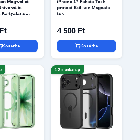
ect Magwallet
iPhone 17 Fekete Tech-
niverzális
protect Szilikon Magsafe
Kártyatartó
tok
Ft
4 500 Ft
Kosárba
Kosárba
p
1-2 munkanap