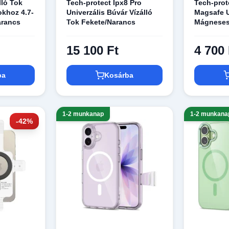
lló Tok
Tech-protect Ipx8 Pro
Tech-prot
okhoz 4.7-
Univerzális Búvár Vízálló
Magsafe U
narancs
Tok Fekete/Narancs
Mágneses 
Barna
15 100 Ft
4 700 
ba
Kosárba
1-2 munkanap
1-2 munkana
-42%