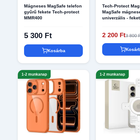
Mágneses MagSafe telefon
Tech-Protect Ma
gyűrű fekete Tech-protect
MagSafe mágnes
MMR400
univerzális - feke
5 300 Ft
2 200 Ft
3 800 
Kosár
Kosárba
1-2 munkanap
1-2 munkanap