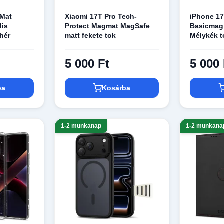
gMat
Xiaomi 17T Pro Tech-
iPhone 17
lis
Protect Magmat MagSafe
Basicmag
hér
matt fekete tok
Mélykék t
5 000 Ft
5 000 
ba
Kosárba
1-2 munkanap
1-2 munkana