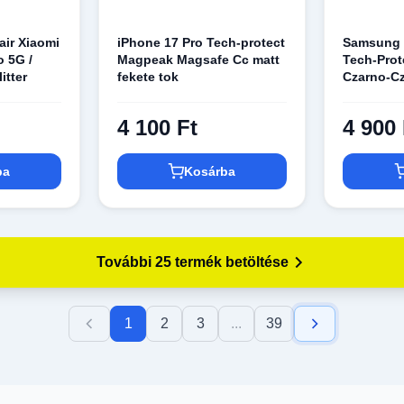
air Xiaomi
iPhone 17 Pro Tech-protect
Samsung G
o 5G /
Magpeak Magsafe Cc matt
Tech-Prote
itter
fekete tok
Czarno-C
4 100 Ft
4 900 
ba
Kosárba
További 25 termék betöltése
1
2
3
...
39