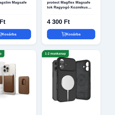
agslim Magsafe
protect Magflex Magsafe
tok Ragyogó Kozmikus
Narancs
Ft
4 300 Ft
Kosárba
Kosárba
p
1-2 munkanap