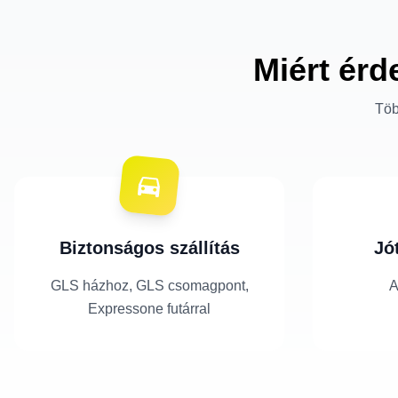
Miért érd
Töb
Biztonságos szállítás
Jó
GLS házhoz, GLS csomagpont,
A
Expressone futárral