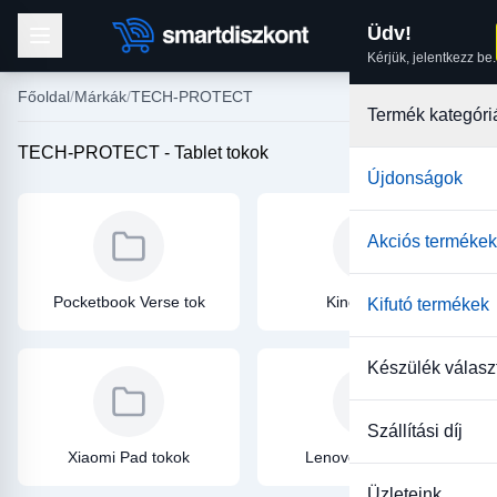
Üdv!
Kérjük, jelentkezz be.
Főoldal
Márkák
TECH-PROTECT
Termék kategóri
TECH-PROTECT - Tablet tokok
Újdonságok
Akciós termékek
Pocketbook Verse tok
Kindle tokok
Kifutó termékek
Készülék válasz
Szállítási díj
Xiaomi Pad tokok
Lenovo TAB tokok
Üzleteink