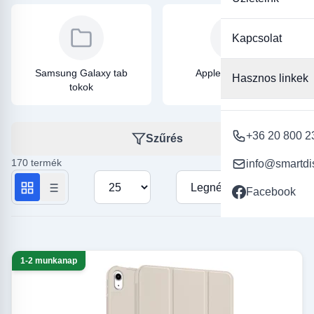
Kapcsolat
Samsung Galaxy tab
Apple iPad tokok
Hasznos linkek
tokok
+36 20 800 2
Szűrés
170 termék
info@smartdi
Termékek száma oldalanként
Rendezés
Facebook
1-2 munkanap