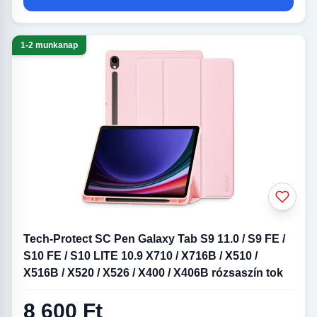
1-2 munkanap
Tech-Protect SC Pen Galaxy Tab S9 11.0 / S9 FE /
S10 FE / S10 LITE 10.9 X710 / X716B / X510 /
X516B / X520 / X526 / X400 / X406B rózsaszín tok
8 600 Ft