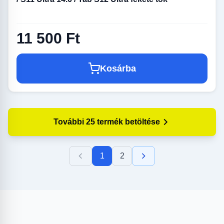
11 500 Ft
Kosárba
További 25 termék betöltése
1
2