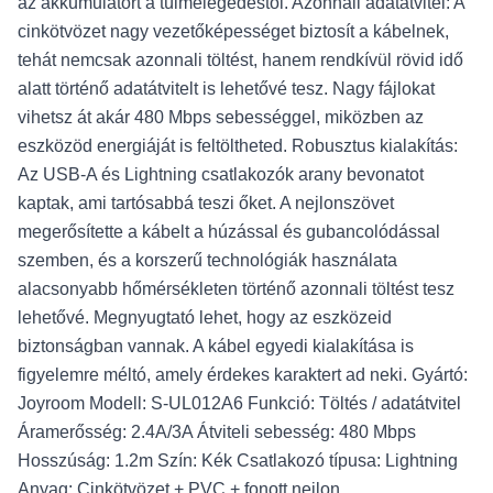
az akkumulátort a túlmelegedéstől. Azonnali adatátvitel: A
cinkötvözet nagy vezetőképességet biztosít a kábelnek,
tehát nemcsak azonnali töltést, hanem rendkívül rövid idő
alatt történő adatátvitelt is lehetővé tesz. Nagy fájlokat
vihetsz át akár 480 Mbps sebességgel, miközben az
eszközöd energiáját is feltöltheted. Robusztus kialakítás:
Az USB-A és Lightning csatlakozók arany bevonatot
kaptak, ami tartósabbá teszi őket. A nejlonszövet
megerősítette a kábelt a húzással és gubancolódással
szemben, és a korszerű technológiák használata
alacsonyabb hőmérsékleten történő azonnali töltést tesz
lehetővé. Megnyugtató lehet, hogy az eszközeid
biztonságban vannak. A kábel egyedi kialakítása is
figyelemre méltó, amely érdekes karaktert ad neki. Gyártó:
Joyroom Modell: S-UL012A6 Funkció: Töltés / adatátvitel
Áramerősség: 2.4A/3A Átviteli sebesség: 480 Mbps
Hosszúság: 1.2m Szín: Kék Csatlakozó típusa: Lightning
Anyag: Cinkötvözet + PVC + fonott nejlon