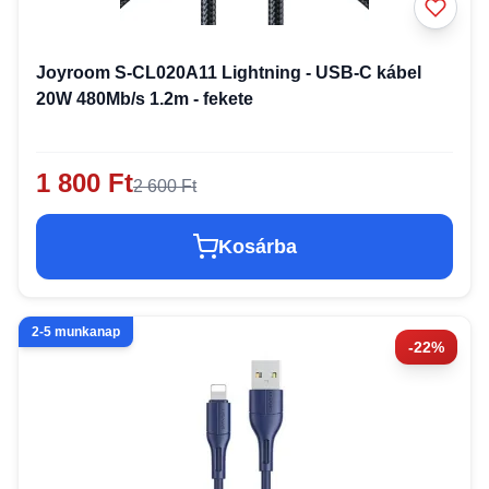
Joyroom S-CL020A11 Lightning - USB-C kábel
20W 480Mb/s 1.2m - fekete
1 800 Ft
2 600 Ft
Kosárba
2-5 munkanap
-22%