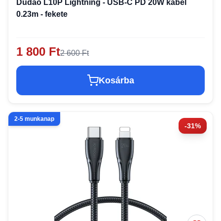
Dudao L10P Lightning - USB-C PD 20W kábel
0.23m - fekete
1 800 Ft
2 600 Ft
Kosárba
2-5 munkanap
-31%