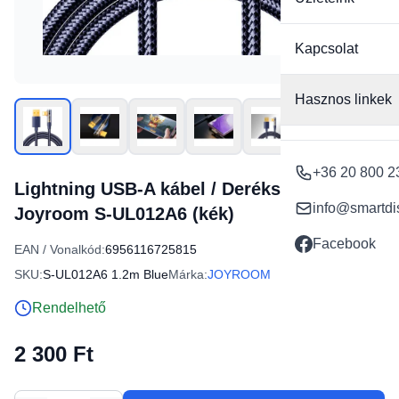
Kapcsolat
Hasznos linkek
+36 20 800 2
Lightning USB-A kábel / Derékszögű / 1.2m
info@smartdi
Joyroom S-UL012A6 (kék)
Facebook
EAN / Vonalkód:
6956116725815
SKU:
S-UL012A6 1.2m Blue
Márka:
JOYROOM
Rendelhető
2 300 Ft