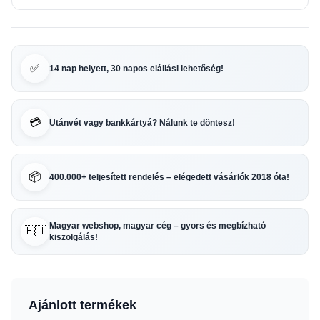
✅
14 nap helyett, 30 napos elállási lehetőség!
💳
Utánvét vagy bankkártyá? Nálunk te döntesz!
📦
400.000+ teljesített rendelés – elégedett vásárlók 2018 óta!
Magyar webshop, magyar cég – gyors és megbízható
🇭🇺
kiszolgálás!
Ajánlott termékek