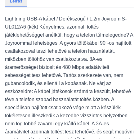
Leírás
Lightning USB-A kábel / Derékszögű / 1.2m Joyroom S-
UL012A6 (kék) Kényelmes, azonnali töltés
játéklehetőséggel anélkül, hogy a telefon túlmelegedne? A
Joyroommal lehetséges. A gyors töltőkábel 90°-os hajlított
csatlakozóval teszi lehetővé a telefon használatát,
miközben töltőhöz van csatlakoztatva. 3A-es
áramerősséget biztosít és 480 Mbps adatátviteli
sebességet tesz lehetővé. Tartós szerkezete van, nem
gubancolódik, és ellenáll a kopásnak. Ne várj az
eszközeidre: A kábel játékosok számára készült, lehetővé
téve a telefon szabad használatát töltés közben. A
speciálisan hajlított csatlakozó vége miatt a készülék
tökéletesen illeszkedik a kezedbe vízszintes helyzetben -
nem fog többé zavarni egy kiálló kábel. A 3A-es
áramátvitel azonnali töltést tesz lehetővé, és segít megóvni