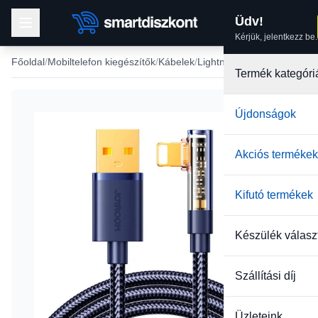
Üdv!
Kérjük, jelentkezz be.
Főoldal
Mobiltelefon kiegészítők
Kábelek
Lightning USB kábel
Termék kategóri
Újdonságok
Akciós termékek
Kifutó termékek
Készülék válasz
Szállítási díj
Üzleteink