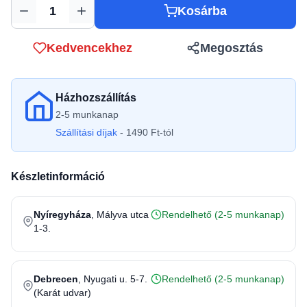
Kosárba
Mennyiség
Kedvencekhez
Megosztás
Házhozszállítás
2-5 munkanap
Szállítási díjak
- 1490 Ft-tól
Készletinformáció
Nyíregyháza
, Mályva utca
Rendelhető (2-5 munkanap)
1-3.
Debrecen
, Nyugati u. 5-7.
Rendelhető (2-5 munkanap)
(Karát udvar)