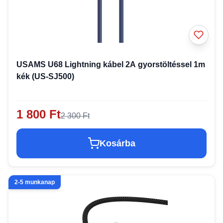
USAMS U68 Lightning kábel 2A gyorstöltéssel 1m
kék (US-SJ500)
1 800 Ft
2 300 Ft
Kosárba
2-5 munkanap