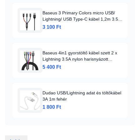
Baseus 3 Primary Colors micro USB/
Lightning/ USB Type-C kábel 1,2m 3.5A
fekete
3 100 Ft
Baseus 4in1 gyorstöltő kábel szett 2 x
Lightning 3.5A nylon harisnyázott
piros/kék/zöld/fekete
5 400 Ft
Dudao USB/Lightning adat és töltőkábel
3A 1m fehér
1 800 Ft