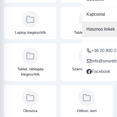
Kapcsolat
Hasznos linkek
Laptop kiegészítők
Tablet üvegfólia
+36 20 800 2
info@smartdi
Tablet, táblagép
Számítástechnika
Facebook
kiegészítők
Okosóra
Otthon, kert