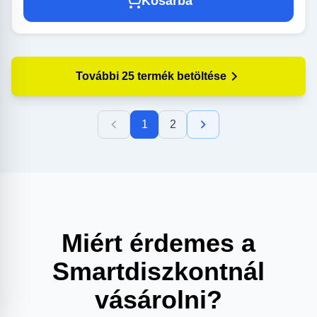
Kosárba
További 25 termék betöltése
1
2
Miért érdemes a
Smartdiszkontnál
vásárolni?