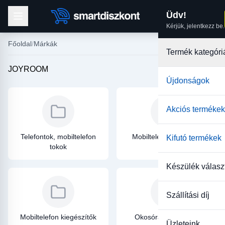
Üdv!
Kérjük, jelentkezz be.
Főoldal
Márkák
Termék kategóri
JOYROOM
Újdonságok
Akciós termékek
Telefontok, mobiltelefon
Mobiltelefon üvegfólia
Kifutó termékek
tokok
Készülék válasz
Szállítási díj
Mobiltelefon kiegészítők
Okosóra kiegészítők
Üzleteink