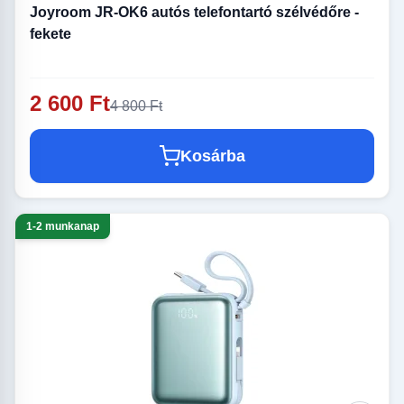
Joyroom JR-OK6 autós telefontartó szélvédőre -
fekete
2 600 Ft
4 800 Ft
Kosárba
1-2 munkanap