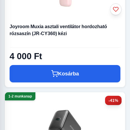
Joyroom Muxia asztali ventilátor hordozható
rózsaszín (JR-CY360) kézi
4 000 Ft
Kosárba
1-2 munkanap
-41%