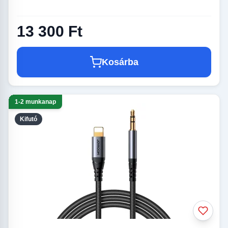
13 300 Ft
Kosárba
1-2 munkanap
Kifutó