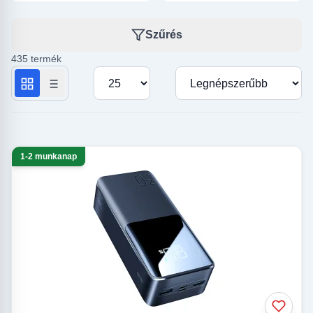
Szűrés
435 termék
Termékek száma oldalanként
Rendezés
1-2 munkanap