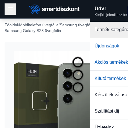
Üdv!
Kérjük, jelentkezz be.
Főoldal
Mobiltelefon üvegfólia
Samsung üvegfólia
Termék kategóri
Samsung Galaxy S23 üvegfólia
Újdonságok
Akciós termékek
Kifutó termékek
Készülék válasz
Szállítási díj
Üzleteink