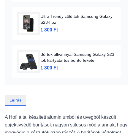
Ultra Trendy zöld tok Samsung Galaxy
S23-hoz
1 800 Ft
Bőrtok állvánnyal Samsung Galaxy S23
tok kártyatartós borító fekete
1 800 Ft
Leírás
A Hofi által készített alumíniumból és üvegből készült
objektívvédő borítások nagyon stílusos módja annak, hogy
megvédje a készülék ezen részét. A borítások védelmet