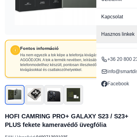
Kapcsolat
Hasznos linkek
Fontos információ
Ha nem egyezik a tok képe a telefonja kivágásaival, NE
+36 20 800 2
AGGÓDJON. A tok a termék nevében, leírásában szereplő
telefonmodellhez készült, pontosan illeszkedő
kivágásokkal és csatlakozóhelyekkel.
info@smartdi
Facebook
HOFI CAMRING PRO+ GALAXY S23 / S23+
PLUS fekete kameravédő üvegfólia