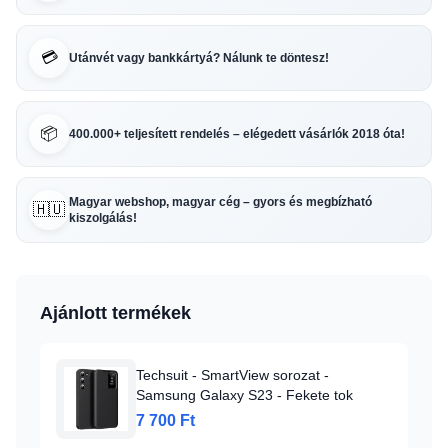
💳
Utánvét vagy bankkártyá? Nálunk te döntesz!
📦
400.000+ teljesített rendelés – elégedett vásárlók 2018 óta!
Magyar webshop, magyar cég – gyors és megbízható
🇭🇺
kiszolgálás!
Ajánlott termékek
Techsuit - SmartView sorozat -
Samsung Galaxy S23 - Fekete tok
7 700 Ft