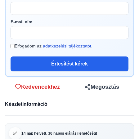
E-mail cím
Elfogadom az
adatkezelési tájékoztatót
.
Értesítést kérek
Kedvencekhez
Megosztás
Készletinformáció
✅
14 nap helyett, 30 napos elállási lehetőség!