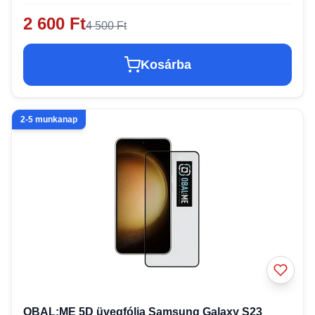
2 600 Ft
4 500 Ft
Kosárba
2-5 munkanap
OBAL:ME 5D üvegfólia Samsung Galaxy S23