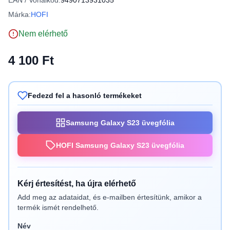
EAN / Vonalkód:
9490713931035
Márka:
HOFI
Nem elérhető
4 100 Ft
Fedezd fel a hasonló termékeket
Samsung Galaxy S23 üvegfólia
HOFI Samsung Galaxy S23 üvegfólia
Kérj értesítést, ha újra elérhető
Add meg az adataidat, és e-mailben értesítünk, amikor a
termék ismét rendelhető.
Név