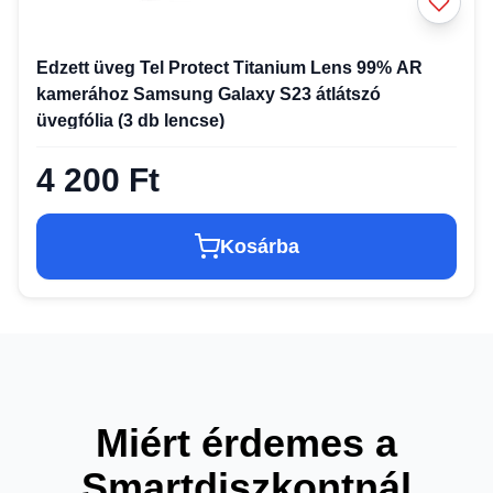
Edzett üveg Tel Protect Titanium Lens 99% AR
kamerához Samsung Galaxy S23 átlátszó
üvegfólia (3 db lencse)
4 200 Ft
Kosárba
Miért érdemes a
Smartdiszkontnál