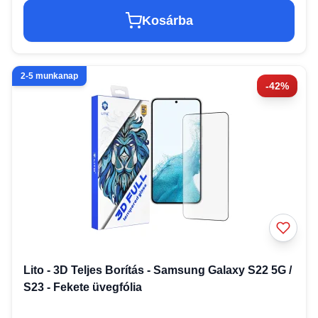
Kosárba
2-5 munkanap
-42%
Lito - 3D Teljes Borítás - Samsung Galaxy S22 5G /
S23 - Fekete üvegfólia