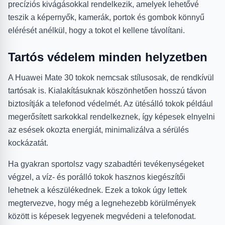
precíziós kivágásokkal rendelkezik, amelyek lehetővé
teszik a képernyők, kamerák, portok és gombok könnyű
elérését anélkül, hogy a tokot el kellene távolítani.
Tartós védelem minden helyzetben
A Huawei Mate 30 tokok nemcsak stílusosak, de rendkívül
tartósak is. Kialakításuknak köszönhetően hosszú távon
biztosítják a telefonod védelmét. Az ütésálló tokok például
megerősített sarkokkal rendelkeznek, így képesek elnyelni
az esések okozta energiát, minimalizálva a sérülés
kockázatát.
Ha gyakran sportolsz vagy szabadtéri tevékenységeket
végzel, a víz- és porálló tokok hasznos kiegészítői
lehetnek a készülékednek. Ezek a tokok úgy lettek
megtervezve, hogy még a legnehezebb körülmények
között is képesek legyenek megvédeni a telefonodat.