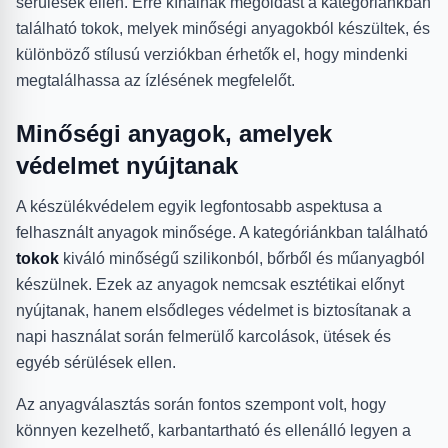
sérülések ellen. Erre kínálnak megoldást a kategóriánkban
található tokok, melyek minőségi anyagokból készültek, és
különböző stílusú verziókban érhetők el, hogy mindenki
megtalálhassa az ízlésének megfelelőt.
Minőségi anyagok, amelyek
védelmet nyújtanak
A készülékvédelem egyik legfontosabb aspektusa a
felhasznált anyagok minősége. A kategóriánkban található
tokok
kiváló minőségű szilikonból, bőrből és műanyagból
készülnek. Ezek az anyagok nemcsak esztétikai előnyt
nyújtanak, hanem elsődleges védelmet is biztosítanak a
napi használat során felmerülő karcolások, ütések és
egyéb sérülések ellen.
Az anyagválasztás során fontos szempont volt, hogy
könnyen kezelhető, karbantartható és ellenálló legyen a