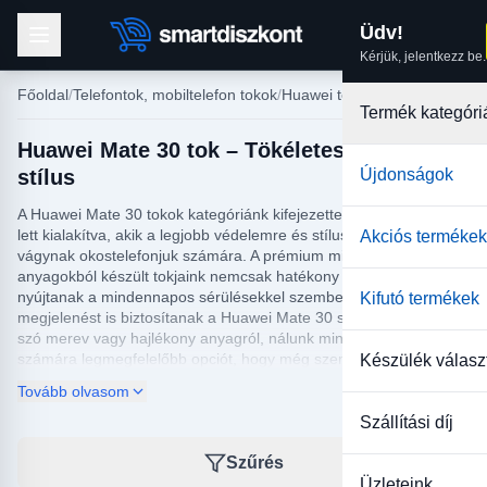
Üdv!
Kérjük, jelentkezz be.
Főoldal
Telefontok, mobiltelefon tokok
Huawei tokok
Termék kategóri
Huawei Mate 30 tok – Tökéletes védelem és
stílus
Újdonságok
A Huawei Mate 30 tokok kategóriánk kifejezetten azok számára
lett kialakítva, akik a legjobb védelemre és stílusos megjelenésre
Akciós termékek
vágynak okostelefonjuk számára. A prémium minőségű
anyagokból készült tokjaink nemcsak hatékony védelmet
nyújtanak a mindennapos sérülésekkel szemben, hanem elegáns
Kifutó termékek
megjelenést is biztosítanak a Huawei Mate 30 számára. Legyen
szó merev vagy hajlékony anyagról, nálunk mindenki megtalálja a
számára legmegfelelőbb opciót, hogy még személyesebbé
Készülék válasz
tehesse a telefonját.
Tovább olvasom
Fedezd fel a Huawei Mate 30 tokok széles választékát, ahol
Szállítási díj
különféle színek és kivitelek várnak rád, hogy kifejezhessék
egyéni stílusodat. Minden tokunk gondosan megtervezett, hogy a
Szűrés
készülék minden funkciója könnyen hozzáférhető maradjon, és
Üzleteink