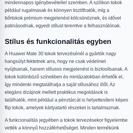
mindennapos igénybevétellel szemben. A szilikon tokok
például rugalmasak és könnyen tisztíthatók, míg a
bőrtokok prémium megjelenést kölcsönöznek, és idővel
patinásodnak, egyedi stílust teremtve a felhasználónak.
Stílus és funkcionalitás egyben
A Huawei Mate 30 tokok tervezésénél a gyártók nagy
hangsúlyt fektetnek arra, hogy ne csak védelmet
nyújtsanak, hanem stílusos megjelenést is biztosítsanak. A
tokok különböző színekben és mintázatokban érhetők el,
így mindenki megtalálhatja a saját stílusához illőt. Az
elegáns dizájnok mellett praktikus megoldások is
találhatók, mint például a pénztárcát is helyettesíteni képes
flip tokok, amelyek kártyatartó részeket is tartalmaznak.
A funkcionalitás jegyében a tokok tervezésekor figyelembe
vették a könnyű hozzáférhetőséget. Minden termékünk