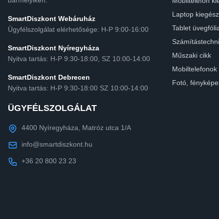
bármelyikén.
Mobiltelefon ki
Laptop kiegész
SmartDiszkont Webáruház
Tablet üvegfóli
Ügyfélszolgálat elérhetősége: H-P 9:00-16:00
Számítástechn
SmartDiszkont Nyíregyháza
Műszaki cikk
Nyitva tartás: H-P 9:30-18:00, SZ 10:00-14:00
Mobiltelefonok
SmartDiszkont Debrecen
Fotó, fényképe
Nyitva tartás: H-P 9:30-18:00 SZ 10:00-14:00
ÜGYFÉLSZOLGÁLAT
4400 Nyíregyháza, Matróz utca 1/A
info@smartdiszkont.hu
+36 20 800 23 23