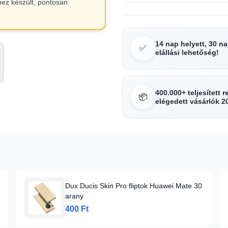
hez készült, pontosan
14 nap helyett, 30 n
✅
elállási lehetőség!
400.000+ teljesített 
📦
elégedett vásárlók 2
Dux Ducis Skin Pro fliptok Huawei Mate 30
arany
400 Ft