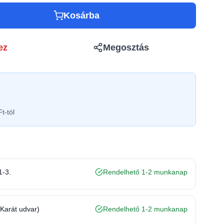
Kosárba
ez
Megosztás
t-tól
1-3.
Rendelhető 1-2 munkanap
(Karát udvar)
Rendelhető 1-2 munkanap