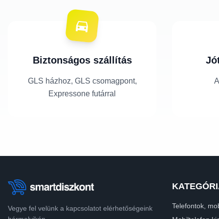
Biztonságos szállítás
Jó
GLS házhoz, GLS csomagpont,
A
Expressone futárral
KATEGÓRI
Telefontok, mob
Vegye fel velünk a kapcsolatot elérhetőségeink