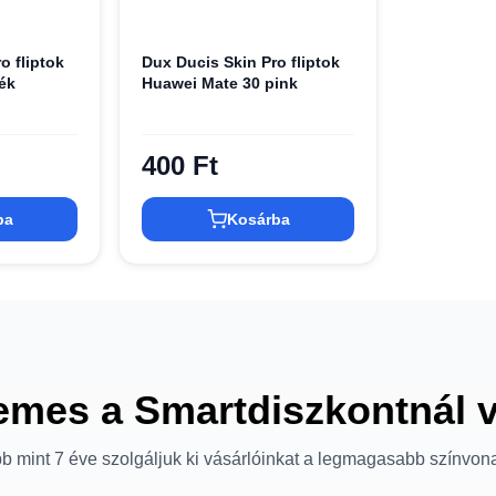
o fliptok
Dux Ducis Skin Pro fliptok
ék
Huawei Mate 30 pink
400 Ft
ba
Kosárba
emes a Smartdiszkontnál 
b mint 7 éve szolgáljuk ki vásárlóinkat a legmagasabb színvon