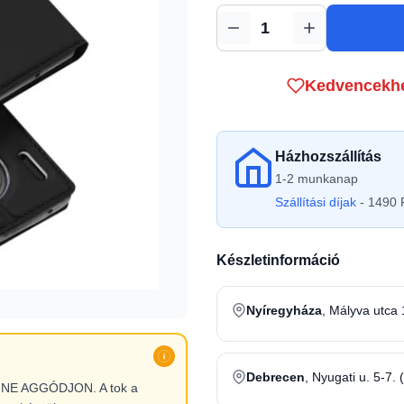
Mennyiség
Kedvencekh
Házhozszállítás
1-2 munkanap
Szállítási díjak
- 1490 F
Készletinformáció
Nyíregyháza
, Mályva utca 
Debrecen
, Nyugati u. 5-7. 
l, NE AGGÓDJON. A tok a