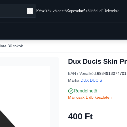
Készülék választó
Kapcsolat
Szállítási díj
Üzleteink
ate 30 tokok
Dux Ducis Skin Pr
EAN / Vonalkód:
6934913074701
Márka:
DUX DUCIS
Rendelhető
Már csak 1 db készleten
400 Ft