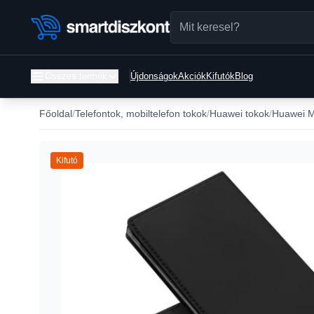
Összes termék
Újdonságok
Akciók
Kifutók
Blog
Főoldal
Telefontok, mobiltelefon tokok
Huawei tokok
Huawei M
Kifutó