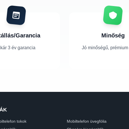
tállás/Garancia
Minőség
kár 3 év garancia
Jó minőségű, prémium
ÁK
iltelefon tokok
Mobiltelefon üvegfólia