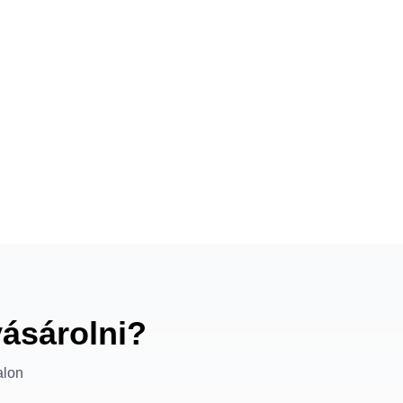
vásárolni?
alon