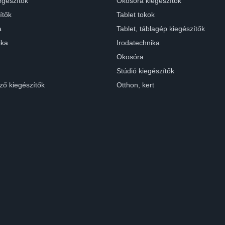
egészítők
Okosóra kiegészítők
ítők
Tablet tokok
a
Tablet, táblagép kiegészítők
ika
Irodatechnika
Okosóra
Stúdió kiegészítők
ző kiegészítők
Otthon, kert