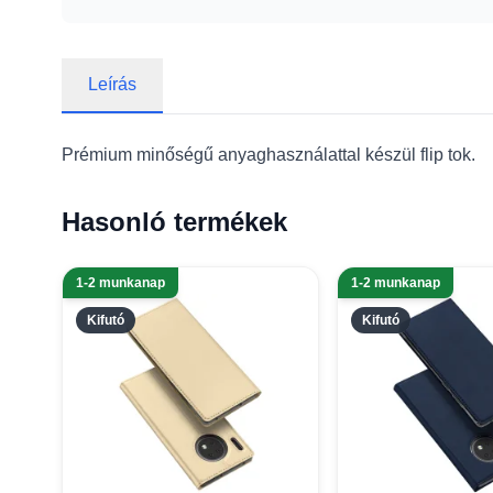
Leírás
Prémium minőségű anyaghasználattal készül flip tok.
Hasonló termékek
1-2 munkanap
1-2 munkanap
Kifutó
Kifutó