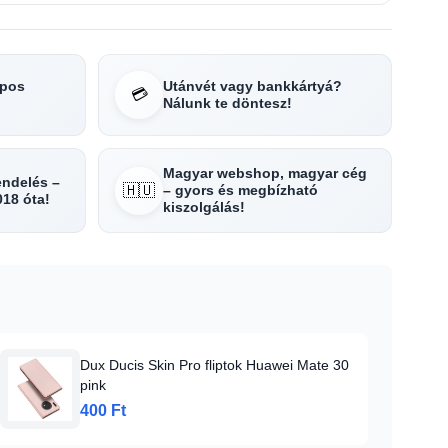
apos
Utánvét vagy bankkártyá?
💳
Nálunk te döntesz!
Magyar webshop, magyar cég
rendelés –
🇭🇺
– gyors és megbízható
018 óta!
kiszolgálás!
Dux Ducis Skin Pro fliptok Huawei Mate 30
pink
400 Ft