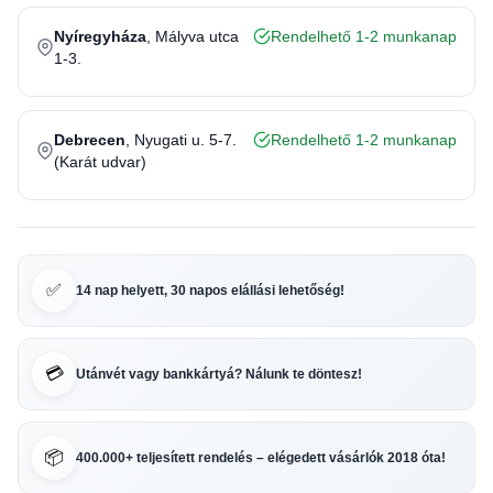
Nyíregyháza
, Mályva utca
Rendelhető 1-2 munkanap
1-3.
Debrecen
, Nyugati u. 5-7.
Rendelhető 1-2 munkanap
(Karát udvar)
✅
14 nap helyett, 30 napos elállási lehetőség!
💳
Utánvét vagy bankkártyá? Nálunk te döntesz!
📦
400.000+ teljesített rendelés – elégedett vásárlók 2018 óta!