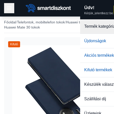
Üdv!
Kérjük, jelentkezz be.
Főoldal
Telefontok, mobiltelefon tokok
Huawei tokok
Termék kategóri
Huawei Mate 30 tokok
Újdonságok
Kifutó
Akciós termékek
Kifutó termékek
Készülék válasz
Szállítási díj
Üzleteink