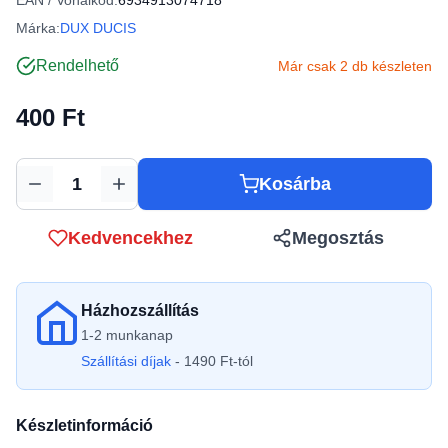
EAN / Vonalkód:
6934913074718
Márka:
DUX DUCIS
Rendelhető
Már csak 2 db készleten
400 Ft
Kosárba
Mennyiség
Kedvencekhez
Megosztás
Házhozszállítás
1-2 munkanap
Szállítási díjak
- 1490 Ft-tól
Készletinformáció