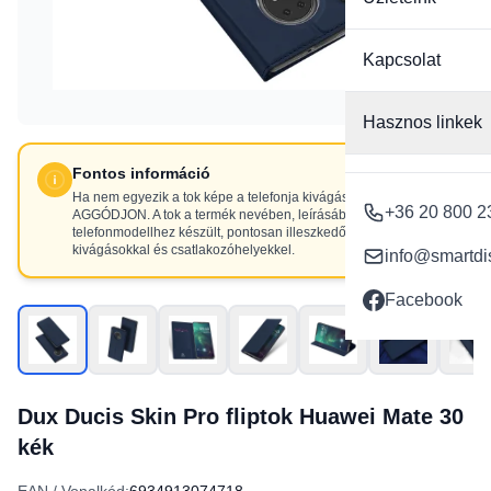
Kapcsolat
Hasznos linkek
Fontos információ
Ha nem egyezik a tok képe a telefonja kivágásaival, NE
+36 20 800 2
AGGÓDJON. A tok a termék nevében, leírásában szereplő
telefonmodellhez készült, pontosan illeszkedő
kivágásokkal és csatlakozóhelyekkel.
info@smartdi
Facebook
Dux Ducis Skin Pro fliptok Huawei Mate 30
kék