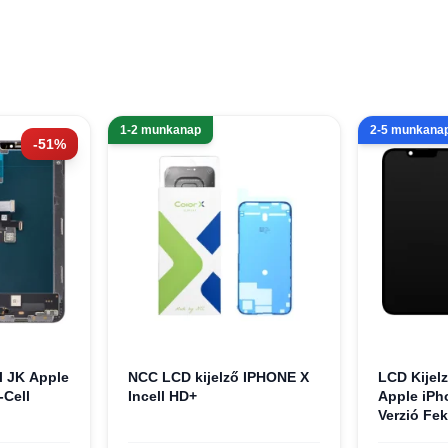
1-2 munkanap
2-5 munkana
-51%
l JK Apple
NCC LCD kijelző IPHONE X
LCD Kijel
-Cell
Incell HD+
Apple iPho
Verzió Fek