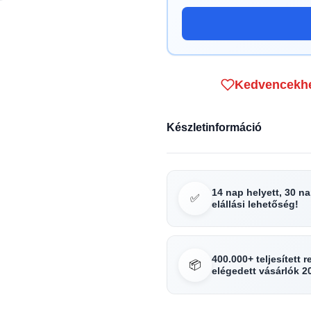
Kedvencekh
Készletinformáció
14 nap helyett, 30 n
✅
elállási lehetőség!
400.000+ teljesített 
📦
elégedett vásárlók 2