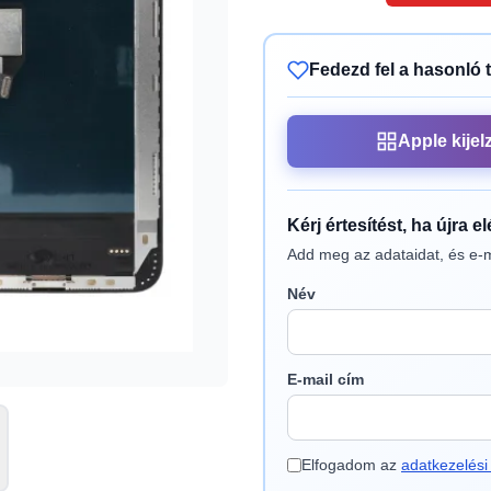
Fedezd fel a hasonló 
Apple kijel
Kérj értesítést, ha újra e
Add meg az adataidat, és e-m
Név
E-mail cím
Elfogadom az
adatkezelési 