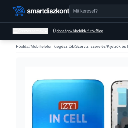
Összes termék
Újdonságok
Akciók
Kifutók
Blog
Főoldal
Mobiltelefon kiegészítők
Szerviz, szerelés
Kijelzők és