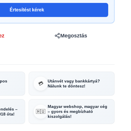
Értesítést kérek
ez
Megosztás
apos
Utánvét vagy bankkártyá?
💳
Nálunk te döntesz!
Magyar webshop, magyar cég
rendelés –
🇭🇺
– gyors és megbízható
018 óta!
kiszolgálás!