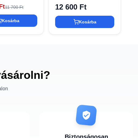
12 600 Ft
Ft
11 700 Ft
Kosárba
Kosárba
vásárolni?
alon
Biztonságosan