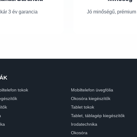
kár 3 év garancia
Jó minőségű, prémium
ÁK
iltelefon tokok
Mobiltelefon üvegfólia
egészítők
Okosóra kiegészítők
ítők
Tablet tokok
a
Tablet, táblagép kiegészítők
ika
Irodatechnika
Okosóra