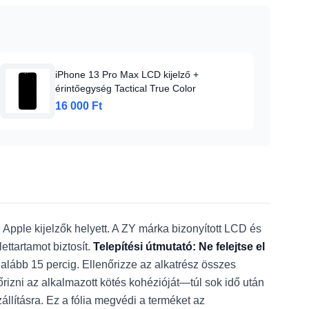
iPhone 13 Pro Max LCD kijelző +
érintőegység Tactical True Color
16 000 Ft
 Apple kijelzők helyett. A ZY márka bizonyított LCD és
ettartamot biztosít.
Telepítési útmutató: Ne felejtse el
galább 15 percig. Ellenőrizze az alkatrész összes
enőrizni az alkalmazott kötés kohézióját—túl sok idő után
llításra. Ez a fólia megvédi a terméket az