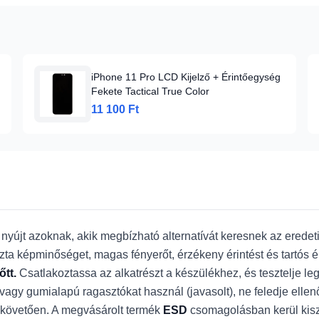
iPhone 11 Pro LCD Kijelző + Érintőegység
Fekete Tactical True Color
11 100 Ft
nyújt azoknak, akik megbízható alternatívát keresnek az eredeti
ta képminőséget, magas fényerőt, érzékeny érintést és tartós él
őtt.
Csatlakoztassa az alkatrészt a készülékhez, és tesztelje le
on- vagy gumialapú ragasztókat használ (javasolt), ne feledje ell
követően. A megvásárolt termék
ESD
csomagolásban kerül kiszá