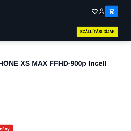
SZÁLLÍTÁSI DÍJAK
PHONE XS MAX FFHD-900p Incell
mény