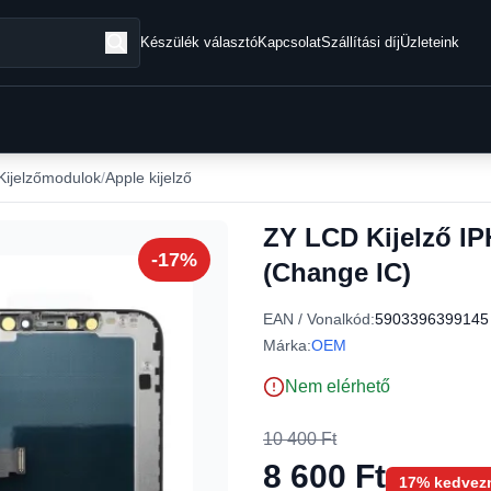
Készülék választó
Kapcsolat
Szállítási díj
Üzleteink
 Kijelzőmodulok
Apple kijelző
ZY LCD Kijelző I
-17%
(Change IC)
EAN / Vonalkód:
5903396399145
Márka:
OEM
Nem elérhető
10 400 Ft
8 600 Ft
17% kedvez