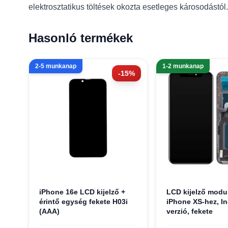
elektrosztatikus töltések okozta esetleges károsodástól.
Hasonló termékek
2-5 munkanap
1-2 munkanap
-15%
iPhone 16e LCD kijelző +
LCD kijelző modu
érintő egység fekete H03i
iPhone XS-hez, In
(AAA)
verzió, fekete