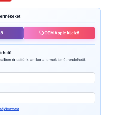
termékeket
ző
OEM Apple kijelző
lérhető
ailben értesítünk, amikor a termék ismét rendelhető.
tájékoztatót
.