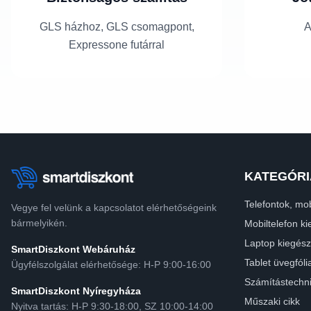
GLS házhoz, GLS csomagpont,
A
Expressone futárral
KATEGÓRI
Telefontok, mob
Vegye fel velünk a kapcsolatot elérhetőségeink
bármelyikén.
Mobiltelefon ki
Laptop kiegész
SmartDiszkont Webáruház
Tablet üvegfóli
Ügyfélszolgálat elérhetősége: H-P 9:00-16:00
Számítástechn
SmartDiszkont Nyíregyháza
Műszaki cikk
Nyitva tartás: H-P 9:30-18:00, SZ 10:00-14:00