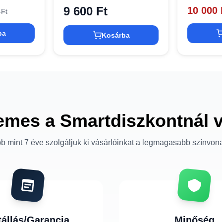
9 600 Ft
10 000 
 Ft
ba
Kosárba
emes a Smartdiszkontnál 
b mint 7 éve szolgáljuk ki vásárlóinkat a legmagasabb színvon
tállás/Garancia
Minőség