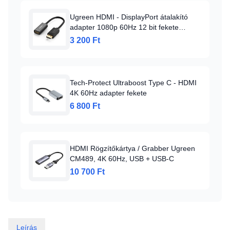
Ugreen HDMI - DisplayPort átalakító
adapter 1080p 60Hz 12 bit fekete
(40362)
3 200 Ft
Tech-Protect Ultraboost Type C - HDMI
4K 60Hz adapter fekete
6 800 Ft
HDMI Rögzítőkártya / Grabber Ugreen
CM489, 4K 60Hz, USB + USB-C
10 700 Ft
Leírás