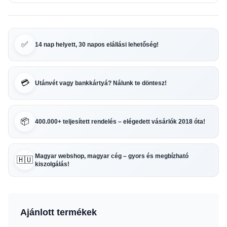
✅
14 nap helyett, 30 napos elállási lehetőség!
💳
Utánvét vagy bankkártyá? Nálunk te döntesz!
📦
400.000+ teljesített rendelés – elégedett vásárlók 2018 óta!
Magyar webshop, magyar cég – gyors és megbízható
🇭🇺
kiszolgálás!
Ajánlott termékek