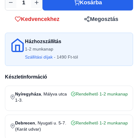
Kosárba
Mennyiség
Kedvencekhez
Megosztás
Házhozszállítás
1-2 munkanap
Szállítási díjak
- 1490 Ft-tól
Készletinformáció
Nyíregyháza
, Mályva utca
Rendelhető 1-2 munkanap
1-3.
Debrecen
, Nyugati u. 5-7.
Rendelhető 1-2 munkanap
(Karát udvar)