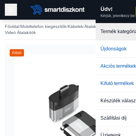
Üdv!
Kérjük, jelentkezz be.
Főoldal
Mobiltelefon kiegészítők
Kábelek
Átalakító kábel, adapter
Termék kategóri
Videó Átalakítók
Újdonságok
Kifutó
Akciós termékek
Kifutó termékek
Készülék válasz
Szállítási díj
Üzleteink