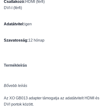
Csatlakozó:
HDMI (férfi)
DVI-I (férfi)
Adatátvitel:
igen
Szavatosság:
12 hónap
Termékleírás
Bővebb leírás
Az XO GB013 adapter támogatja az adatátvitelt HDMI és
DVI portok között.