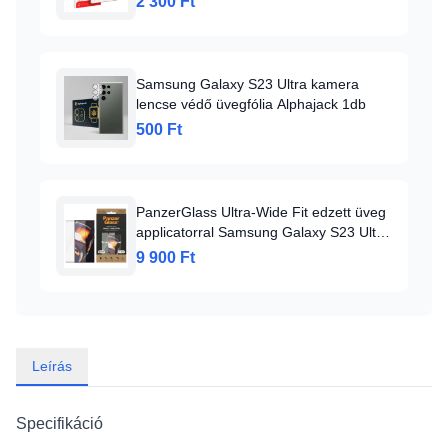
2 300 Ft
Samsung Galaxy S23 Ultra kamera
lencse védő üvegfólia Alphajack 1db
500 Ft
PanzerGlass Ultra-Wide Fit edzett üveg
applicatorral Samsung Galaxy S23 Ultra
üvegfólia
9 900 Ft
Leírás
Specifikáció