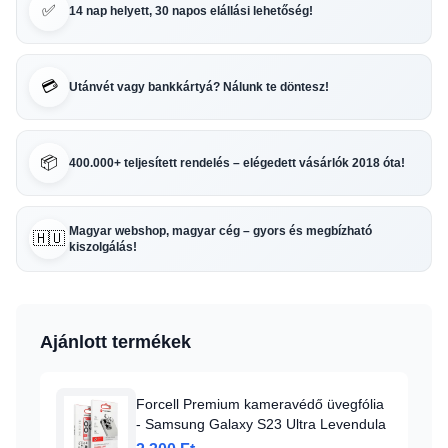
✅
14 nap helyett, 30 napos elállási lehetőség!
💳
Utánvét vagy bankkártyá? Nálunk te döntesz!
📦
400.000+ teljesített rendelés – elégedett vásárlók 2018 óta!
Magyar webshop, magyar cég – gyors és megbízható
🇭🇺
kiszolgálás!
Ajánlott termékek
Forcell Premium kameravédő üvegfólia
- Samsung Galaxy S23 Ultra Levendula