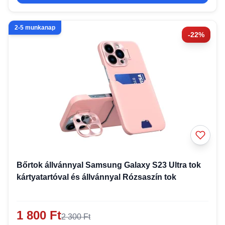
2-5 munkanap
-22%
Bőrtok állvánnyal Samsung Galaxy S23 Ultra tok
kártyatartóval és állvánnyal Rózsaszín tok
1 800 Ft
2 300 Ft