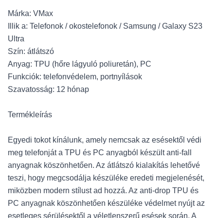
Márka: VMax
Illik a: Telefonok / okostelefonok / Samsung / Galaxy S23
Ultra
Szín: átlátszó
Anyag: TPU (hőre lágyuló poliuretán), PC
Funkciók: telefonvédelem, portnyílások
Szavatosság: 12 hónap
Termékleírás
Egyedi tokot kínálunk, amely nemcsak az esésektől védi
meg telefonját a TPU és PC anyagból készült anti-fall
anyagnak köszönhetően. Az átlátszó kialakítás lehetővé
teszi, hogy megcsodálja készüléke eredeti megjelenését,
miközben modern stílust ad hozzá. Az anti-drop TPU és
PC anyagnak köszönhetően készüléke védelmet nyújt az
esetleges sérülésektől a véletlenszerű esések során. A