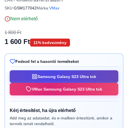
EAN / Vonalkód:
6976757302077
SKU:
GSM177042
Márka:
VMax
Nem elérhető
1 800 Ft
1 600 Ft
11% kedvezmény
Fedezd fel a hasonló termékeket
Samsung Galaxy S23 Ultra tok
VMax Samsung Galaxy S23 Ultra tok
Kérj értesítést, ha újra elérhető
Add meg az adataidat, és e-mailben értesítünk, amikor a
termék ismét rendelhető.