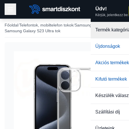
Üdv!
Kérjük, jelentkezz be.
Főoldal
Telefontok, mobiltelefon tokok
Samsung tokok
Termék kategóri
Samsung Galaxy S23 Ultra tok
Újdonságok
-11%
Akciós termékek
Kifutó termékek
Készülék válasz
Szállítási díj
Üzleteink