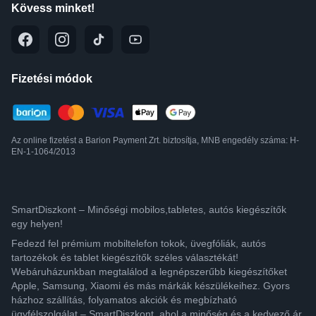
Kövess minket!
Fizetési módok
Az online fizetést a Barion Payment Zrt. biztosítja, MNB engedély száma: H-
EN-1-1064/2013
SmartDiszkont – Minőségi mobilos,tabletes, autós kiegészítők
egy helyen!
Fedezd fel prémium mobiltelefon tokok, üvegfóliák, autós
tartozékok és tablet kiegészítők széles választékát!
Webáruházunkban megtalálod a legnépszerűbb kiegészítőket
Apple, Samsung, Xiaomi és más márkák készülékeihez. Gyors
házhoz szállítás, folyamatos akciók és megbízható
ügyfélszolgálat – SmartDiszkont, ahol a minőség és a kedvező ár