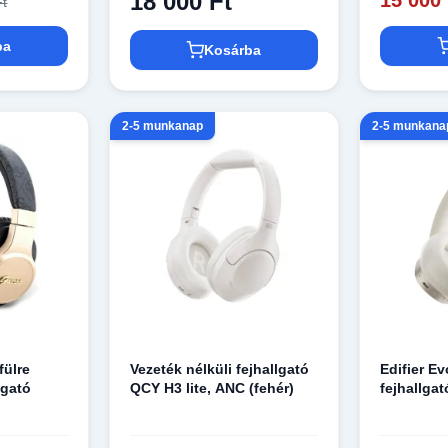
18 000 Ft
Ft
ba
Kosárba
2-5 munkanap
2-5 munkana
fülre
Vezeték nélküli fejhallgató
Edifier E
lgató
QCY H3 lite, ANC (fehér)
fejhallgat
Script