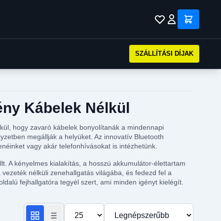
SZÁLLÍTÁSI DÍJAK
ény Kábelek Nélkül
lkül, hogy zavaró kábelek bonyolítanák a mindennapi
yzetben megállják a helyüket. Az innovatív Bluetooth
enéinket vagy akár telefonhívásokat is intézhetünk.
lt. A kényelmes kialakítás, a hosszú akkumulátor-élettartam
 vezeték nélküli zenehallgatás világába, és fedezd fel a
alú fejhallgatóra tegyél szert, ami minden igényt kielégít.
Termékek száma oldalanként
Rendezés