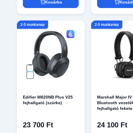
Kosárba
Kosár
2-5 munkanap
2-5 munkanap
Edifier W820NB Plus V25
Marshall Major IV
fejhallgató (szürke)
Bluetooth vezeték
fejhallgató fekete
23 700 Ft
24 100 Ft