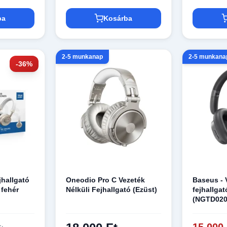
ba
Kosárba
2-5 munkanap
2-5 munkana
-36%
jhallgató
Oneodio Pro C Vezeték
Baseus - 
fehér
Nélküli Fejhallgató (Ezüst)
fejhallga
(NGTD0202
5.3, ENC 
hívásokho
15 000 