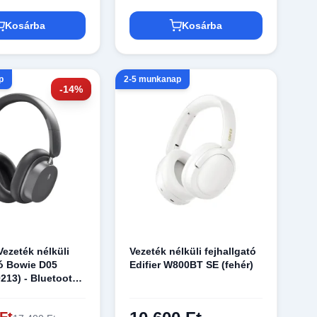
Kosárba
Kosárba
p
2-5 munkanap
-14%
Vezeték nélküli
Vezeték nélküli fejhallgató
tó Bowie D05
Edifier W800BT SE (fehér)
13) - Bluetooth
zajszűrés HD
z - Szürke
Ft