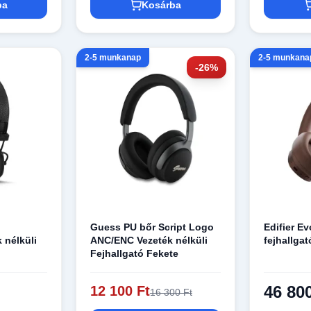
ba
Kosárba
2-5 munkanap
2-5 munkana
-26%
Guess PU bőr Script Logo
Edifier E
 nélküli
ANC/ENC Vezeték nélküli
fejhallgat
Fejhallgató Fekete
46 80
12 100 Ft
16 300 Ft