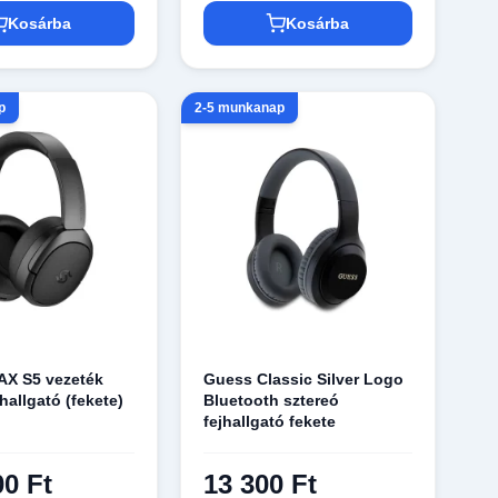
Kosárba
Kosárba
p
2-5 munkanap
TAX S5 vezeték
Guess Classic Silver Logo
jhallgató (fekete)
Bluetooth sztereó
fejhallgató fekete
00 Ft
13 300 Ft