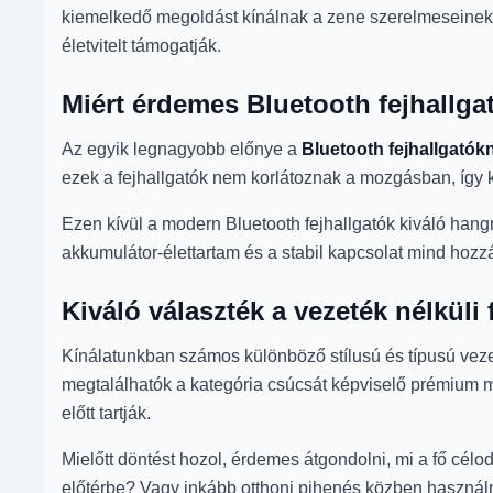
kiemelkedő megoldást kínálnak a zene szerelmeseinek. 
életvitelt támogatják.
Miért érdemes Bluetooth fejhallgat
Az egyik legnagyobb előnye a
Bluetooth fejhallgatók
ezek a fejhallgatók nem korlátoznak a mozgásban, így
Ezen kívül a modern Bluetooth fejhallgatók kiváló han
akkumulátor-élettartam és a stabil kapcsolat mind hozzá
Kiváló választék a vezeték nélküli 
Kínálatunkban számos különböző stílusú és típusú vezet
megtalálhatók a kategória csúcsát képviselő prémium m
előtt tartják.
Mielőtt döntést hozol, érdemes átgondolni, mi a fő célo
előtérbe? Vagy inkább otthoni pihenés közben használn