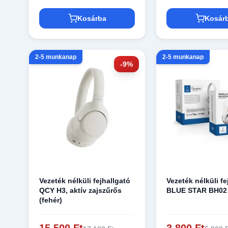
Kosárba
Kosár
2-5 munkanap
2-5 munkanap
-9%
Vezeték nélküli fejhallgató
Vezeték nélküli fe
QCY H3, aktív zajszűrős
BLUE STAR BH02 
(fehér)
15 500 Ft
3 800 Ft