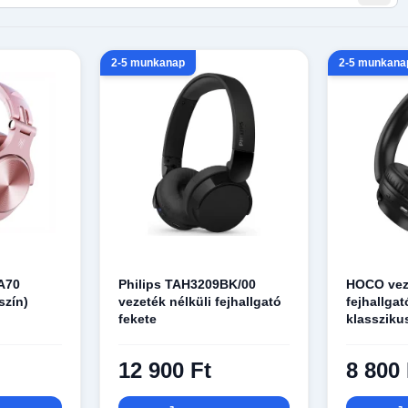
2-5 munkanap
2-5 munkana
A70
Philips TAH3209BK/00
HOCO veze
szín)
vezeték nélküli fejhallgató
fejhallga
fekete
klassziku
12 900 Ft
8 800 