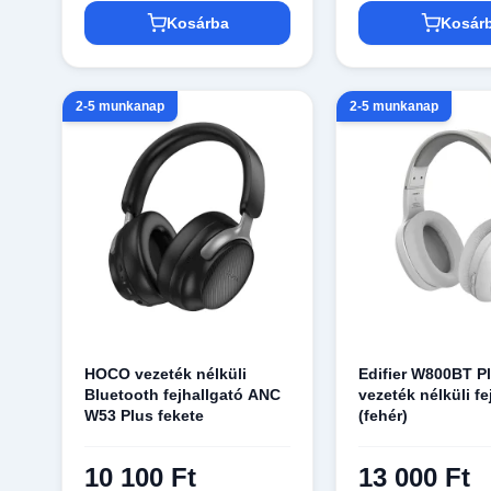
Kosárba
Kosár
2-5 munkanap
2-5 munkanap
HOCO vezeték nélküli
Edifier W800BT Pl
Bluetooth fejhallgató ANC
vezeték nélküli fe
W53 Plus fekete
(fehér)
10 100 Ft
13 000 Ft