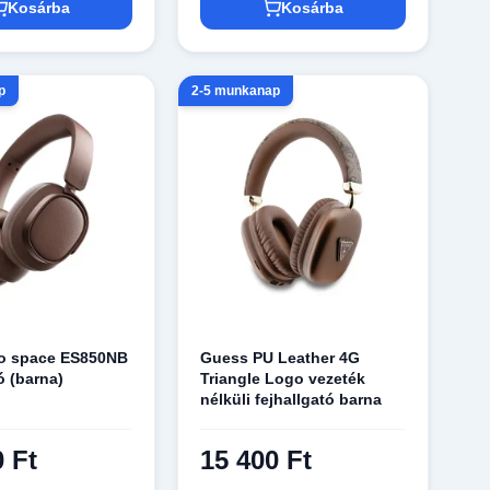
Kosárba
Kosárba
p
2-5 munkanap
vo space ES850NB
Guess PU Leather 4G
ó (barna)
Triangle Logo vezeték
nélküli fejhallgató barna
0 Ft
15 400 Ft