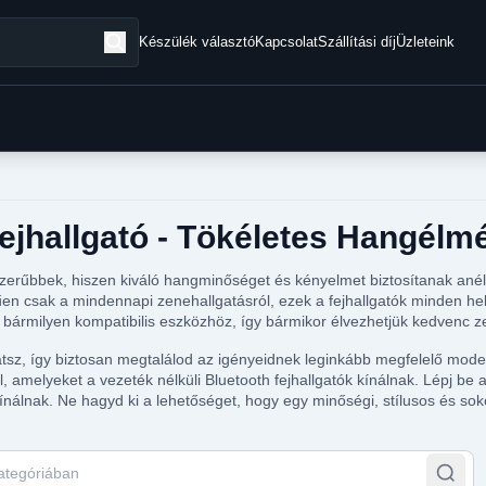
Készülék választó
Kapcsolat
Szállítási díj
Üzleteink
Fejhallgató - Tökéletes Hangélm
szerűbbek, hiszen kiváló hangminőséget és kényelmet biztosítanak ané
űen csak a mindennapi zenehallgatásról, ezek a fejhallgatók minden hel
nk bármilyen kompatibilis eszközhöz, így bármikor élvezhetjük kedvenc z
tsz, így biztosan megtalálod az igényeidnek leginkább megfelelő model
 amelyeket a vezeték nélküli Bluetooth fejhallgatók kínálnak. Lépj be a
lnak. Ne hagyd ki a lehetőséget, hogy egy minőségi, stílusos és sokold
tegóriában