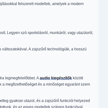
jításokkal felszerelt modellek, amelyek a modern
t. Legyen szó sportolásról, munkáról, vagy utazásról,
 változatokéval. A zajszűrő technológiák, a hosszú
dra legmegfelelőbbet. A
audio kiegészítők
között
kik a megfizethetőséget és a minőséget egyaránt szem
setleg gyakran utazol, és a zajszűrő funkciót helyezed
tottunk, és az egyes modellek számos funkcióval