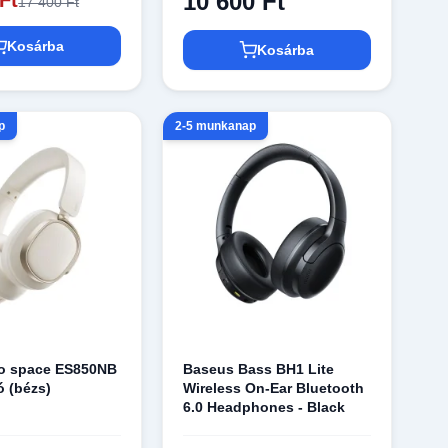
10 600 Ft
17 400 Ft
Kosárba
Kosárba
p
2-5 munkanap
vo space ES850NB
Baseus Bass BH1 Lite
ó (bézs)
Wireless On-Ear Bluetooth
6.0 Headphones - Black