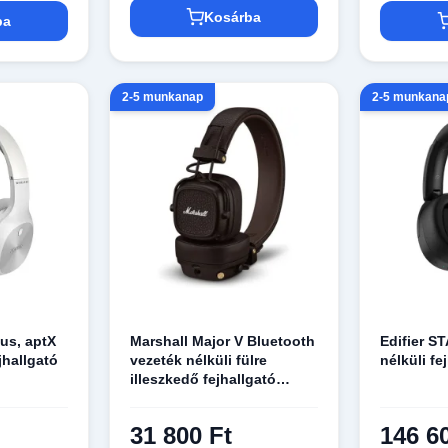
Kosárba
ba
2-5 munkanap
2-5 munkana
us, aptX
Marshall Major V Bluetooth
Edifier S
jhallgató
vezeték nélküli fülre
nélküli fe
illeszkedő fejhallgató
barna
31 800 Ft
146 6