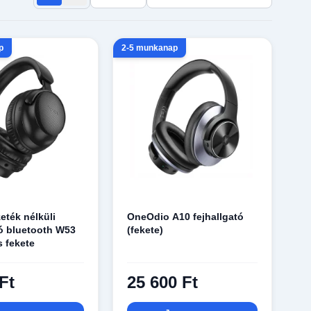
p
2-5 munkanap
ték nélküli
OneOdio A10 fejhallgató
tó bluetooth W53
(fekete)
s fekete
Ft
25 600 Ft