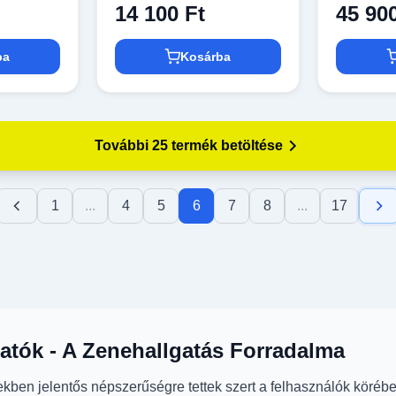
14 100 Ft
45 90
ba
Kosárba
További 25 termék betöltése
1
...
4
5
6
7
8
...
17
gatók - A Zenehallgatás Forradalma
ekben jelentős népszerűségre tettek szert a felhasználók köré