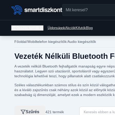
Összes termék
Újdonságok
Akciók
Kifutók
Blog
Főoldal
Mobiltelefon kiegészítők
Audio kiegészítők
Vezeték Nélküli Bluetooth 
A vezeték nélküli Bluetooth fejhallgatók manapság egyre nép
használatot. Legyen szó utazásról, sportolásról vagy egyszer
technológia lehetővé teszi, hogy pillanatok alatt csatlakozzu
Széles választékunkban számos stílus és szín közül válogatha
és a kiváló zajszűrés csak néhány azok közül az előnyök közül,
szabadság új dimenzióját, amelyet ezek a modern eszközök kíná
Keresés ebben a ka
Szűrés
421 termék