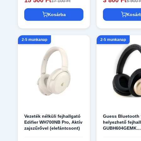
17 100 Ft
5 900 
Kosárba
Kosár
2-5 munkanap
2-5 munkanap
Vezeték nélküli fejhallgató
Guess Bluetooth 
Edifier WH700NB Pro, Aktív
helyezhető fejhal
zajszűrővel (elefántcsont)
GUBH604GEMK
fekete/fekete 4G 