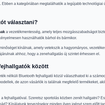
Ebben a kategóriában megtalálhatók a legújabb technológiai ú
ót választani?
nak
a vezetékmentesség, amely teljes mozgásszabadságot biztosí
 kényelmesen használhatók bárhol és bármikor.
gminőséget kínálnak, amely vetekszik a hagyományos, vezetékes
járulnak ahhoz, hogy a zenehallgatás új szintet érhessen el.
fejhallgatók között
ék nélküli Bluetooth fejhallgató közül választhatod ki a számo
odellek, de azon vásárlók is találnak megfelelő termékeket, a
d a fejhallgatóval. Szeretsz sportolás közben zenét hallgatni? E
ád? Kínálatunk tervezésekor minden ilyen igényt szem előtt tar