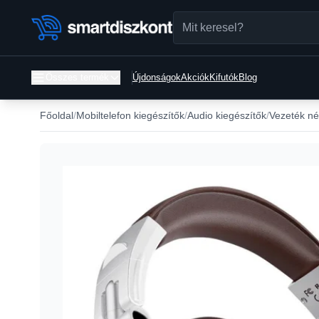
Összes termék
Újdonságok
Akciók
Kifutók
Blog
Főoldal
Mobiltelefon kiegészítők
Audio kiegészítők
Vezeték nél