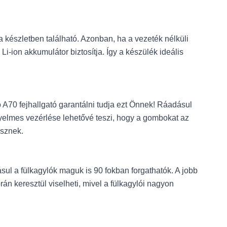
a készletben található. Azonban, ha a vezeték nélküli
-ion akkumulátor biztosítja. Így a készülék ideális
A70 fejhallgató garantálni tudja ezt Önnek! Ráadásul
ényelmes vezérlése lehetővé teszi, hogy a gombokat az
esznek.
ásul a fülkagylók maguk is 90 fokban forgathatók. A jobb
rán keresztül viselheti, mivel a fülkagylói nagyon