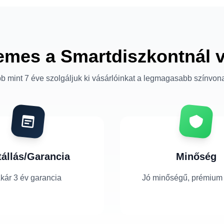
emes a Smartdiszkontnál 
b mint 7 éve szolgáljuk ki vásárlóinkat a legmagasabb színvon
tállás/Garancia
Minőség
kár 3 év garancia
Jó minőségű, prémium