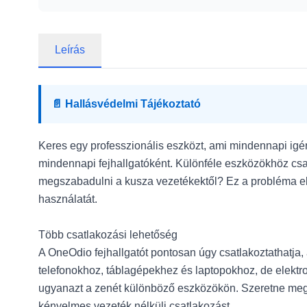
Leírás
📄 Hallásvédelmi Tájékoztató
Keres egy professzionális eszközt, ami mindennapi igén
mindennapi fejhallgatóként. Különféle eszközökhöz csat
megszabadulni a kusza vezetékektől? Ez a probléma elt
használatát.
Több csatlakozási lehetőség
A OneOdio fejhallgatót pontosan úgy csatlakoztathatja
telefonokhoz, táblagépekhez és laptopokhoz, de elektro
ugyanazt a zenét különböző eszközökön. Szeretne megsza
kényelmes vezeték nélküli csatlakozást.