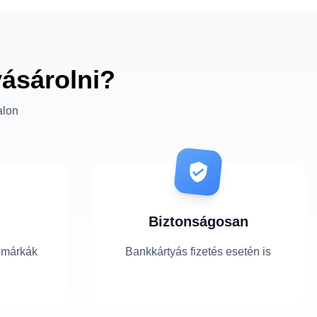
vásárolni?
alon
Biztonságosan
 márkák
Bankkártyás fizetés esetén is