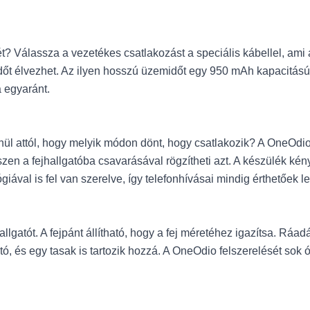
t? Válassza a vezetékes csatlakozást a speciális kábellel, ami 
őt élvezhet. Az ilyen hosszú üzemidőt egy 950 mAh kapacitású Li
 egyaránt.
ül attól, hogy melyik módon dönt, hogy csatlakozik? A OneOdio 
iszen a fejhallgatóba csavarásával rögzítheti azt. A készülék k
giával is fel van szerelve, így telefonhívásai mindig érthetőek l
gatót. A fejpánt állítható, hogy a fej méretéhez igazítsa. Ráad
tó, és egy tasak is tartozik hozzá. A OneOdio felszerelését sok ó