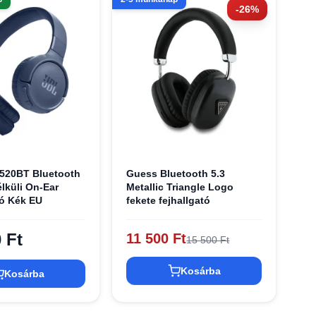
-26%
520BT Bluetooth
Guess Bluetooth 5.3
lküli On-Ear
Metallic Triangle Logo
tó Kék EU
fekete fejhallgató
 Ft
11 500 Ft
15 500 Ft
Kosárba
Kosárba