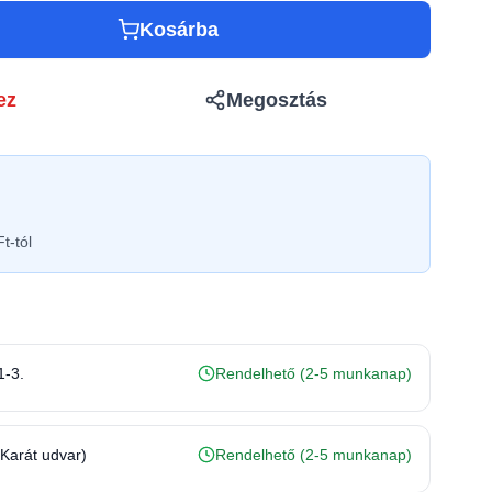
Kosárba
ez
Megosztás
t-tól
1-3.
Rendelhető (2-5 munkanap)
(Karát udvar)
Rendelhető (2-5 munkanap)