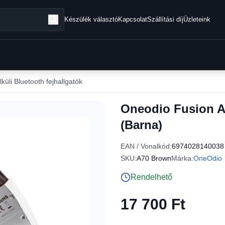
Készülék választó
Kapcsolat
Szállítási díj
Üzleteink
küli Bluetooth fejhallgatók
Oneodio Fusion A7
(Barna)
EAN / Vonalkód:
6974028140038
SKU:
A70 Brown
Márka:
OneOdio
Rendelhető
17 700 Ft