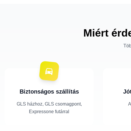
Miért érd
Töb
Biztonságos szállítás
Jó
GLS házhoz, GLS csomagpont,
A
Expressone futárral