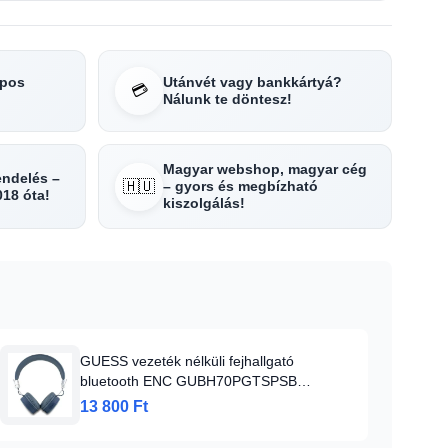
apos
Utánvét vagy bankkártyá?
💳
Nálunk te döntesz!
Magyar webshop, magyar cég
rendelés –
🇭🇺
– gyors és megbízható
018 óta!
kiszolgálás!
GUESS vezeték nélküli fejhallgató
bluetooth ENC GUBH70PGTSPSB
(Grained Classic Round Shape) kék
13 800 Ft