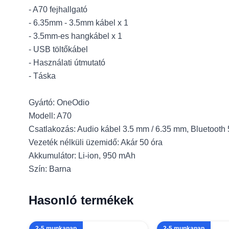
- A70 fejhallgató
- 6.35mm - 3.5mm kábel x 1
- 3.5mm-es hangkábel x 1
- USB töltőkábel
- Használati útmutató
- Táska
Gyártó: OneOdio
Modell: A70
Csatlakozás: Audio kábel 3.5 mm / 6.35 mm, Bluetooth 
Vezeték nélküli üzemidő: Akár 50 óra
Akkumulátor: Li-ion, 950 mAh
Szín: Barna
Hasonló termékek
2-5 munkanap
2-5 munkanap