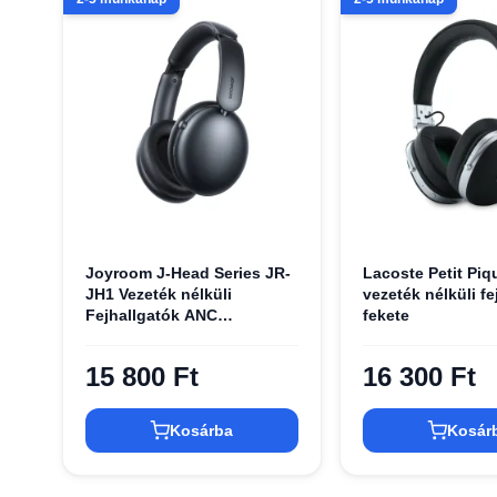
Joyroom J-Head Series JR-
Lacoste Petit Pi
JH1 Vezeték nélküli
vezeték nélküli fe
Fejhallgatók ANC
fekete
Bluetooth-szal - Fekete
15 800 Ft
16 300 Ft
Kosárba
Kosár