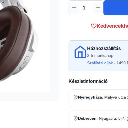
Mennyiség
Kedvencekh
Házhozszállítás
2-5 munkanap
Szállítási díjak
- 1490 F
Készletinformáció
Nyíregyháza
, Mályva utca 
Debrecen
, Nyugati u. 5-7. 