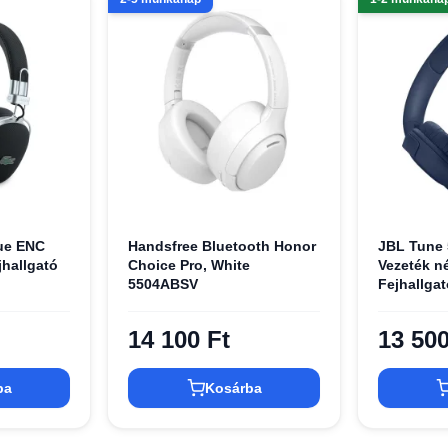
que ENC
Handsfree Bluetooth Honor
JBL Tune 
jhallgató
Choice Pro, White
Vezeték né
5504ABSV
Fejhallga
14 100 Ft
13 500
ba
Kosárba