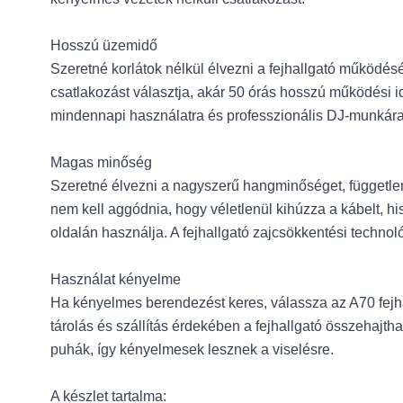
Hosszú üzemidő
Szeretné korlátok nélkül élvezni a fejhallgató működésé
csatlakozást választja, akár 50 órás hosszú működési id
mindennapi használatra és professzionális DJ-munkára
Magas minőség
Szeretné élvezni a nagyszerű hangminőséget, független
nem kell aggódnia, hogy véletlenül kihúzza a kábelt, h
oldalán használja. A fejhallgató zajcsökkentési technoló
Használat kényelme
Ha kényelmes berendezést keres, válassza az A70 fejhall
tárolás és szállítás érdekében a fejhallgató összehajtha
puhák, így kényelmesek lesznek a viselésre.
A készlet tartalma: