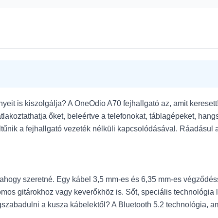
yeit is kiszolgálja? A OneOdio A70 fejhallgató az, amit kereset
lakoztathatja őket, beleértve a telefonokat, táblagépeket, hang
űnik a fejhallgató vezeték nélküli kapcsolódásával. Ráadásul a
, ahogy szeretné. Egy kábel 3,5 mm-es és 6,35 mm-es végződéss
mos gitárokhoz vagy keverőkhöz is. Sőt, speciális technológia 
badulni a kusza kábelektől? A Bluetooth 5.2 technológia, amive