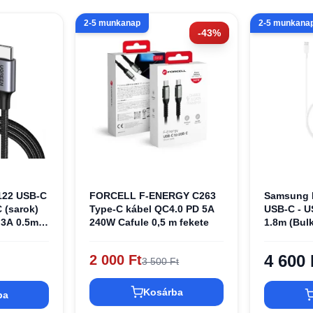
2-5 munkanap
2-5 munkana
-43%
122 USB-C
FORCELL F-ENERGY C263
Samsung 
 (sarok)
Type-C kábel QC4.0 PD 5A
USB-C - U
3A 0.5m -
240W Cafule 0,5 m fekete
1.8m (Bulk
csomagolá
4 600 
2 000 Ft
3 500 Ft
Kosárba
ba