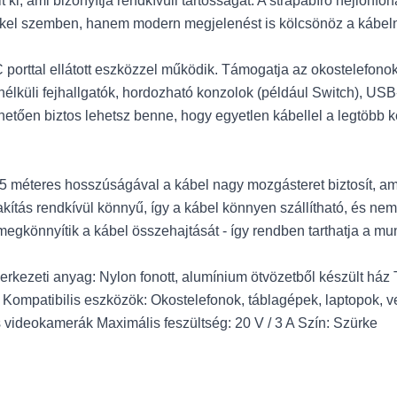
lt ki, ami bizonyítja rendkívüli tartósságát. A strapabíró nejlonfo
ekkel szemben, hanem modern megjelenést is kölcsönöz a kábel
 porttal ellátott eszközzel működik. Támogatja az okostelefono
nélküli fejhallgatók, hordozható konzolok (például Switch), USB
ően biztos lehetsz benne, hogy egyetlen kábellel a legtöbb kés
 méteres hosszúságával a kábel nagy mozgásteret biztosít, am
ítás rendkívül könnyű, így a kábel könnyen szállítható, és nem
egkönnyítik a kábel összehajtását - így rendben tarthatja a mun
ezeti anyag: Nylon fonott, alumínium ötvözetből készült ház Tö
Kompatibilis eszközök: Okostelefonok, táblagépek, laptopok, ve
 videokamerák Maximális feszültség: 20 V / 3 A Szín: Szürke