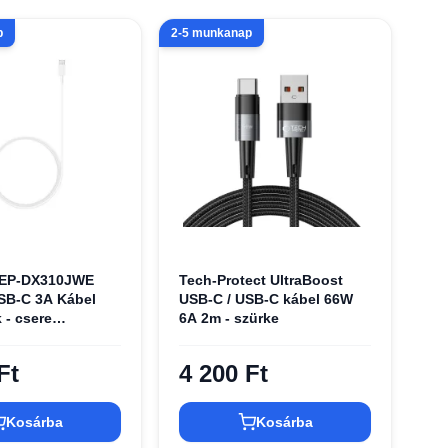
p
2-5 munkanap
EP-DX310JWE
Tech-Protect UltraBoost
SB-C 3A Kábel
USB-C / USB-C kábel 66W
 - csere
6A 2m - szürke
s) - fehér
Ft
4 200 Ft
Kosárba
Kosárba