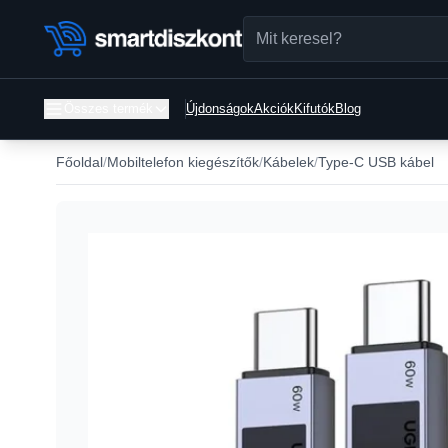
Összes termék
Újdonságok
Akciók
Kifutók
Blog
Főoldal
Mobiltelefon kiegészítők
Kábelek
Type-C USB kábel