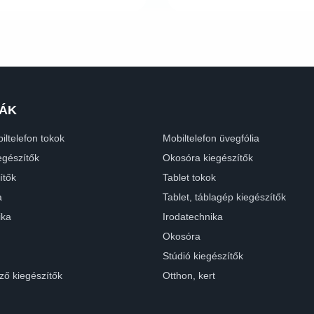
ÁK
iltelefon tokok
Mobiltelefon üvegfólia
egészítők
Okosóra kiegészítők
ítők
Tablet tokok
a
Tablet, táblagép kiegészítők
ika
Irodatechnika
Okosóra
Stúdió kiegészítők
ző kiegészítők
Otthon, kert