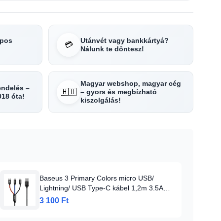
apos
Utánvét vagy bankkártyá?
💳
Nálunk te döntesz!
Magyar webshop, magyar cég
rendelés –
🇭🇺
– gyors és megbízható
018 óta!
kiszolgálás!
Baseus 3 Primary Colors micro USB/
Lightning/ USB Type-C kábel 1,2m 3.5A
fekete
3 100 Ft