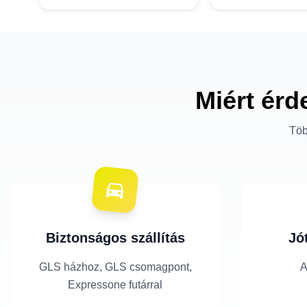
Miért érd
Töb
Biztonságos szállítás
Jó
GLS házhoz, GLS csomagpont,
A
Expressone futárral