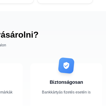
vásárolni?
alon
Biztonságosan
 márkák
Bankkártyás fizetés esetén is