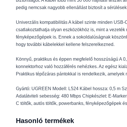
biztonságot. A kábel több mint 30 000 hajlítási tesztet ál
pedig nemcsak nagyobb ellenállást biztosít a sérülés
Univerzális kompatibilitás A kábel szinte minden USB-C
csatlakoztathatja olyan eszközökhöz is, mint a vezeték 
fényképezőgépek is. Ennek a sokoldalúságnak köszönhet
hogy további kábelekkel kellene felszerelkezned.
Könnyű, praktikus és éppen megfelelő hosszúságú A 0,5
konnektorhoz való hozzáférés nehézkes. Az egész kialak
Praktikus tépőzáras pántokkal is rendelkezik, amelyek m
Gyártó: UGREEN Modell: L524 Kábel hossza: 0,5 m Szerk
Adatátviteli sebesség: 480 Mbps Chipkészlet: E-Marker 
C töltők, autós töltők, powerbanks, fényképezőgépek és
Hasonló termékek