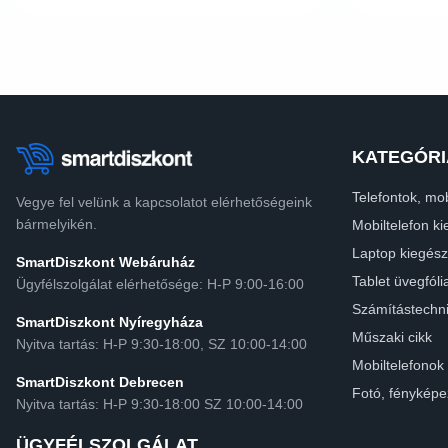
KATEGÓRI
Telefontok, mob
Vegye fel velünk a kapcsolatot elérhetőségeink
bármelyikén.
Mobiltelefon ki
Laptop kiegész
SmartDiszkont Webáruház
Tablet üvegfóli
Ügyfélszolgálat elérhetősége: H-P 9:00-16:00
Számítástechn
SmartDiszkont Nyíregyháza
Műszaki cikk
Nyitva tartás: H-P 9:30-18:00, SZ 10:00-14:00
Mobiltelefonok
SmartDiszkont Debrecen
Fotó, fényképe
Nyitva tartás: H-P 9:30-18:00 SZ 10:00-14:00
ÜGYFÉLSZOLGÁLAT