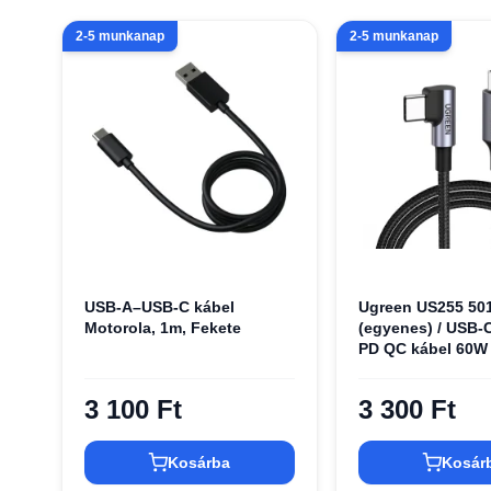
2-5 munkanap
2-5 munkanap
USB-A–USB-C kábel
Ugreen US255 50
Motorola, 1m, Fekete
(egyenes) / USB-C
PD QC kábel 60W 
szürke
3 100 Ft
3 300 Ft
Kosárba
Kosár