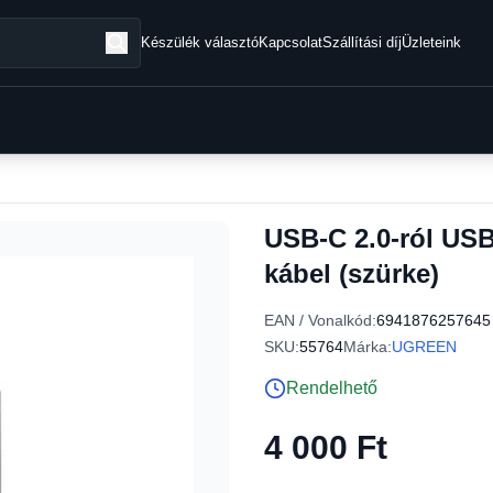
Készülék választó
Kapcsolat
Szállítási díj
Üzleteink
USB-C 2.0-ról USB
kábel (szürke)
EAN / Vonalkód:
6941876257645
SKU:
55764
Márka:
UGREEN
Rendelhető
4 000 Ft