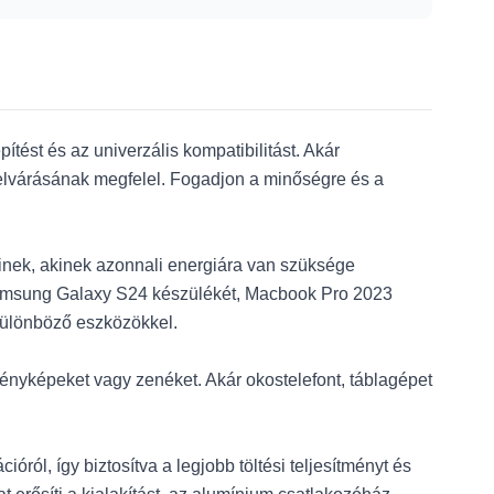
ítést és az univerzális kompatibilitást. Akár
 elvárásának megfelel. Fogadjon a minőségre és a
inek, akinek azonnali energiára van szüksége
 Samsung Galaxy S24 készülékét, Macbook Pro 2023
 különböző eszközökkel.
 fényképeket vagy zenéket. Akár okostelefont, táblagépet
ról, így biztosítva a legjobb töltési teljesítményt és