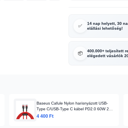
14 nap helyett, 30 n
✅
elállási lehetőség!
400.000+ teljesített 
📦
elégedett vásárlók 2
Baseus Cafule Nylon harisnyázott USB-
Type C/USB-Type C kábel PD2.0 60W 20V
3A QC3.0 2m piros
4 400 Ft