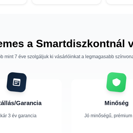
emes a Smartdiszkontnál 
b mint 7 éve szolgáljuk ki vásárlóinkat a legmagasabb színvon
tállás/Garancia
Minőség
kár 3 év garancia
Jó minőségű, prémium