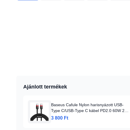
Ajánlott termékek
Baseus Cafule Nylon harisnyázott USB-
Type C/USB-Type C kábel PD2.0 60W 20V
3A QC3.0 1m fekete/piros
3 800 Ft