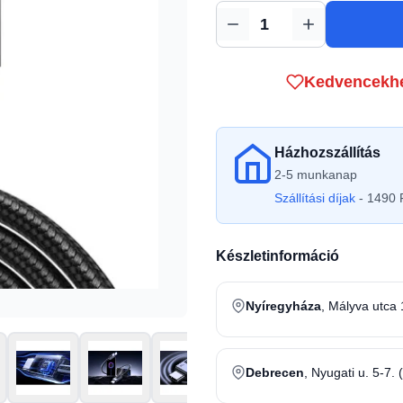
Mennyiség
Kedvencekh
Házhozszállítás
2-5 munkanap
Szállítási díjak
- 1490 F
Készletinformáció
Nyíregyháza
, Mályva utca 
Debrecen
, Nyugati u. 5-7. 