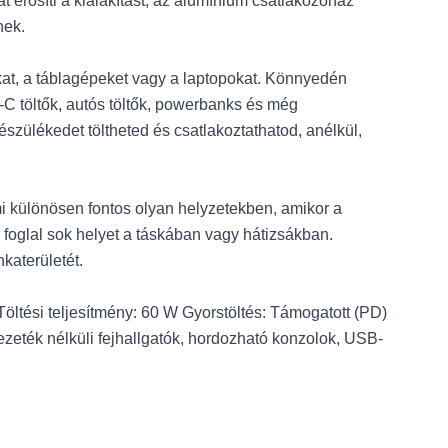
nat erősíti a kialakítást, az alumínium csatlakozóház
nek.
kat, a táblagépeket vagy a laptopokat. Könnyedén
-C töltők, autós töltők, powerbanks és még
zülékedet töltheted és csatlakoztathatod, anélkül,
i különösen fontos olyan helyzetekben, amikor a
 foglal sok helyet a táskában vagy hátizsákban.
katerületét.
ltési teljesítmény: 60 W Gyorstöltés: Támogatott (PD)
zeték nélküli fejhallgatók, hordozható konzolok, USB-