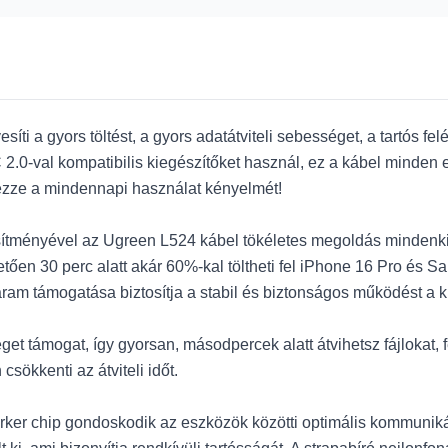
 a gyors töltést, a gyors adatátviteli sebességet, a tartós felép
2.0-val kompatibilis kiegészítőket használ, ez a kábel minden
ezze a mindennapi használat kényelmét!
jesítményével az Ugreen L524 kábel tökéletes megoldás mindenk
tően 30 perc alatt akár 60%-kal töltheti fel iPhone 16 Pro és
áram támogatása biztosítja a stabil és biztonságos működést a
get támogat, így gyorsan, másodpercek alatt átvihetsz fájlokat,
csökkenti az átviteli időt.
rker chip gondoskodik az eszközök közötti optimális kommunikáció