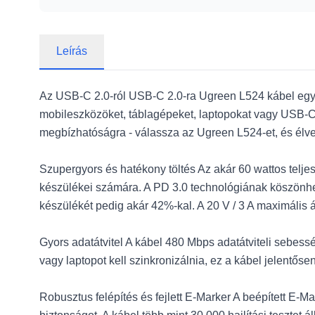
Leírás
Az USB-C 2.0-ról USB-C 2.0-ra Ugreen L524 kábel egyesíti
mobileszközöket, táblagépeket, laptopokat vagy USB-C 
megbízhatóságra - válassza az Ugreen L524-et, és élv
Szupergyors és hatékony töltés Az akár 60 wattos tel
készülékei számára. A PD 3.0 technológiának köszönhe
készülékét pedig akár 42%-kal. A 20 V / 3 A maximális 
Gyors adatátvitel A kábel 480 Mbps adatátviteli sebessé
vagy laptopot kell szinkronizálnia, ez a kábel jelentősen 
Robusztus felépítés és fejlett E-Marker A beépített E-Ma