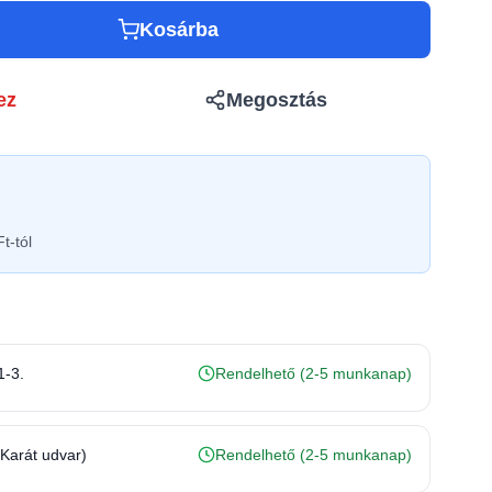
Kosárba
ez
Megosztás
t-tól
1-3.
Rendelhető (2-5 munkanap)
(Karát udvar)
Rendelhető (2-5 munkanap)