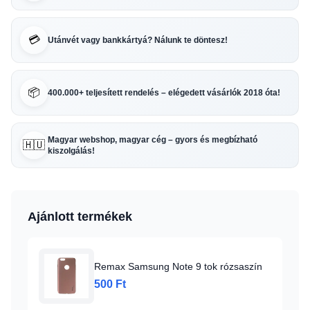
💳
Utánvét vagy bankkártyá? Nálunk te döntesz!
📦
400.000+ teljesített rendelés – elégedett vásárlók 2018 óta!
Magyar webshop, magyar cég – gyors és megbízható
🇭🇺
kiszolgálás!
Ajánlott termékek
Remax Samsung Note 9 tok rózsaszín
500 Ft