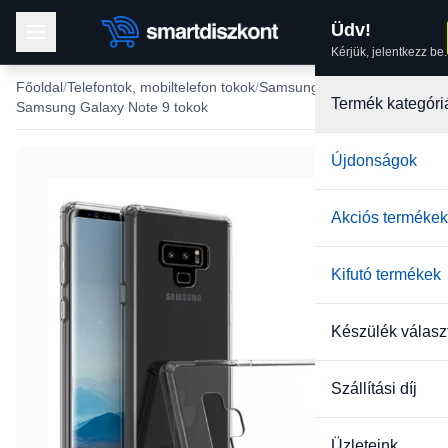
Üdv!
Kérjük, jelentkezz be.
Főoldal
Telefontok, mobiltelefon tokok
Samsung tokok
Termék kategóri
Samsung Galaxy Note 9 tokok
Újdonságok
Akciós termékek
Kifutó termékek
Készülék válasz
Szállítási díj
Üzleteink