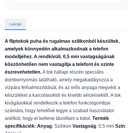
Leírás
A fliptokok puha és rugalmas szilikonból készültek,
amelyek könnyedén alkalmazkodnak a telefon
modelljéhez. A rendkívüli, 0,5 mm vastagságának
köszönhetően nem vastagítja a telefont és szinte
észrevehetetlen.
A tok hátlapi részén speciális
dombornyomás található, amely megakadályozza a
vízpára felhalmozódását, és az erős anyaga megvédi a
készüléket a karcolásoktól és kisebb sérülésektől. A tok
kivágásokkal rendelkezik a telefon funkciógombjai
számára, hogy lehetővé tegye a szabad használatot
anélkül, hogy el kellene távolítani a tokot.
Termék
specifikációk:
Anyag
: Szilikon
Vastagság
: 0,5 mm
Szín
: