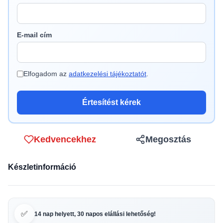
E-mail cím
Elfogadom az
adatkezelési tájékoztatót
.
Értesítést kérek
Kedvencekhez
Megosztás
Készletinformáció
✅
14 nap helyett, 30 napos elállási lehetőség!