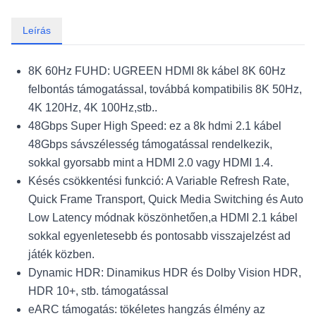
Leírás
8K 60Hz FUHD: UGREEN HDMI 8k kábel 8K 60Hz
felbontás támogatással, továbbá kompatibilis 8K 50Hz,
4K 120Hz, 4K 100Hz,stb..
48Gbps Super High Speed: ez a 8k hdmi 2.1 kábel
48Gbps sávszélesség támogatással rendelkezik,
sokkal gyorsabb mint a HDMI 2.0 vagy HDMI 1.4.
Késés csökkentési funkció: A Variable Refresh Rate,
Quick Frame Transport, Quick Media Switching és Auto
Low Latency módnak köszönhetően,a HDMI 2.1 kábel
sokkal egyenletesebb és pontosabb visszajelzést ad
játék közben.
Dynamic HDR: Dinamikus HDR és Dolby Vision HDR,
HDR 10+, stb. támogatással
eARC támogatás: tökéletes hangzás élmény az