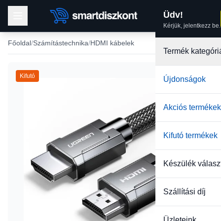
Üdv!
Kérjük, jelentkezz be.
Főoldal
Számítástechnika
HDMI kábelek
Termék kategóri
Kifutó
Újdonságok
Akciós termékek
Kifutó termékek
Készülék válasz
Szállítási díj
Üzleteink