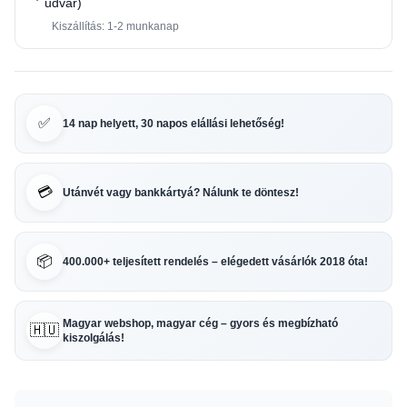
udvar)
Kiszállítás: 1-2 munkanap
✅
14 nap helyett, 30 napos elállási lehetőség!
💳
Utánvét vagy bankkártyá? Nálunk te döntesz!
📦
400.000+ teljesített rendelés – elégedett vásárlók 2018 óta!
Magyar webshop, magyar cég – gyors és megbízható
🇭🇺
kiszolgálás!