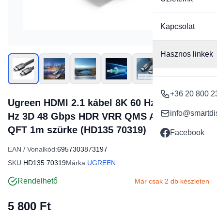
Kapcsolat
Hasznos linkek
+36 20 800 2
Ugreen HDMI 2.1 kábel 8K 60 Hz / 4K 120
info@smartdi
Hz 3D 48 Gbps HDR VRR QMS ALLM eARC
QFT 1m szürke (HD135 70319)
Facebook
EAN / Vonalkód:
6957303873197
SKU:
HD135 70319
Márka:
UGREEN
Rendelhető
Már csak 2 db készleten
5 800 Ft