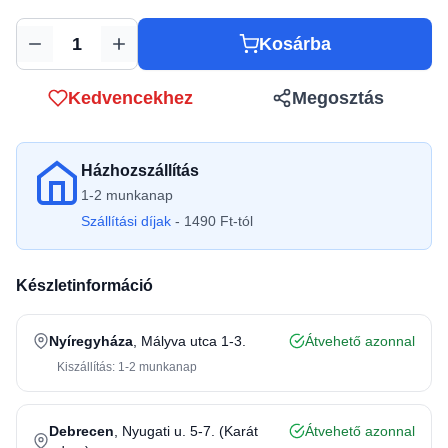
Kosárba
Mennyiség
Kedvencekhez
Megosztás
Házhozszállítás
1-2 munkanap
Szállítási díjak
- 1490 Ft-tól
Készletinformáció
Nyíregyháza
, Mályva utca 1-3.
Átvehető azonnal
Kiszállítás: 1-2 munkanap
Debrecen
, Nyugati u. 5-7. (Karát
Átvehető azonnal