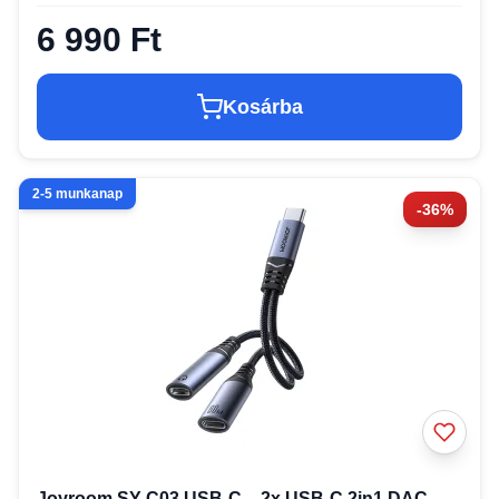
6 990 Ft
Kosárba
2-5 munkanap
-36%
Joyroom SY-C03 USB-C – 2x USB-C 2in1 DAC