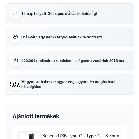
✅
14 nap helyett, 30 napos elállási lehetőség!
💳
Utánvét vagy bankkártyá? Nálunk te döntesz!
📦
400.000+ teljesített rendelés – elégedett vásárlók 2018 óta!
Magyar webshop, magyar cég – gyors és megbízható
🇭🇺
kiszolgálás!
Ajánlott termékek
Baseus USB Type-C - Type-C + 3.5mm