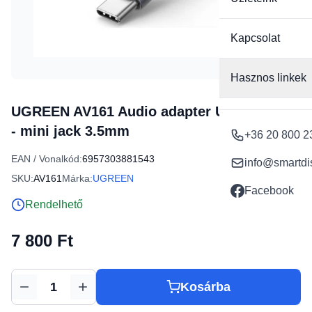
Kapcsolat
Hasznos linkek
UGREEN AV161 Audio adapter USB Type-C
- mini jack 3.5mm
+36 20 800 2
EAN / Vonalkód:
6957303881543
info@smartdi
SKU:
AV161
Márka:
UGREEN
Facebook
Rendelhető
7 800 Ft
Kosárba
Mennyiség