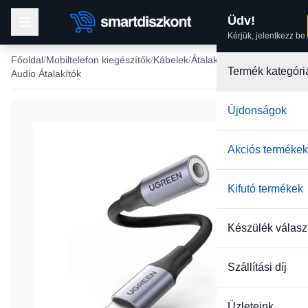
Üdv!
Kérjük, jelentkezz be.
Főoldal
Mobiltelefon kiegészítők
Kábelek
Átalakító kábel, adapter
Termék kategóri
Audio Átalakítók
Újdonságok
Akciós termékek
Kifutó termékek
Készülék válasz
Szállítási díj
Üzleteink