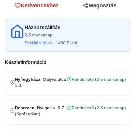
Kedvencekhez
Megosztás
Házhozszállítás
2-5 munkanap
Szállítási díjak
- 1490 Ft-tól
Készletinformáció
Nyíregyháza
, Mályva utca
Rendelhető (2-5 munkanap)
1-3.
Debrecen
, Nyugati u. 5-7.
Rendelhető (2-5 munkanap)
(Karát udvar)