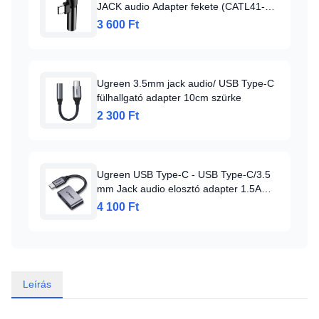
JACK audio Adapter fekete (CATL41-
01)
3 600 Ft
Ugreen 3.5mm jack audio/ USB Type-C
fülhallgató adapter 10cm szürke
2 300 Ft
Ugreen USB Type-C - USB Type-C/3.5
mm Jack audio elosztó adapter 1.5A
szürke
4 100 Ft
Leírás