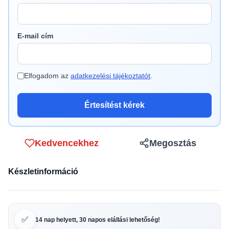
E-mail cím
Elfogadom az
adatkezelési tájékoztatót
.
Értesítést kérek
Kedvencekhez
Megosztás
Készletinformáció
✅
14 nap helyett, 30 napos elállási lehetőség!