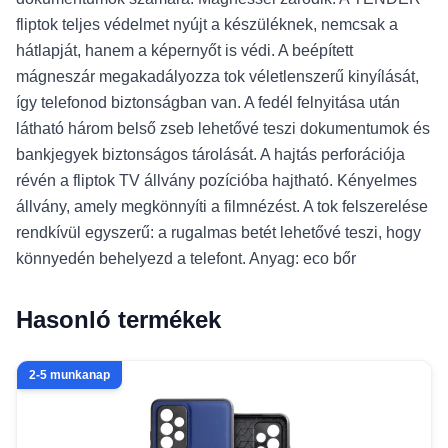
fliptok teljes védelmet nyújt a készüléknek, nemcsak a
hátlapját, hanem a képernyőt is védi. A beépített
mágneszár megakadályozza tok véletlenszerű kinyílását,
így telefonod biztonságban van. A fedél felnyitása után
látható három belső zseb lehetővé teszi dokumentumok és
bankjegyek biztonságos tárolását. A hajtás perforációja
révén a fliptok TV állvány pozícióba hajtható. Kényelmes
állvány, amely megkönnyíti a filmnézést. A tok felszerelése
rendkívül egyszerű: a rugalmas betét lehetővé teszi, hogy
könnyedén behelyezd a telefont. Anyag: eco bőr
Hasonló termékek
2-5 munkanap