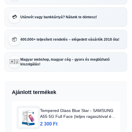
💳
Utánvét vagy bankkártyá? Nálunk te döntesz!
📦
400.000+ teljesített rendelés – elégedett vásárlók 2018 óta!
Magyar webshop, magyar cég – gyors és megbízható
🇭🇺
kiszolgálás!
Ajánlott termékek
Tempered Glass Blue Star - SAMSUNG
A55 5G Full Face (teljes ragasztóval és
kerettel/kis méretű) - fekete üvegfólia
2 300 Ft