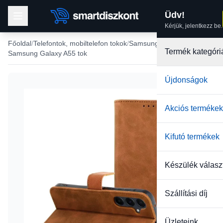
Üdv!
Kérjük, jelentkezz be.
Főoldal
Telefontok, mobiltelefon tokok
Samsung tokok
Termék kategóri
Samsung Galaxy A55 tok
Újdonságok
Akciós termékek
Kifutó termékek
Készülék válasz
Szállítási díj
Üzleteink