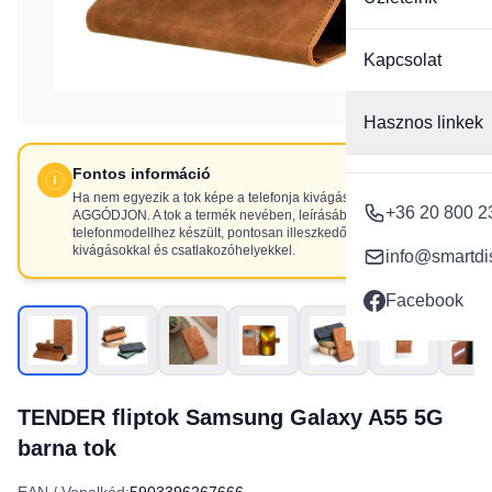
Kapcsolat
Hasznos linkek
Fontos információ
Ha nem egyezik a tok képe a telefonja kivágásaival, NE
+36 20 800 2
AGGÓDJON. A tok a termék nevében, leírásában szereplő
telefonmodellhez készült, pontosan illeszkedő
kivágásokkal és csatlakozóhelyekkel.
info@smartdi
Facebook
TENDER fliptok Samsung Galaxy A55 5G
barna tok