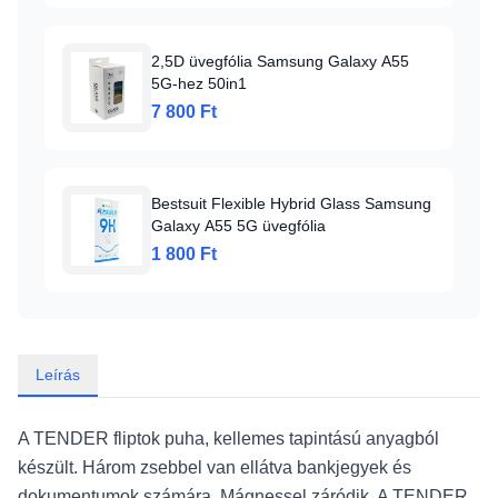
2,5D üvegfólia Samsung Galaxy A55
5G-hez 50in1
7 800 Ft
Bestsuit Flexible Hybrid Glass Samsung
Galaxy A55 5G üvegfólia
1 800 Ft
Leírás
A TENDER fliptok puha, kellemes tapintású anyagból
készült. Három zsebbel van ellátva bankjegyek és
dokumentumok számára. Mágnessel záródik. A TENDER