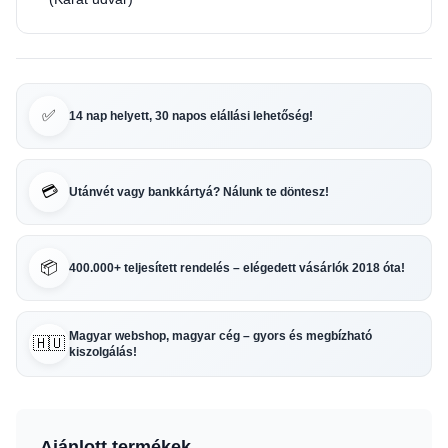
✅
14 nap helyett, 30 napos elállási lehetőség!
💳
Utánvét vagy bankkártyá? Nálunk te döntesz!
📦
400.000+ teljesített rendelés – elégedett vásárlók 2018 óta!
Magyar webshop, magyar cég – gyors és megbízható
🇭🇺
kiszolgálás!
Ajánlott termékek