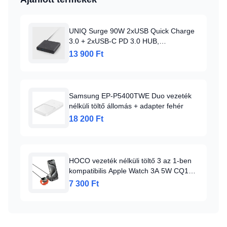
UNIQ Surge 90W 2xUSB Quick Charge
3.0 + 2xUSB-C PD 3.0 HUB,
töltőállomás szénfekete
13 900 Ft
Samsung EP-P5400TWE Duo vezeték
nélküli töltő állomás + adapter fehér
18 200 Ft
HOCO vezeték nélküli töltő 3 az 1-ben
kompatibilis Apple Watch 3A 5W CQ16A
fekete
7 300 Ft