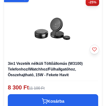
-25%
3in1 Vezeték nélküli Töltőállomás (W3100)
Telefonhoz/iWatchhoz/Fülhallgatóhoz,
Összehajtható, 15W - Fekete Havit
8 300 Ft
11 100 Ft
Kosárba