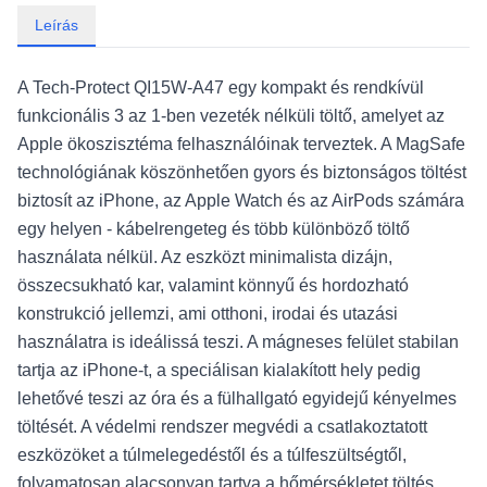
Leírás
A Tech-Protect QI15W-A47 egy kompakt és rendkívül
funkcionális 3 az 1-ben vezeték nélküli töltő, amelyet az
Apple ökoszisztéma felhasználóinak terveztek. A MagSafe
technológiának köszönhetően gyors és biztonságos töltést
biztosít az iPhone, az Apple Watch és az AirPods számára
egy helyen - kábelrengeteg és több különböző töltő
használata nélkül. Az eszközt minimalista dizájn,
összecsukható kar, valamint könnyű és hordozható
konstrukció jellemzi, ami otthoni, irodai és utazási
használatra is ideálissá teszi. A mágneses felület stabilan
tartja az iPhone-t, a speciálisan kialakított hely pedig
lehetővé teszi az óra és a fülhallgató egyidejű kényelmes
töltését. A védelmi rendszer megvédi a csatlakoztatott
eszközöket a túlmelegedéstől és a túlfeszültségtől,
folyamatosan alacsonyan tartva a hőmérsékletet töltés