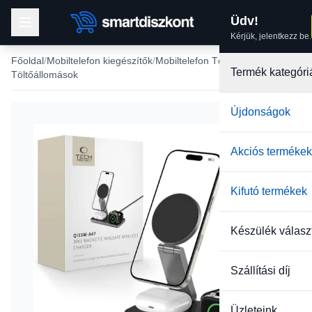
Üdv!
Kérjük, jelentkezz be.
Főoldal
Mobiltelefon kiegészítők
Mobiltelefon Töltők
Termék kategóri
Töltőállomások
Újdonságok
Akciós termékek
Kifutó termékek
Készülék válasz
Szállítási díj
Üzleteink