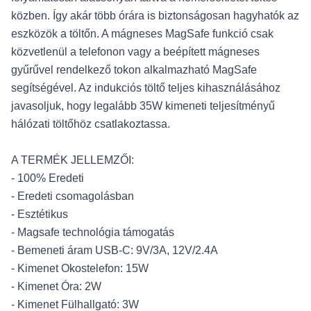
közben. Így akár több órára is biztonságosan hagyhatók az
eszközök a töltőn. A mágneses MagSafe funkció csak
közvetlenül a telefonon vagy a beépített mágneses
gyűrűvel rendelkező tokon alkalmazható MagSafe
segítségével. Az indukciós töltő teljes kihasználásához
javasoljuk, hogy legalább 35W kimeneti teljesítményű
hálózati töltőhöz csatlakoztassa.
A TERMÉK JELLEMZŐI:
- 100% Eredeti
- Eredeti csomagolásban
- Esztétikus
- Magsafe technológia támogatás
- Bemeneti áram USB-C: 9V/3A, 12V/2.4A
- Kimenet Okostelefon: 15W
- Kimenet Óra: 2W
- Kimenet Fülhallgató: 3W