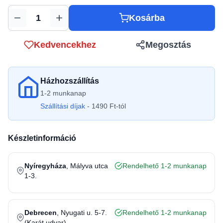
Kosárba
Mennyiség
Kedvencekhez
Megosztás
Házhozszállítás
1-2 munkanap
Szállítási díjak
- 1490 Ft-tól
Készletinformáció
Nyíregyháza
, Mályva utca
Rendelhető 1-2 munkanap
1-3.
Debrecen
, Nyugati u. 5-7.
Rendelhető 1-2 munkanap
(Karát udvar)