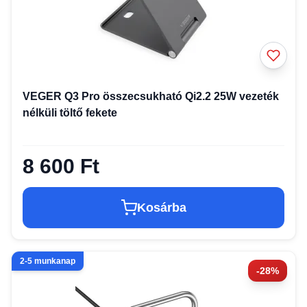
VEGER Q3 Pro összecsukható Qi2.2 25W vezeték
nélküli töltő fekete
8 600 Ft
Kosárba
2-5 munkanap
-28%