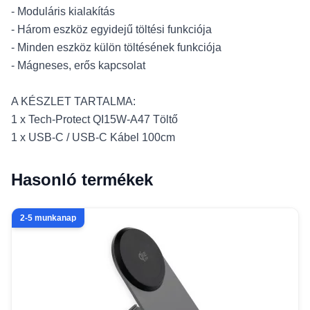
- Moduláris kialakítás
- Három eszköz egyidejű töltési funkciója
- Minden eszköz külön töltésének funkciója
- Mágneses, erős kapcsolat
A KÉSZLET TARTALMA:
1 x Tech-Protect QI15W-A47 Töltő
1 x USB-C / USB-C Kábel 100cm
Hasonló termékek
2-5 munkanap