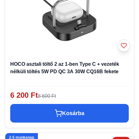
HOCO asztali töltő 2 az 1-ben Type C + vezeték
nélküli töltés 5W PD QC 3A 30W CQ16B fekete
6 200 Ft
8 600 Ft
Kosárba
2-5 munkanap