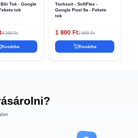
 Bőr Tok - Google
Techsuit - SoftFlex -
 Fekete tok
Google Pixel 9a - Fekete
tok
t
1 800 Ft
4 200 Ft
2 800 Ft
Kosárba
Kosárba
vásárolni?
alon