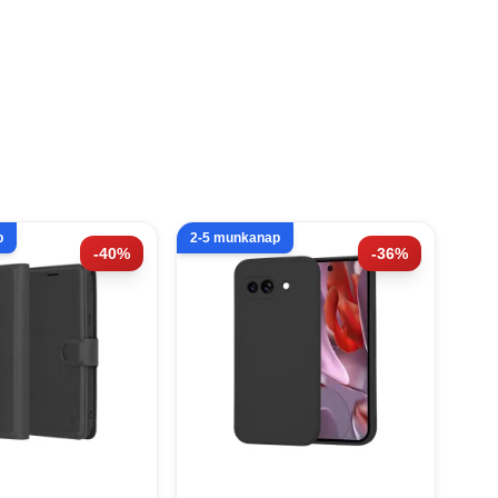
p
2-5 munkanap
-40%
-36%