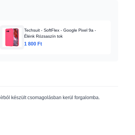
Techsuit - SoftFlex - Google Pixel 9a -
Élénk Rózsaszín tok
1 800 Ft
apírból készült csomagolásban kerül forgalomba.