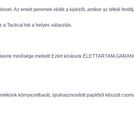
téssel. Az emelt peremek védik a kijelzőt, amikor az lefelé fordítj
 a Tactical tok a helyes választás.
termékeink minősége mellett! Ezért kínálunk ÉLETTARTAM-GARANCI
rmékünk környezetbarát, újrahasznosított papírból készült csoma