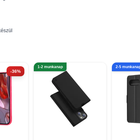
készül
1-2 munkanap
2-5 munkana
-36%