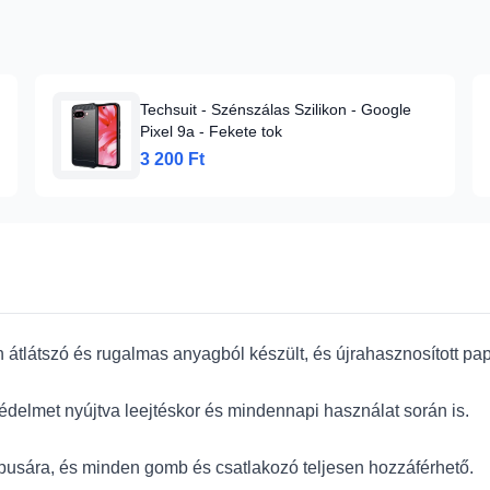
Techsuit - Szénszálas Szilikon - Google
Pixel 9a - Fekete tok
3 200 Ft
n átlátszó és rugalmas anyagból készült, és újrahasznosított p
, védelmet nyújtva leejtéskor és mindennapi használat során is.
 típusára, és minden gomb és csatlakozó teljesen hozzáférhető.