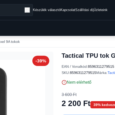
Készülék választó
Kapcsolat
Szállítási díj
Üzleteink
xel 9A tokok
Tactical TPU tok G
-39%
EAN / Vonalkód:
8596311279515
SKU:
8596311279515
Márka:
Tact
Nem elérhető
3 600 Ft
2 200 Ft
39% kedvez