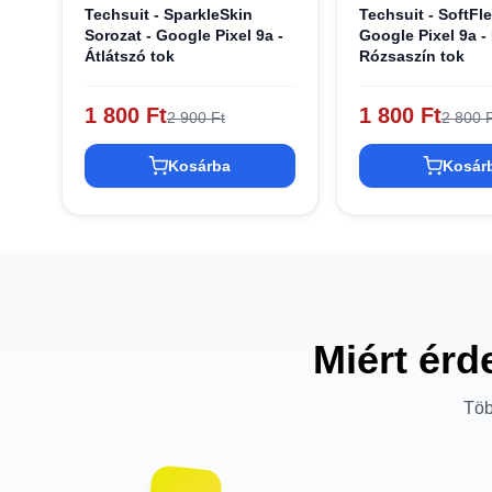
Techsuit - SparkleSkin
Techsuit - SoftFle
Sorozat - Google Pixel 9a -
Google Pixel 9a -
Átlátszó tok
Rózsaszín tok
1 800 Ft
1 800 Ft
2 900 Ft
2 800 F
Kosárba
Kosár
Miért érd
Töb