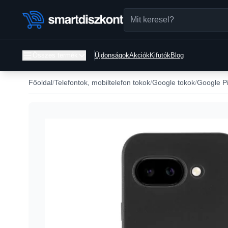
Összes termék
Újdonságok
Akciók
Kifutók
Blog
Főoldal
Telefontok, mobiltelefon tokok
Google tokok
Google Pi