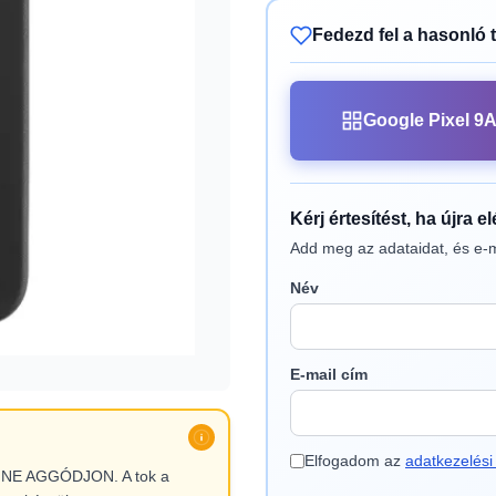
Fedezd fel a hasonló 
Google Pixel 9A
Kérj értesítést, ha újra e
Add meg az adataidat, és e-m
Név
E-mail cím
Elfogadom az
adatkezelési 
l, NE AGGÓDJON. A tok a