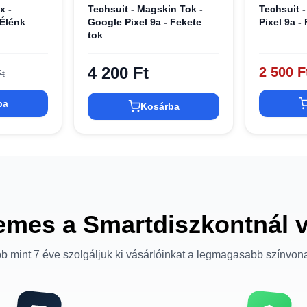
x -
Techsuit - Magskin Tok -
Techsuit -
 Élénk
Google Pixel 9a - Fekete
Pixel 9a -
tok
4 200 Ft
2 500 F
t
ba
Kosárba
emes a Smartdiszkontnál 
b mint 7 éve szolgáljuk ki vásárlóinkat a legmagasabb színvon