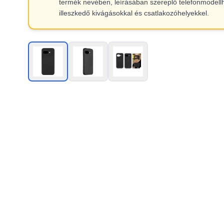
termék nevében, leírásában szereplő telefonmodell
illeszkedő kivágásokkal és csatlakozóhelyekkel.