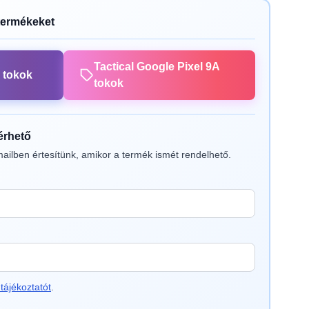
termékeket
Tactical Google Pixel 9A
 tokok
tokok
lérhető
ailben értesítünk, amikor a termék ismét rendelhető.
tájékoztatót
.