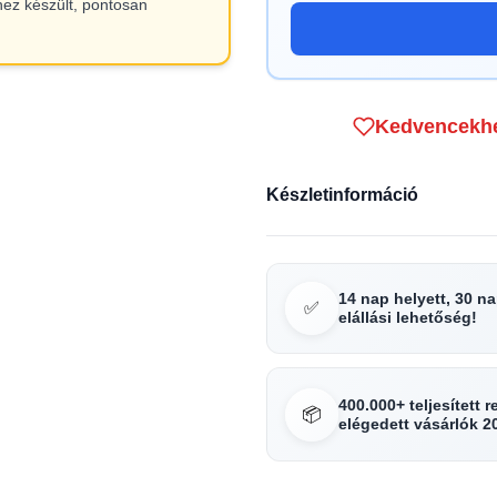
hez készült, pontosan
Kedvencekh
Készletinformáció
14 nap helyett, 30 n
✅
elállási lehetőség!
400.000+ teljesített 
📦
elégedett vásárlók 2