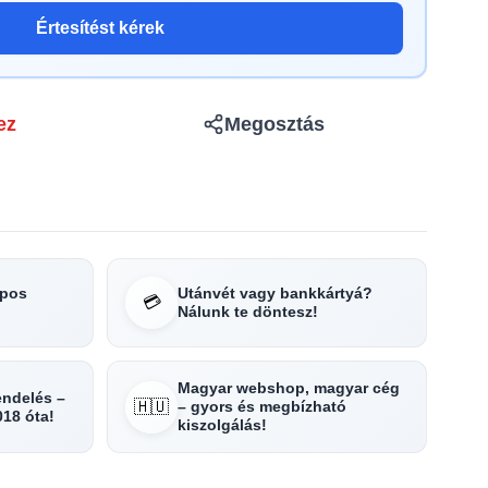
Értesítést kérek
ez
Megosztás
apos
Utánvét vagy bankkártyá?
💳
Nálunk te döntesz!
Magyar webshop, magyar cég
rendelés –
🇭🇺
– gyors és megbízható
018 óta!
kiszolgálás!