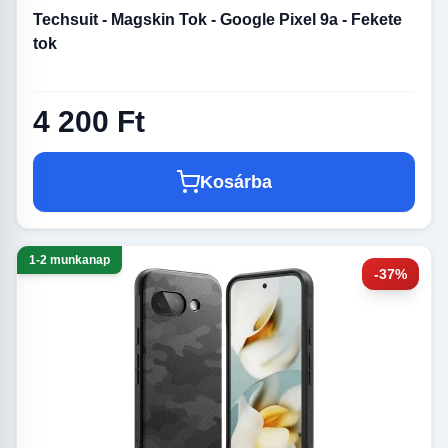
Techsuit - Magskin Tok - Google Pixel 9a - Fekete
tok
4 200 Ft
Kosárba
1-2 munkanap
-37%