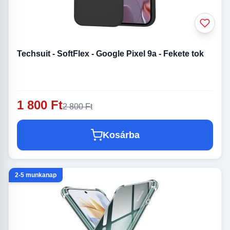
Techsuit - SoftFlex - Google Pixel 9a - Fekete tok
1 800 Ft
2 800 Ft
Kosárba
2-5 munkanap