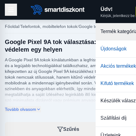
Üdv!
Kérjük, jelentkezz be.
Főoldal
Telefontok, mobiltelefon tokok
Google tokok
Termék kategóri
Google Pixel 9A tok választása: Stílus és
védelem egy helyen
Újdonságok
A Google Pixel 9A tokok kínálatunkban a legfrissebb trendekkel
és a legújabb technológiákkal találkozhatsz, amelyeket
Akciós termékek
kifejezetten az új Google Pixel 9A készülékhez terveztek. Ezek a
tokok nemcsak stílusosak, hanem kitűnő védelmet is nyújtanak
mobilodnak a mindennapi igénybevétel során. Változatos
Kifutó termékek
színekben és anyagokban elérhetők, így mindenki könnyedén
megtalálhatja a saját ízléséhez leginkább illő kiegészítőt. Legyen
szó minimalista dizájnról vagy prémium anyagokról, a megfelelő
Készülék válasz
tok kiválasztása garantálja a telefonod optimális védelmét és
Tovább olvasom
megjelenését.
Szállítási díj
A Google Pixel 9A tokok nemcsak a védelemről szólnak, hanem a
funkcionalitásról is. Sok modell extra tulajdonságokkal, mint
Szűrés
például beépített állvánnyal vagy kártyatartóval is rendelkezik,
Üzleteink