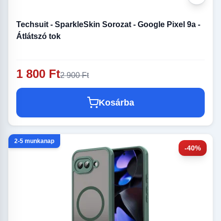
Techsuit - SparkleSkin Sorozat - Google Pixel 9a -
Átlátszó tok
1 800 Ft
2 900 Ft
Kosárba
2-5 munkanap
-40%