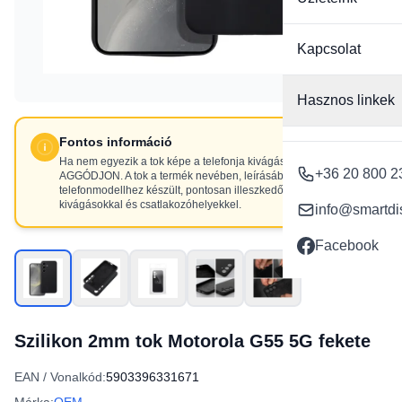
Kapcsolat
Hasznos linkek
Fontos információ
Ha nem egyezik a tok képe a telefonja kivágásaival, NE
+36 20 800 2
AGGÓDJON. A tok a termék nevében, leírásában szereplő
telefonmodellhez készült, pontosan illeszkedő
kivágásokkal és csatlakozóhelyekkel.
info@smartdi
Facebook
Szilikon 2mm tok Motorola G55 5G fekete
EAN / Vonalkód:
5903396331671