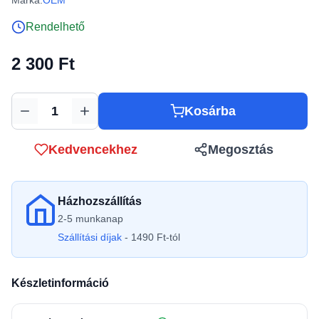
Márka:
OEM
Rendelhető
2 300 Ft
Kosárba
Mennyiség
Kedvencekhez
Megosztás
Házhozszállítás
2-5 munkanap
Szállítási díjak
- 1490 Ft-tól
Készletinformáció