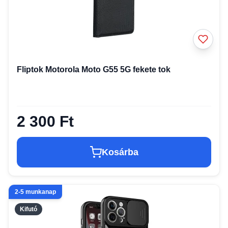
Fliptok Motorola Moto G55 5G fekete tok
2 300 Ft
Kosárba
2-5 munkanap
Kifutó