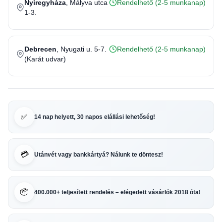
Nyíregyháza
, Mályva utca
Rendelhető (2-5 munkanap)
1-3.
Debrecen
, Nyugati u. 5-7.
Rendelhető (2-5 munkanap)
(Karát udvar)
✅
14 nap helyett, 30 napos elállási lehetőség!
💳
Utánvét vagy bankkártyá? Nálunk te döntesz!
📦
400.000+ teljesített rendelés – elégedett vásárlók 2018 óta!