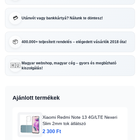
💳
Utánvét vagy bankkártyá? Nálunk te döntesz!
📦
400.000+ teljesített rendelés – elégedett vásárlók 2018 óta!
Magyar webshop, magyar cég – gyors és megbízható
🇭🇺
kiszolgálás!
Ajánlott termékek
Xiaomi Redmi Note 13 4G/LTE Nexeri
Slim 2mm tok átlátszó
2 300 Ft