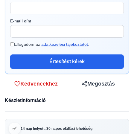
E-mail cím
Elfogadom az
adatkezelési tájékoztatót
.
Értesítést kérek
Kedvencekhez
Megosztás
Készletinformáció
✅
14 nap helyett, 30 napos elállási lehetőség!