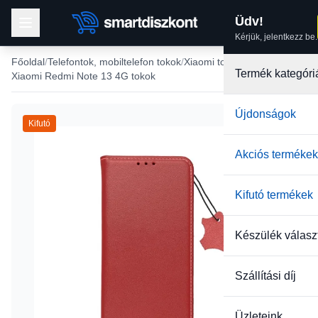
Üdv!
Kérjük, jelentkezz be.
Főoldal
Telefontok, mobiltelefon tokok
Xiaomi tokok
Termék kategóri
Xiaomi Redmi Note 13 4G tokok
Újdonságok
Kifutó
Akciós termékek
Kifutó termékek
Készülék válasz
Szállítási díj
Üzleteink