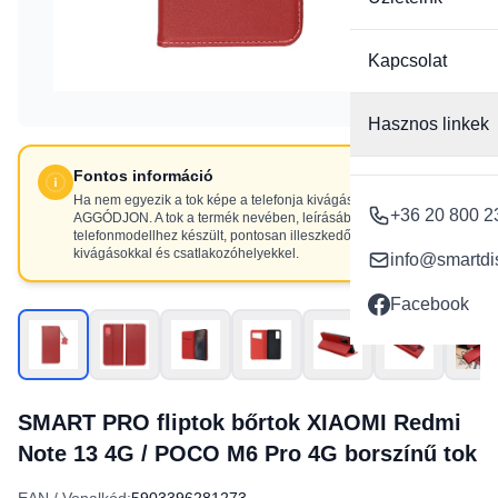
Kapcsolat
Hasznos linkek
Fontos információ
Ha nem egyezik a tok képe a telefonja kivágásaival, NE
+36 20 800 2
AGGÓDJON. A tok a termék nevében, leírásában szereplő
telefonmodellhez készült, pontosan illeszkedő
kivágásokkal és csatlakozóhelyekkel.
info@smartdi
Facebook
SMART PRO fliptok bőrtok XIAOMI Redmi
Note 13 4G / POCO M6 Pro 4G borszínű tok