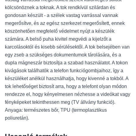
kölcsönöznek a toknak. A tok rendkívül szilárdan és
gondosan készült - a szélek vastag varrással vannak
megerősítve, és az egész szerkezet megerősített, ennek
köszönhetően megfelelő védelmet nyújt a készülék
számára. A belső puha kivitel megvédi a kijelzőt a
karcolásoktól és kisebb sérülésektől. A tok belsejében van
egy zseb a szükséges dokumentumok tárolására, és a
dupla mágneszár biztosítja a szabad használatot. A tokon
kivágások találhatók a telefon funkciógombjaihoz, így a
készüléket anélkül használhatja, hogy kivenné a tokból. A
tok lehetőséget biztosít arra, hogy a telefont olyan módon
rendezze el, hogy kényelmesen nézhesse a videókat vagy
fényképeket tekinthessen meg (TV állvány funkció).
Anyaga: természetes bőr, TPU (termoplasztikus
poliuretán).