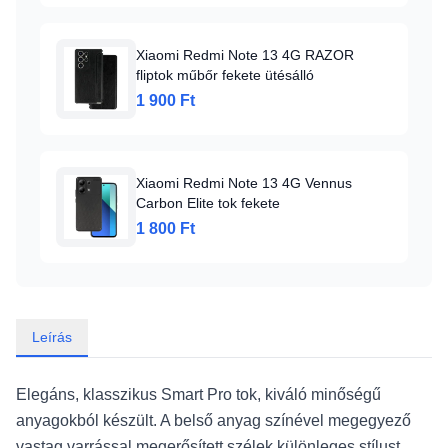
Xiaomi Redmi Note 13 4G RAZOR
fliptok műbőr fekete ütésálló
1 900 Ft
Xiaomi Redmi Note 13 4G Vennus
Carbon Elite tok fekete
1 800 Ft
Leírás
Elegáns, klasszikus Smart Pro tok, kiváló minőségű
anyagokból készült. A belső anyag színével megegyező
vastag varrással megerősített szélek különleges stílust