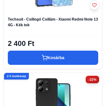
Techsuit - Csillogó Csillám - Xiaomi Redmi Note 13
4G - Kék tok
2 400 Ft
Kosárba
2-5 munkanap
-22%