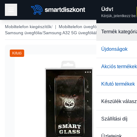
Üdv!
Kérjük, jelentkezz be.
Mobiltelefon kiegészítők
|
Mobiltelefon üvegfólia
Termék kategóri
Samsung üvegfólia
Samsung A32 5G üvegfóliák
Újdonságok
Kifutó
Akciós termékek
Kifutó termékek
Készülék válasz
Szállítási díj
Üzleteink