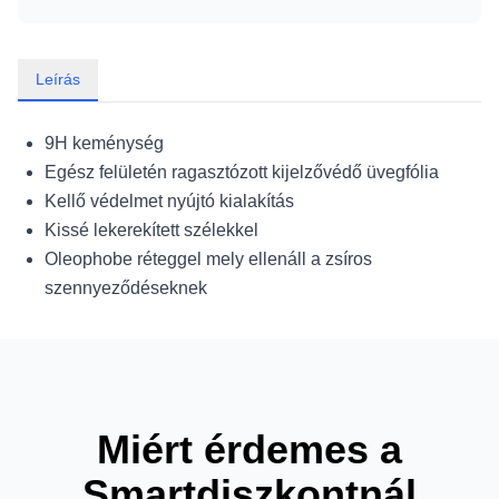
Leírás
9H keménység
Egész felületén ragasztózott kijelzővédő üvegfólia
Kellő védelmet nyújtó kialakítás
Kissé lekerekített szélekkel
Oleophobe réteggel mely ellenáll a zsíros
szennyeződéseknek
Miért érdemes a
Smartdiszkontnál