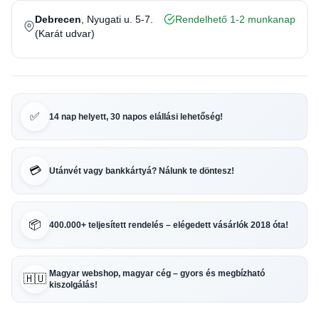
Debrecen
, Nyugati u. 5-7.
Rendelhető 1-2 munkanap
(Karát udvar)
✅
14 nap helyett, 30 napos elállási lehetőség!
💳
Utánvét vagy bankkártyá? Nálunk te döntesz!
📦
400.000+ teljesített rendelés – elégedett vásárlók 2018 óta!
Magyar webshop, magyar cég – gyors és megbízható
🇭🇺
kiszolgálás!