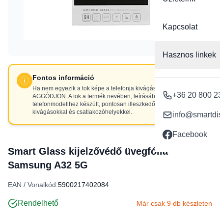
Kapcsolat
Hasznos linkek
Fontos információ
Ha nem egyezik a tok képe a telefonja kivágásaival, NE
+36 20 800 2
AGGÓDJON. A tok a termék nevében, leírásában szereplő
telefonmodellhez készült, pontosan illeszkedő
kivágásokkal és csatlakozóhelyekkel.
info@smartdi
Facebook
Smart Glass kijelzővédő üvegfólia
Samsung A32 5G
EAN / Vonalkód:
5900217402084
Rendelhető
Már csak 9 db készleten