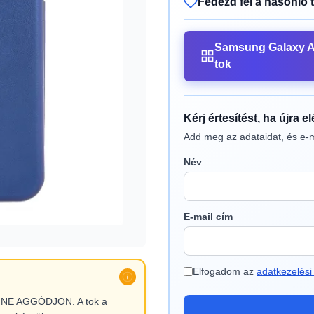
Fedezd fel a hasonló 
Samsung Galaxy 
tok
Kérj értesítést, ha újra e
Add meg az adataidat, és e-m
Név
E-mail cím
Elfogadom az
adatkezelési 
l, NE AGGÓDJON. A tok a