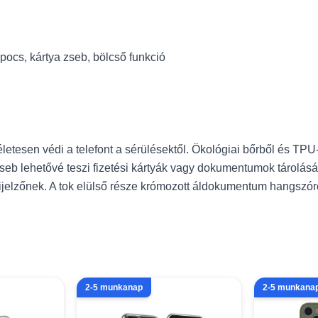
pocs, kártya zseb, bölcső funkció
etesen védi a telefont a sérülésektől. Ökológiai bőrből és TPU-b
seb lehetővé teszi fizetési kártyák vagy dokumentumok tárolását
kijelzőnek. A tok elülső része krómozott áldokumentum hangszór
2-5 munkanap
2-5 munkana