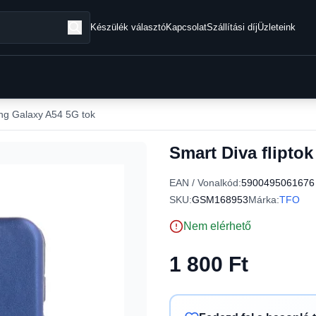
Készülék választó
Kapcsolat
Szállítási díj
Üzleteink
g Galaxy A54 5G tok
Smart Diva flipto
EAN / Vonalkód:
5900495061676
SKU:
GSM168953
Márka:
TFO
Nem elérhető
1 800 Ft