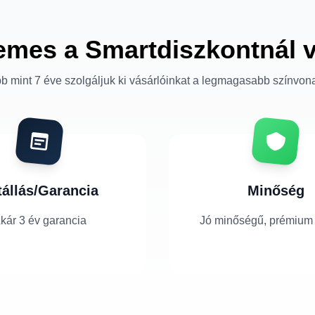
emes a Smartdiszkontnál 
b mint 7 éve szolgáljuk ki vásárlóinkat a legmagasabb színvon
tállás/Garancia
Minőség
kár 3 év garancia
Jó minőségű, prémium