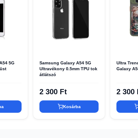
A54 5G
Samsung Galaxy A54 5G
Ultra Tre
züst
Ultravékony 0.5mm TPU tok
Galaxy A5
átlátszó
2 300 Ft
2 300 
ba
Kosárba