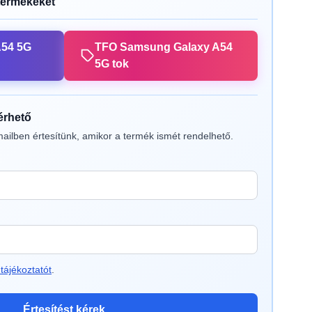
termékeket
A54 5G
TFO Samsung Galaxy A54
5G tok
lérhető
ailben értesítünk, amikor a termék ismét rendelhető.
tájékoztatót
.
Értesítést kérek