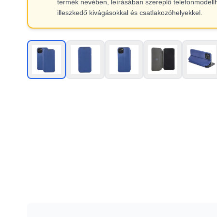
termék nevében, leírásában szereplő telefonmodell
illeszkedő kivágásokkal és csatlakozóhelyekkel.