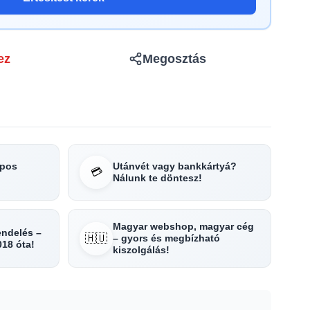
ez
Megosztás
apos
Utánvét vagy bankkártyá?
💳
Nálunk te döntesz!
Magyar webshop, magyar cég
rendelés –
🇭🇺
– gyors és megbízható
018 óta!
kiszolgálás!