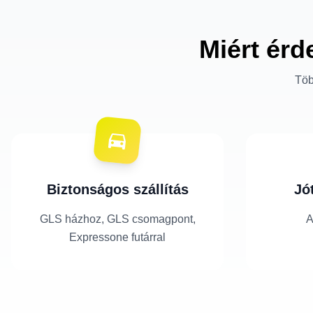
Miért érd
Töb
Biztonságos szállítás
Jó
GLS házhoz, GLS csomagpont,
A
Expressone futárral