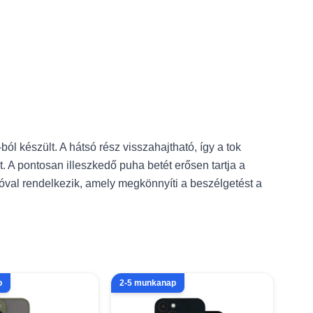
ól készült. A hátsó rész visszahajtható, így a tok
. A pontosan illeszkedő puha betét erősen tartja a
óval rendelkezik, amely megkönnyíti a beszélgetést a
p
2-5 munkanap