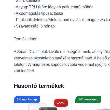
- Szín: sötétkék
- Anyag: TPU (hőre lágyuló poliuretán) műbőr
- A csomagolás típusa: táska
- Funkciók: telefonvédelem, port nyílások, mágneses ka
- Szavatosság: 6 hónap
Termékleírás:
A Smart Diva fliptok kiváló minőségű termék, amely tökél
kényelmes okostelefon tartóként használható. A belső z
telefont. A mágneses kapocs további védelmet nyújt a 
zárt fedéllel.
Hasonló termékek
2-5 munkanap
1-2 munkanap
-22%