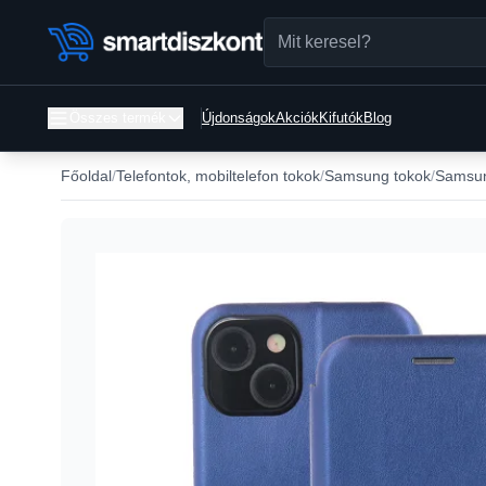
Összes termék
Újdonságok
Akciók
Kifutók
Blog
Főoldal
Telefontok, mobiltelefon tokok
Samsung tokok
Samsun