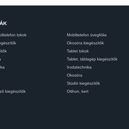
ÁK
iltelefon tokok
Mobiltelefon üvegfólia
egészítők
Okosóra kiegészítők
ítők
Tablet tokok
a
Tablet, táblagép kiegészítők
ika
Irodatechnika
Okosóra
Stúdió kiegészítők
ző kiegészítők
Otthon, kert