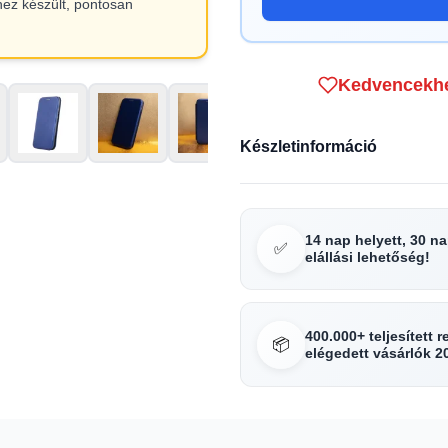
hez készült, pontosan
Kedvencekh
Készletinformáció
14 nap helyett, 30 n
✅
elállási lehetőség!
400.000+ teljesített 
📦
elégedett vásárlók 2