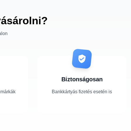
vásárolni?
alon
Biztonságosan
 márkák
Bankkártyás fizetés esetén is