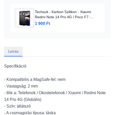
Techsuit - Karbon Szilikon - Xiaomi
Redmi Note 14 Pro 4G / Poco F7 -
Fekete tok
1 900 Ft
Leírás
Specifikáció
- Kompatibilis a MagSafe-fel: nem
- Vastagság: 2 mm
- Illik a: Telefonok / Okostelefonok / Xiaomi / Redmi Note
14 Pro 4G (Globális)
- Szín: átlátszó
- A csomagolás típusa: táska