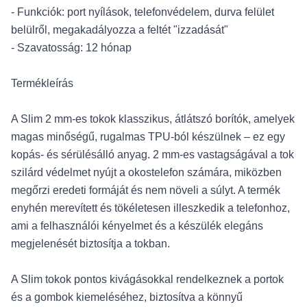
- Funkciók: port nyílások, telefonvédelem, durva felület
belülről, megakadályozza a feltét "izzadását"
- Szavatosság: 12 hónap
Termékleírás
A Slim 2 mm-es tokok klasszikus, átlátszó borítók, amelyek
magas minőségű, rugalmas TPU-ból készülnek – ez egy
kopás- és sérülésálló anyag. 2 mm-es vastagságával a tok
szilárd védelmet nyújt a okostelefon számára, miközben
megőrzi eredeti formáját és nem növeli a súlyt. A termék
enyhén merevített és tökéletesen illeszkedik a telefonhoz,
ami a felhasználói kényelmet és a készülék elegáns
megjelenését biztosítja a tokban.
A Slim tokok pontos kivágásokkal rendelkeznek a portok
és a gombok kiemeléséhez, biztosítva a könnyű