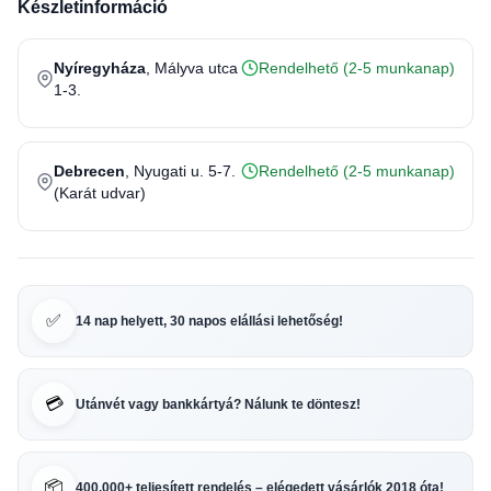
Készletinformáció
Nyíregyháza
, Mályva utca
Rendelhető (2-5 munkanap)
1-3.
Debrecen
, Nyugati u. 5-7.
Rendelhető (2-5 munkanap)
(Karát udvar)
✅
14 nap helyett, 30 napos elállási lehetőség!
💳
Utánvét vagy bankkártyá? Nálunk te döntesz!
📦
400.000+ teljesített rendelés – elégedett vásárlók 2018 óta!