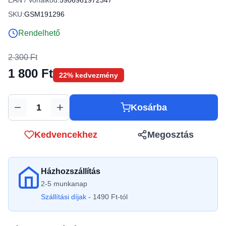
EAN / Vonalkód:
5906961972347
SKU:
GSM191296
Rendelhető
2 300 Ft
1 800 Ft
22% kedvezmény
Kosárba
Mennyiség
Kedvencekhez
Megosztás
Házhozszállítás
2-5 munkanap
Szállítási díjak
- 1490 Ft-tól