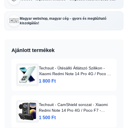
Magyar webshop, magyar cég – gyors és megbízható
🇭🇺
kiszolgálás!
Ajánlott termékek
Techsuit - Ütésálló Átlátszó Szilikon -
Xiaomi Redmi Note 14 Pro 4G / Poco F7
- Átlátszó tok
1 800 Ft
Techsuit - CamShield sorozat - Xiaomi
Redmi Note 14 Pro 4G / Poco F7 -
Fekete tok
1 500 Ft