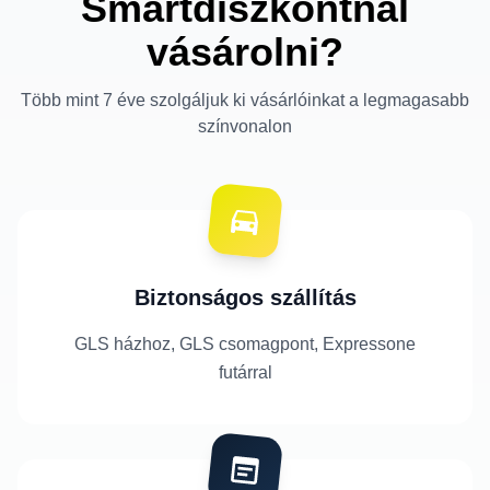
Smartdiszkontnál
vásárolni?
Több mint 7 éve szolgáljuk ki vásárlóinkat a legmagasabb
színvonalon
Biztonságos szállítás
GLS házhoz, GLS csomagpont, Expressone
futárral