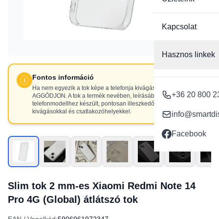
Kapcsolat
Hasznos linkek
Fontos információ
Ha nem egyezik a tok képe a telefonja kivágásaival, NE
+36 20 800 2
AGGÓDJON. A tok a termék nevében, leírásában szereplő
telefonmodellhez készült, pontosan illeszkedő
kivágásokkal és csatlakozóhelyekkel.
info@smartdi
Facebook
Slim tok 2 mm-es Xiaomi Redmi Note 14
Pro 4G (Global) átlátszó tok