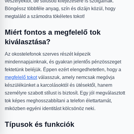
veszélyektől, de stílusod kifejezésére is szolgálnak.
Böngéssz többféle anyag, szín és dizájn közül, hogy
megtaláld a számodra tökéletes tokot!
Miért fontos a megfelelő tok
kiválasztása?
Az okostelefonok szerves részét képezik
mindennapjainknak, és gyakran jelentős pénzösszeget
fektetünk beléjük. Éppen ezért elengedhetetlen, hogy a
megfelelő tokot
válasszuk, amely nemcsak megóvja
készülékünket a karcolásoktól és ütésektől, hanem
személyre szabott stílust is biztosít. Egy jól megválasztott
tok képes meghosszabbítani a telefon élettartamát,
miközben egyéni identitást kölcsönöz neki.
Típusok és funkciók