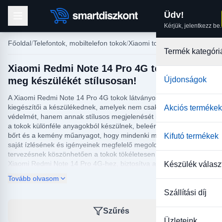
Üdv!
Kérjük, jelentkezz be.
Főoldal
Telefontok, mobiltelefon tokok
Xiaomi tokok
Termék kategóri
Xiaomi Redmi Note 14 Pro 4G tok - Védje
meg készülékét stílusosan!
Újdonságok
A Xiaomi Redmi Note 14 Pro 4G tokok látványos és funkcionális
kiegészítői a készülékednek, amelyek nem csak a telefon
Akciós termékek
védelmét, hanem annak stílusos megjelenését is biztosítják. Ezek
a tokok különféle anyagokból készülnek, beleértve a szilikont, a
bőrt és a kemény műanyagot, hogy mindenki megtalálhassa a
Kifutó termékek
saját ízlésének és igényeinek megfelelő megoldást. A precíz
tervezésnek köszönhetően a tokok tökéletesen illeszkednek a
Xiaomi Redmi Note 14 Pro 4G-hez, biztosítva a könnyű
Készülék válasz
hozzáférést a gombokhoz és a csatlakozókhoz.
Tovább olvasom
Védje meg telefonját a mindennapi használat során előforduló
Szállítási díj
sérülésektől, karcolásoktól és ütődésektől a Xiaomi Redmi Note
14 Pro 4G tok kínálatunk segítségével. Nálunk megtalálhatók az
Szűrés
elegáns, visszafogott dizájnt kedvelők számára készült
Üzleteink