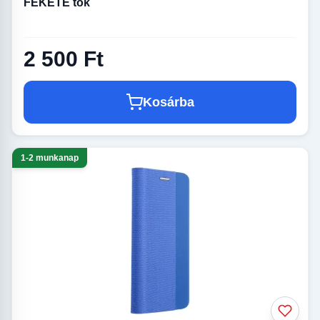
FEKETE tok
2 500 Ft
Kosárba
1-2 munkanap