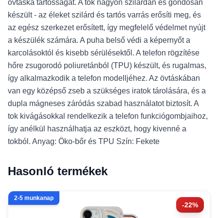
övtáska tartósságát. A tok nagyon szilárdan és gondosan
készült - az éleket szilárd és tartós varrás erősíti meg, és
az egész szerkezet erősített, így megfelelő védelmet nyújt
a készülék számára. A puha belső védi a képernyőt a
karcolásoktól és kisebb sérülésektől. A telefon rögzítése
hőre zsugorodó poliuretánból (TPU) készült, és rugalmas,
így alkalmazkodik a telefon modelljéhez. Az övtáskában
van egy középső zseb a szükséges iratok tárolására, és a
dupla mágneses záródás szabad használatot biztosít. A
tok kivágásokkal rendelkezik a telefon funkciógombjaihoz,
így anélkül használhatja az eszközt, hogy kivenné a
tokból. Anyag: Öko-bőr és TPU Szín: Fekete
Hasonló termékek
2-5 munkanap
-22%