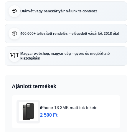
💳
Utánvét vagy bankkártyá? Nálunk te döntesz!
📦
400.000+ teljesített rendelés – elégedett vásárlók 2018 óta!
Magyar webshop, magyar cég – gyors és megbízható
🇭🇺
kiszolgálás!
Ajánlott termékek
iPhone 13 3MK matt tok fekete
2 500 Ft