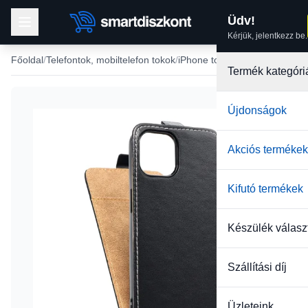
Üdv!
Kérjük, jelentkezz be.
Főoldal
Telefontok, mobiltelefon tokok
iPhone tokok
iPhone 13 tok
Termék kategóri
Újdonságok
Akciós termékek
Kifutó termékek
Készülék válasz
Szállítási díj
Üzleteink