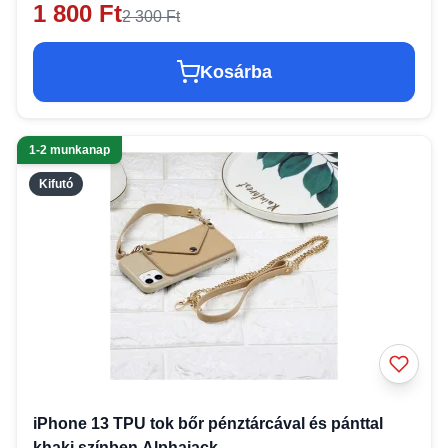
1 800 Ft
2 300 Ft
Kosárba
1-2 munkanap
Kifutó
iPhone 13 TPU tok bőr pénztárcával és pánttal
khaki színben Alphajack