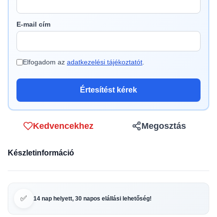
E-mail cím
Elfogadom az
adatkezelési tájékoztatót
.
Értesítést kérek
Kedvencekhez
Megosztás
Készletinformáció
✅
14 nap helyett, 30 napos elállási lehetőség!