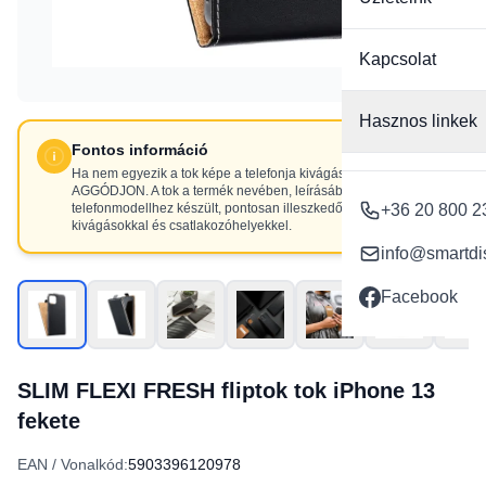
Kapcsolat
Hasznos linkek
Fontos információ
Ha nem egyezik a tok képe a telefonja kivágásaival, NE
AGGÓDJON. A tok a termék nevében, leírásában szereplő
telefonmodellhez készült, pontosan illeszkedő
+36 20 800 2
kivágásokkal és csatlakozóhelyekkel.
info@smartdi
Facebook
SLIM FLEXI FRESH fliptok tok iPhone 13
fekete
EAN / Vonalkód:
5903396120978