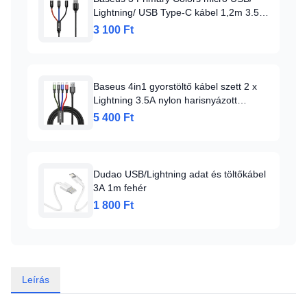
Lightning/ USB Type-C kábel 1,2m 3.5A
fekete
3 100 Ft
Baseus 4in1 gyorstöltő kábel szett 2 x
Lightning 3.5A nylon harisnyázott
piros/kék/zöld/fekete
5 400 Ft
Dudao USB/Lightning adat és töltőkábel
3A 1m fehér
1 800 Ft
Leírás