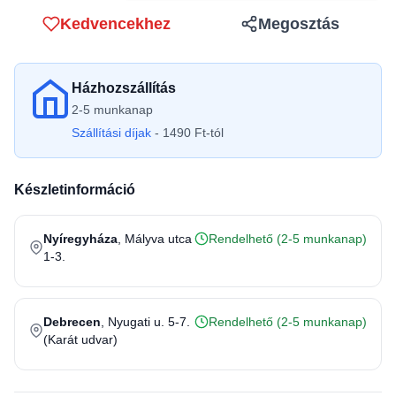
Kedvencekhez
Megosztás
Házhozszállítás
2-5 munkanap
Szállítási díjak
- 1490 Ft-tól
Készletinformáció
Nyíregyháza
, Mályva utca
Rendelhető (2-5 munkanap)
1-3.
Debrecen
, Nyugati u. 5-7.
Rendelhető (2-5 munkanap)
(Karát udvar)