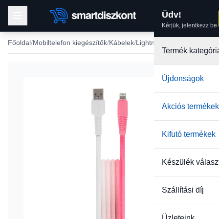
Üdv!
Kérjük, jelentkezz be.
Főoldal
Mobiltelefon kiegészítők
Kábelek
Lightning USB kábel
Termék kategóri
Újdonságok
-33%
Akciós termékek
Kifutó termékek
Készülék válasz
Szállítási díj
Üzleteink