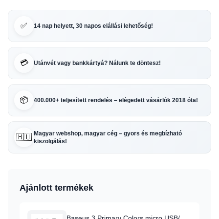
✅
14 nap helyett, 30 napos elállási lehetőség!
💳
Utánvét vagy bankkártyá? Nálunk te döntesz!
📦
400.000+ teljesített rendelés – elégedett vásárlók 2018 óta!
Magyar webshop, magyar cég – gyors és megbízható
🇭🇺
kiszolgálás!
Ajánlott termékek
Baseus 3 Primary Colors micro USB/