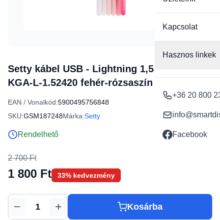
Kapcsolat
Hasznos linkek
Setty kábel USB - Lightning 1,5 m 2,4A
KGA-L-1.52420 fehér-rózsaszín gradiens
+36 20 800 2
EAN / Vonalkód:
5900495756848
info@smartdi
SKU:
GSM187248
Márka:
Setty
Rendelhető
Facebook
2 700 Ft
1 800 Ft
33% kedvezmény
Kosárba
Mennyiség