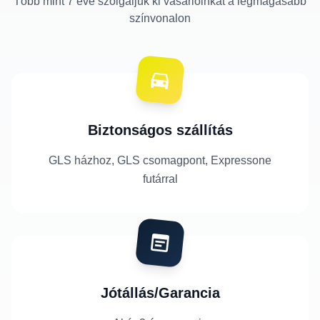
Több mint 7 éve szolgáljuk ki vásárlóinkat a legmagasabb
színvonalon
Biztonságos szállítás
GLS házhoz, GLS csomagpont, Expressone
futárral
Jótállás/Garancia