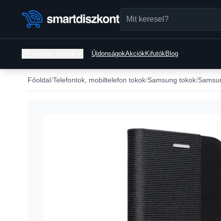
Összes termék
Újdonságok
Akciók
Kifutók
Blog
Főoldal
Telefontok, mobiltelefon tokok
Samsung tokok
Samsun