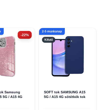
p
2-5 munkanap
-22%
Kifutó
tok Samsung
SOFT tok SAMSUNG A15
5 5G / A15 4G
5G / A15 4G sötétkék tok