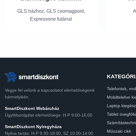
GLS házhoz, GLS csomagpont,
A
Expressone futárral
KATEGÓRI
Telefontok, mob
Vegye fel velünk a kapcsolatot elérhetőségeink
bármelyikén.
Mobiltelefon ki
Laptop kiegész
SmartDiszkont Webáruház
Tablet üvegfóli
Ügyfélszolgálat elérhetősége: H-P 9:00-16:00
Számítástechn
SmartDiszkont Nyíregyháza
Műszaki cikk
Nyitva tartás: H-P 9:30-18:00, SZ 10:00-14:00