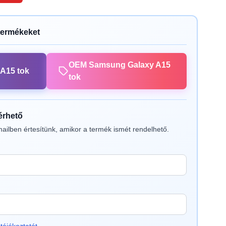
termékeket
OEM Samsung Galaxy A15
A15 tok
tok
lérhető
ailben értesítünk, amikor a termék ismét rendelhető.