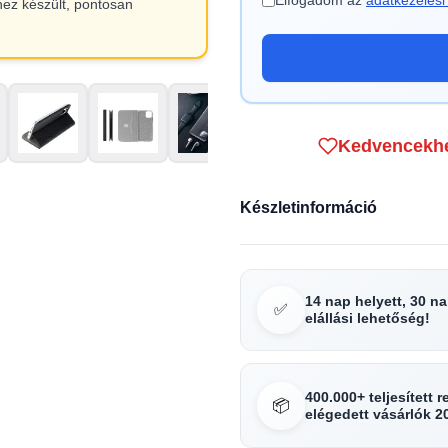
Elfogadom az
adatkezelési 
hez készült, pontosan
Kedvencekh
Készletinformáció
14 nap helyett, 30 n
✅
elállási lehetőség!
400.000+ teljesített 
📦
elégedett vásárlók 2