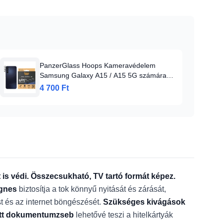
PanzerGlass Hoops Kameravédelem
Samsung Galaxy A15 / A15 5G számára -
fekete kerettel, üvegfólia
4 700 Ft
 is védi. Összecsukható, TV tartó formát képez.
gnes
biztosítja a tok könnyű nyitását és zárását,
t és az internet böngészését.
Szükséges kivágások
ett dokumentumzseb
lehetővé teszi a hitelkártyák