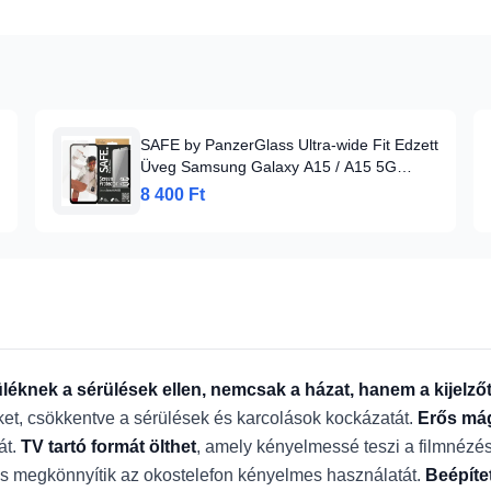
SAFE by PanzerGlass Ultra-wide Fit Edzett
Üveg Samsung Galaxy A15 / A15 5G
üvegfólia
8 400 Ft
üléknek a sérülések ellen, nemcsak a házat, hanem a kijelzőt
éket, csökkentve a sérülések és karcolások kockázatát.
Erős má
át.
TV tartó formát ölthet
, amely kényelmessé teszi a filmnézés
 és megkönnyítik az okostelefon kényelmes használatát.
Beépít