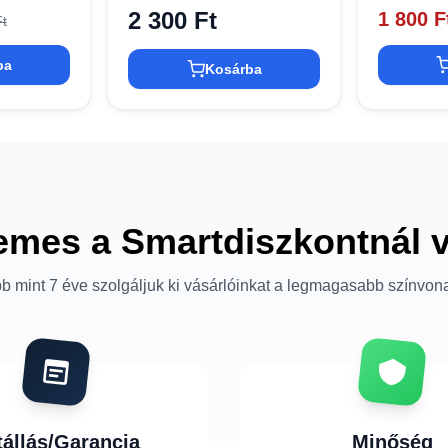
2 300 Ft
1 800 F
t
ba
Kosárba
emes a Smartdiszkontnál 
b mint 7 éve szolgáljuk ki vásárlóinkat a legmagasabb színvon
tállás/Garancia
Minőség