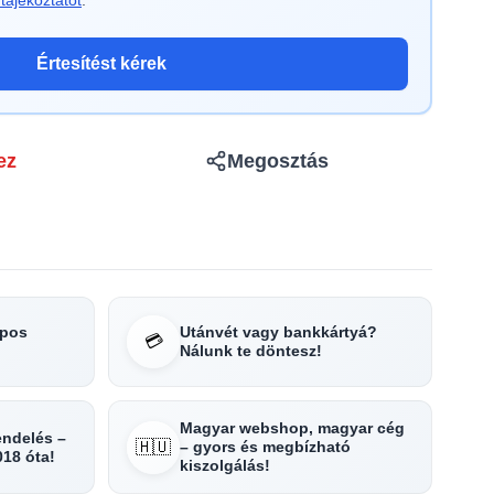
tájékoztatót
.
Értesítést kérek
ez
Megosztás
apos
Utánvét vagy bankkártyá?
💳
Nálunk te döntesz!
Magyar webshop, magyar cég
rendelés –
🇭🇺
– gyors és megbízható
018 óta!
kiszolgálás!