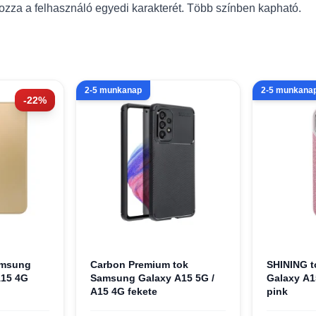
zza a felhasználó egyedi karakterét. Több színben kapható.
2-5 munkanap
2-5 munkana
-22%
amsung
Carbon Premium tok
SHINING 
A15 4G
Samsung Galaxy A15 5G /
Galaxy A1
A15 4G fekete
pink