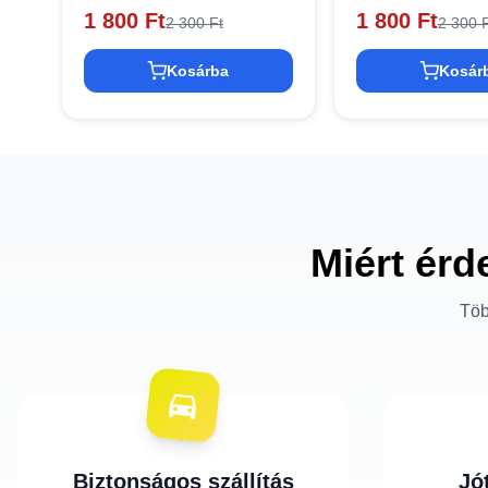
1 800 Ft
1 800 Ft
2 300 Ft
2 300 F
Kosárba
Kosár
Miért érd
Töb
Biztonságos szállítás
Jó