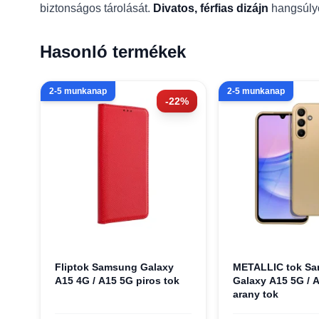
biztonságos tárolását.
Divatos, férfias dizájn
hangsúlyo
Hasonló termékek
2-5 munkanap
2-5 munkanap
-22%
Fliptok Samsung Galaxy
METALLIC tok S
A15 4G / A15 5G piros tok
Galaxy A15 5G / 
arany tok