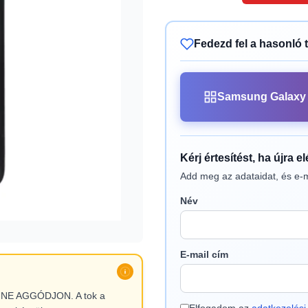
Fedezd fel a hasonló 
Samsung Galaxy 
Kérj értesítést, ha újra e
Add meg az adataidat, és e-m
Név
E-mail cím
l, NE AGGÓDJON. A tok a