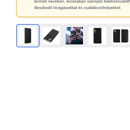
termék nevében, leírásában szereplő telefonmodell
illeszkedő kivágásokkal és csatlakozóhelyekkel.