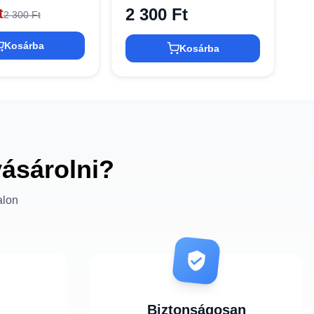
2 300 Ft
t
2 300 Ft
Kosárba
Kosárba
vásárolni?
alon
Biztonságosan