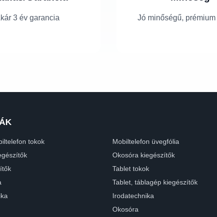
kár 3 év garancia
Jó minőségű, prémium
ÁK
iltelefon tokok
Mobiltelefon üvegfólia
egészítők
Okosóra kiegészítők
ítők
Tablet tokok
a
Tablet, táblagép kiegészítők
ika
Irodatechnika
Okosóra