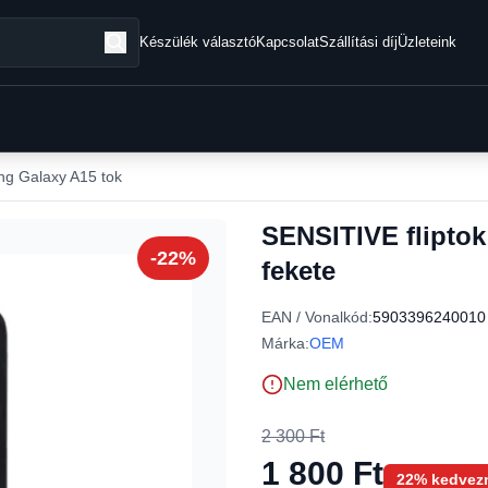
Készülék választó
Kapcsolat
Szállítási díj
Üzleteink
g Galaxy A15 tok
SENSITIVE flipto
-22%
fekete
EAN / Vonalkód:
5903396240010
Márka:
OEM
Nem elérhető
2 300 Ft
1 800 Ft
22% kedvez