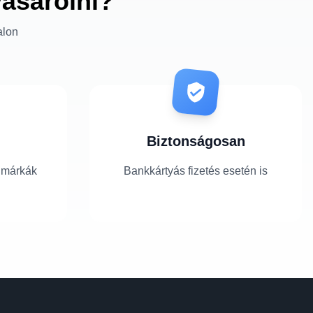
vásárolni?
alon
Biztonságosan
 márkák
Bankkártyás fizetés esetén is