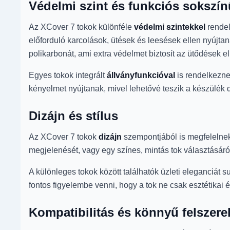
Védelmi szint és funkciós sokszí
Az XCover 7 tokok különféle
védelmi szintekkel
rendel
előforduló karcolások, ütések és leesések ellen nyújta
polikarbonát, ami extra védelmet biztosít az ütődések el
Egyes tokok integrált
állványfunkcióval
is rendelkezne
kényelmet nyújtanak, mivel lehetővé teszik a készülék 
Dizájn és stílus
Az XCover 7 tokok
dizájn
szempontjából is megfelelnek
megjelenését, vagy egy színes, mintás tok választásáról
A különleges tokok között találhatók üzleti eleganciát 
fontos figyelembe venni, hogy a tok ne csak esztétikai
Kompatibilitás és könnyű felszere