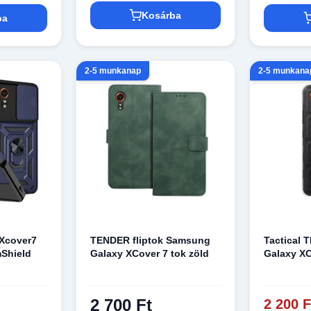
Kosárba
ba
2-5 munkanap
2-5 munkana
Xcover7
TENDER fliptok Samsung
Tactical 
mShield
Galaxy XCover 7 tok zöld
Galaxy XC
2 700 Ft
2 200 F