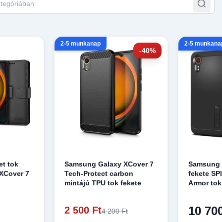
2-5 munkanap
2-5 munkana
-40%
et tok
Samsung Galaxy XCover 7
Samsung 
XCover 7
Tech-Protect carbon
fekete S
mintájú TPU tok fekete
Armor tok
10 70
2 500 Ft
4 200 Ft