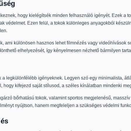
nűség
keznek, hogy kielégítsék minden felhasználó igényét. Ezek a to
nak védelmet. Ezen felül, a tokok különleges anyagokból készü
len.
k, ami különösen hasznos lehet filmnézés vagy videóhívások so
dönthető elhelyezését, így kényelmesen nézhető bármilyen tart
 a legkülönfélébb igényeknek. Legyen szó egy minimalista, átlá
, hogy kifejezd saját stílusod, a széles kínálatban mindenki m
sugárzó bőrhatású tokok, valamint sportos megjelenésű, masszív 
 élményt nyújtson, hanem megfeleljen a szükséges védelmi funkc
lés