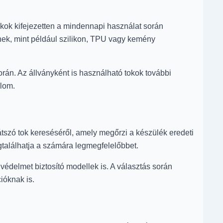
kok kifejezetten a mindennapi használat során
lnek, mint például szilikon, TPU vagy kemény
rán. Az állványként is használható tokok további
alom.
tszó tok kereséséről, amely megőrzi a készülék eredeti
egtalálhatja a számára legmegfelelőbbet.
védelmet biztosító modellek is. A választás során
ióknak is.