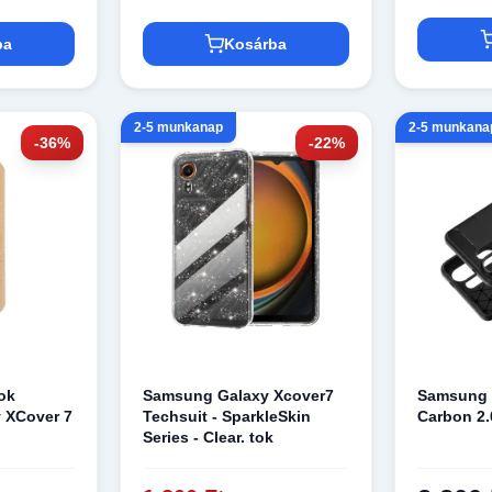
ba
Kosárba
2-5 munkanap
2-5 munkana
-36%
-22%
ok
Samsung Galaxy Xcover7
Samsung 
 XCover 7
Techsuit - SparkleSkin
Carbon 2.
Series - Clear. tok