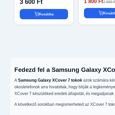
3 600 Ft
1 800 Ft
2 800 
Kosár
Kosárba
Fedezd fel a Samsung Galaxy XCov
A
Samsung Galaxy XCover 7 tokok
azok számára kész
okostelefonok arra hivatottak, hogy bírják a legkemény
XCover 7 készüléked eredeti állapotát, és megadjanak n
A következő sorokban megismerheted az XCover 7 tokok k