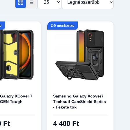
p
2-5 munkanap
Galaxy XCover 7
Samsung Galaxy Xcover7
PIGEN Tough
Techsuit CamShield Series
- Fekete tok
0 Ft
4 400 Ft