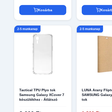
Kosárba
Kosár
2-5 munkanap
2-5 munkanap
Tactical TPU Plyo tok
LUNA Arany Flipt
Samsung Galaxy XCover 7
SAMSUNG Galaxy
készülékhez - Átlátszó
tok