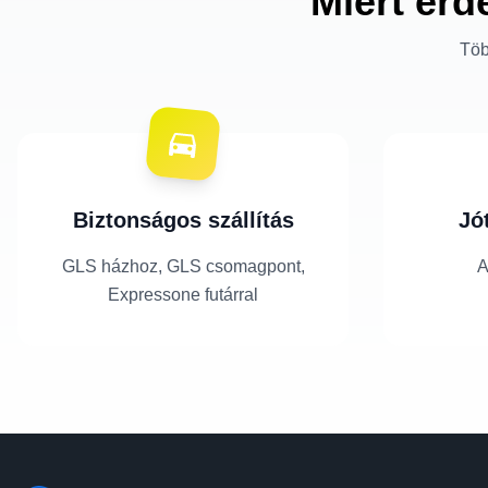
Miért érd
Töb
Biztonságos szállítás
Jó
GLS házhoz, GLS csomagpont,
A
Expressone futárral