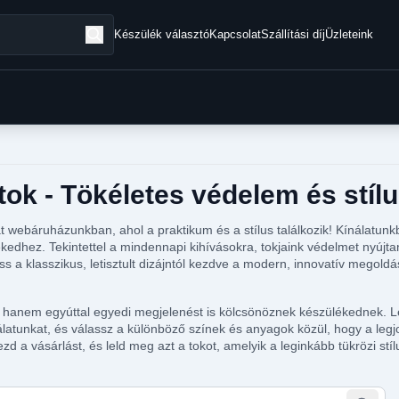
Készülék választó
Kapcsolat
Szállítási díj
Üzleteink
ok - Tökéletes védelem és stíl
 webáruházunkban, ahol a praktikum és a stílus találkozik! Kínálatu
dhez. Tekintettel a mindennapi kihívásokra, tokjaink védelmet nyújtan
 a klasszikus, letisztult dizájntól kezdve a modern, innovatív megol
nem egyúttal egyedi megjelenést is kölcsönöznek készülékednek. Leg
latunkat, és válassz a különböző színek és anyagok közül, hogy a legjob
 a vásárlást, és leld meg azt a tokot, amelyik a leginkább tükrözi stíl
tegóriában