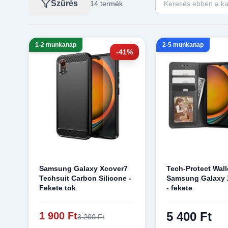
Szűrés
14 termék
1-2 munkanap
2-5 munkanap
-41%
Samsung Galaxy Xcover7
Tech-Protect Wall
Techsuit Carbon Silicone -
Samsung Galaxy 
Fekete tok
- fekete
5 400 Ft
1 900 Ft
3 200 Ft