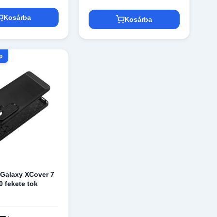
Kosárba
Kosárba
p
Galaxy XCover 7
0 fekete tok