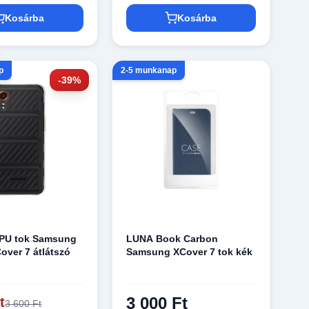
Kosárba
Kosárba
p
2-5 munkanap
-39%
TPU tok Samsung
LUNA Book Carbon
over 7 átlátszó
Samsung XCover 7 tok kék
3 000 Ft
t
3 600 Ft