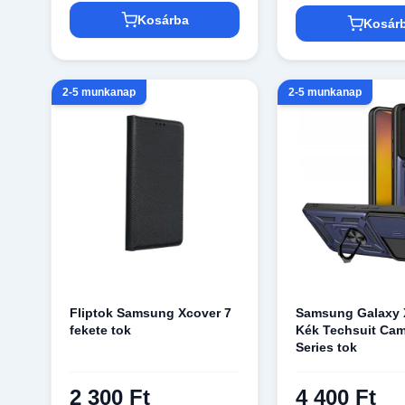
Kosárba
Kosár
2-5 munkanap
2-5 munkanap
Fliptok Samsung Xcover 7
Samsung Galaxy 
fekete tok
Kék Techsuit Ca
Series tok
2 300 Ft
4 400 Ft