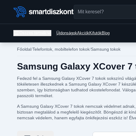
Összes termék
Újdonságok
Akciók
Kifutók
Blog
Főoldal
Telefontok, mobiltelefon tokok
Samsung tokok
Samsung Galaxy XCover 7 t
Fedezd fel a Samsung Galaxy XCover 7 tokok sokszínű világát
tökéletesen illeszkednek a Samsung Galaxy XCover 7 készüléke
szemben, így biztonságban tudhatod okostelefonodat. Válogass
passzoló terméket.
A Samsung Galaxy XCover 7 tokok nemcsak védelmet adnak, ha
biztosan megtalálod a megfelelő kiegészítőt. Böngészd át kíná
nemcsak védelem, hanem egyfajta önkifejezési eszköz is! Élvezd
Keresés ebben a ka