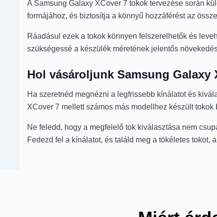
A Samsung Galaxy XCover 7 tokok tervezése során külö
formájához, és biztosítja a könnyű hozzáférést az össz
Ráadásul ezek a tokok könnyen felszerelhetők és levehet
szükségessé a készülék méretének jelentős növekedés
Hol vásároljunk Samsung Galaxy 
Ha szeretnéd megnézni a legfrissebb kínálatot és kivál
XCover 7 mellett számos más modellhez készült tokok b
Ne feledd, hogy a megfelelő tok kiválasztása nem csup
Fedezd fel a kínálatot, és találd meg a tökéletes tokot