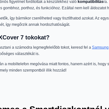
nös figyelmet fordítottak a készülékhez való
kompatibilitás
ra.
es gombhoz, porthoz, és funkcióhoz. Ezáltal nem kell áldozato
ők, így bármikor cserélheted vagy tisztíthatod azokat. Az egysz
ét, így megőrzik annak hordozhatóságát.
XCover 7 tokokat?
asztani a számodra legmegfelelőbb tokot, keresd fel a
Samsung
őséges választékát is.
án a mobiltelefon megóvása miatt fontos, hanem azért is, hogy 
, amely minden szempontból illik hozzád!