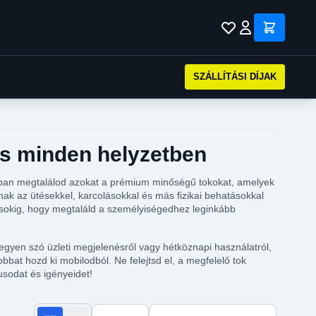
SZÁLLÍTÁSI DÍJAK
us minden helyzetben
nkban megtalálod azokat a prémium minőségű tokokat, amelyek
ak az ütésekkel, karcolásokkal és más fizikai behatásokkal
dásokig, hogy megtaláld a személyiségedhez leginkább
yen szó üzleti megjelenésről vagy hétköznapi használatról,
bat hozd ki mobilodból. Ne felejtsd el, a megfelelő tok
usodat és igényeidet!
Termékek száma oldalanként
Rendezés