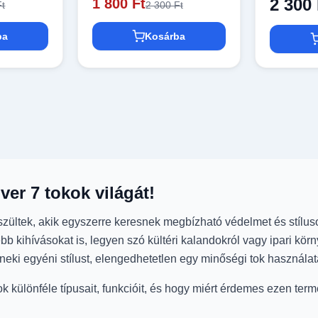
2 300 
1 800 Ft
Ft
2 300 Ft
ba
Kosárba
er 7 tokok világát!
ültek, akik egyszerre keresnek megbízható védelmet és stílu
ebb kihívásokat is, legyen szó kültéri kalandokról vagy ipari k
eki egyéni stílust, elengedhetetlen egy minőségi tok használat
ülönféle típusait, funkcióit, és hogy miért érdemes ezen term