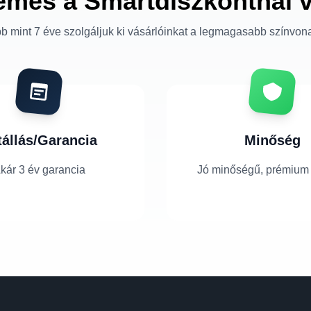
emes a Smartdiszkontnál 
b mint 7 éve szolgáljuk ki vásárlóinkat a legmagasabb színvon
tállás/Garancia
Minőség
kár 3 év garancia
Jó minőségű, prémium