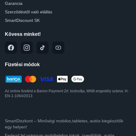
Garancia
Szerződéstől való elállás
SmartDiscount SK
Kövess minket!
Fizetési módok
Az online fizetést a Barion Payment Zrt. biztosítja, MNB engedély száma: H-
EN-1-1064/2013
SmartDiszkont – Minőségi mobilos,tabletes, autós kiegészítők
egy helyen!
Fedezd fel prémium mobiltelefon tokok, üvegfóliák, autós