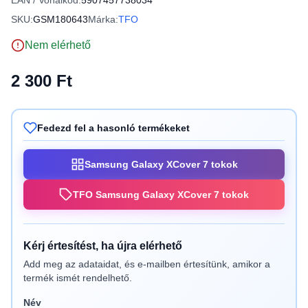
EAN / Vonalkód:
5907457738034
SKU:
GSM180643
Márka:
TFO
Nem elérhető
2 300 Ft
Fedezd fel a hasonló termékeket
Samsung Galaxy XCover 7 tokok
TFO Samsung Galaxy XCover 7 tokok
Kérj értesítést, ha újra elérhető
Add meg az adataidat, és e-mailben értesítünk, amikor a
termék ismét rendelhető.
Név