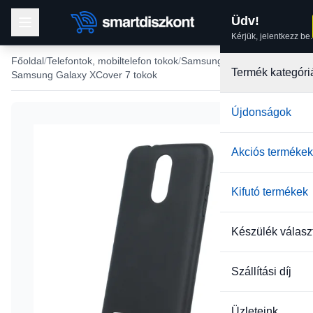
Üdv!
Kérjük, jelentkezz be.
Főoldal
Telefontok, mobiltelefon tokok
Samsung tokok
Termék kategóri
Samsung Galaxy XCover 7 tokok
Újdonságok
Akciós termékek
Kifutó termékek
Készülék válasz
Szállítási díj
Üzleteink