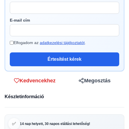
E-mail cím
Elfogadom az
adatkezelési tájékoztatót
.
Értesítést kérek
Kedvencekhez
Megosztás
Készletinformáció
✅
14 nap helyett, 30 napos elállási lehetőség!