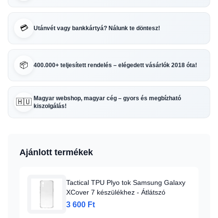
💳
Utánvét vagy bankkártyá? Nálunk te döntesz!
📦
400.000+ teljesített rendelés – elégedett vásárlók 2018 óta!
Magyar webshop, magyar cég – gyors és megbízható
🇭🇺
kiszolgálás!
Ajánlott termékek
Tactical TPU Plyo tok Samsung Galaxy
XCover 7 készülékhez - Átlátszó
3 600 Ft