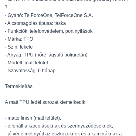
7
- Gyártó: TelForceOne, TelForceOne S.A.
- A csomagolás típusa: táska
- Funkciók: telefonvédelem, port nyílások
- Márka: TFO
- Szín: fekete
- Anyag: TPU (hőre lágyuló poliuretán)
- Modell: matt felület
- Szavatosság: 6 hónap
Termékleírás
A matt TPU fedél sorozat kiemelkedik:
- matte finish (matt felület),
- ellenáll a karcolásoknak és szennyeződéseknek,
- jó védelmet nyújt az eszközöknek és a kameráknak a