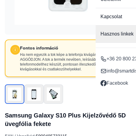
Kapcsolat
Hasznos linkek
Fontos információ
Ha nem egyezik a tok képe a telefonja kivágásaival, NE
+36 20 800 2
AGGÓDJON. A tok a termék nevében, leírásában szereplő
telefonmodellhez készült, pontosan illeszkedő
kivágásokkal és csatlakozóhelyekkel.
info@smartdi
Facebook
Samsung Galaxy S10 Plus Kijelzővédő 5D
üvegfólia fekete