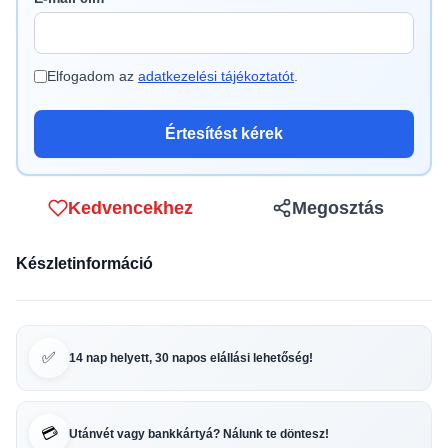
Elfogadom az
adatkezelési tájékoztatót
.
Értesítést kérek
Kedvencekhez
Megosztás
Készletinformáció
✅
14 nap helyett, 30 napos elállási lehetőség!
💳
Utánvét vagy bankkártyá? Nálunk te döntesz!