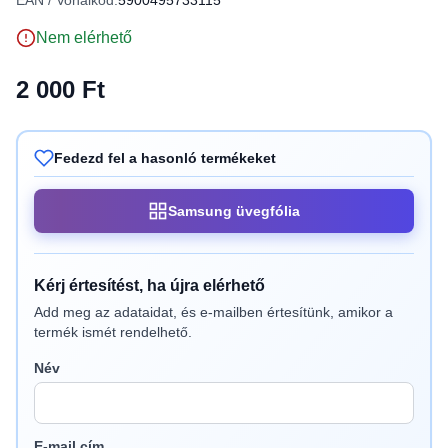
EAN / Vonalkód:
5900495733115
Nem elérhető
2 000 Ft
Fedezd fel a hasonló termékeket
Samsung üvegfólia
Kérj értesítést, ha újra elérhető
Add meg az adataidat, és e-mailben értesítünk, amikor a
termék ismét rendelhető.
Név
E-mail cím