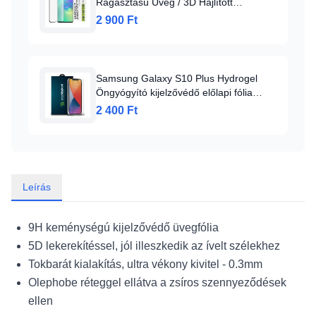
Ragasztású Üveg / 3D Hajlított
Képernyő - Samsung Galaxy S10 Plus -
2 900 Ft
Fekete üvegfólia
Samsung Galaxy S10 Plus Hydrogel
Öngyógyító kijelzővédő előlapi fólia
SMD
2 400 Ft
Leírás
9H keménységú kijelzővédő üvegfólia
5D lekerekítéssel, jól illeszkedik az ívelt szélekhez
Tokbarát kialakítás, ultra vékony kivitel - 0.3mm
Olephobe réteggel ellátva a zsíros szennyeződések
ellen