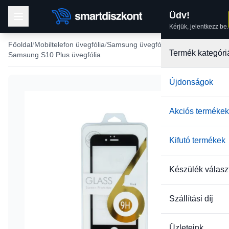
Üdv!
Kérjük, jelentkezz be.
Főoldal
Mobiltelefon üvegfólia
Samsung üvegfólia
Termék kategóri
Samsung S10 Plus üvegfólia
Újdonságok
Akciós termékek
Kifutó termékek
Készülék válasz
Szállítási díj
Üzleteink