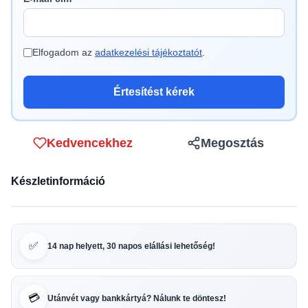
Elfogadom az
adatkezelési tájékoztatót
.
Értesítést kérek
Kedvencekhez
Megosztás
Készletinformáció
✅
14 nap helyett, 30 napos elállási lehetőség!
💳
Utánvét vagy bankkártyá? Nálunk te döntesz!