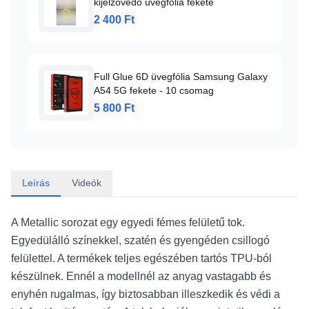
kijelzővédő üvegfólia fekete
2 400 Ft
Full Glue 6D üvegfólia Samsung Galaxy
A54 5G fekete - 10 csomag
5 800 Ft
Leírás
Videók
A Metallic sorozat egy egyedi fémes felületű tok.
Egyedülálló színekkel, szatén és gyengéden csillogó
felülettel. A termékek teljes egészében tartós TPU-ból
készülnek. Ennél a modellnél az anyag vastagabb és
enyhén rugalmas, így biztosabban illeszkedik és védi a