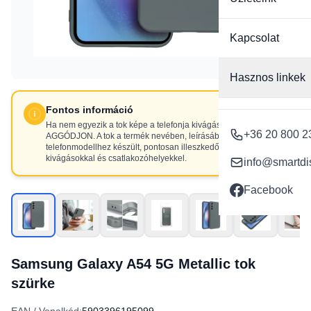
Kapcsolat
Hasznos linkek
Fontos információ
Ha nem egyezik a tok képe a telefonja kivágásaival, NE
+36 20 800 2
AGGÓDJON. A tok a termék nevében, leírásában szereplő
telefonmodellhez készült, pontosan illeszkedő
kivágásokkal és csatlakozóhelyekkel.
info@smartdi
Facebook
Samsung Galaxy A54 5G Metallic tok
szürke