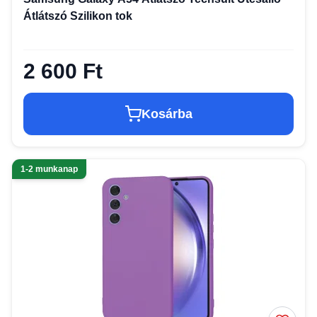
Átlátszó Szilikon tok
2 600 Ft
Kosárba
1-2 munkanap