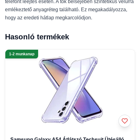
telefont leejtés esetén. A tok belsejében szintetikus velúrra
emlékeztető anyagréteg található. Ez megakadályozza,
hogy az eredeti hátlap megkarcolódjon.
Hasonló termékek
1-2 munkanap
Samsung Galaxy A54 Átlátszó Techsuit Ütésálló