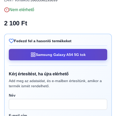
EAN / Vonalkód:
5903396195099
Nem elérhető
2 100 Ft
Fedezd fel a hasonló termékeket
Samsung Galaxy A54 5G tok
Kérj értesítést, ha újra elérhető
Add meg az adataidat, és e-mailben értesítünk, amikor a
termék ismét rendelhető.
Név
E-mail cím