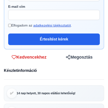
E-mail cím
Elfogadom az
adatkezelési tájékoztatót
.
Értesítést kérek
Kedvencekhez
Megosztás
Készletinformáció
✅
14 nap helyett, 30 napos elállási lehetőség!