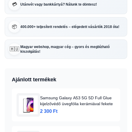
💳
Utánvét vagy bankkártyá? Nálunk te döntesz!
📦
400.000+ teljesített rendelés – elégedett vásárlók 2018 óta!
Magyar webshop, magyar cég – gyors és megbízható
🇭🇺
kiszolgálás!
Ajánlott termékek
Samsung Galaxy A53 5G 5D Full Glue
kijelzővédő üvegfólia kerámiával fekete
2 300 Ft