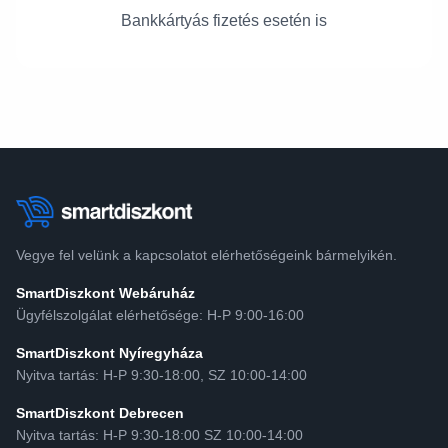
Bankkártyás fizetés esetén is
Vegye fel velünk a kapcsolatot elérhetőségeink bármelyikén.
SmartDiszkont Webáruház
Ügyfélszolgálat elérhetősége: H-P 9:00-16:00
SmartDiszkont Nyíregyháza
Nyitva tartás: H-P 9:30-18:00, SZ 10:00-14:00
SmartDiszkont Debrecen
Nyitva tartás: H-P 9:30-18:00 SZ 10:00-14:00