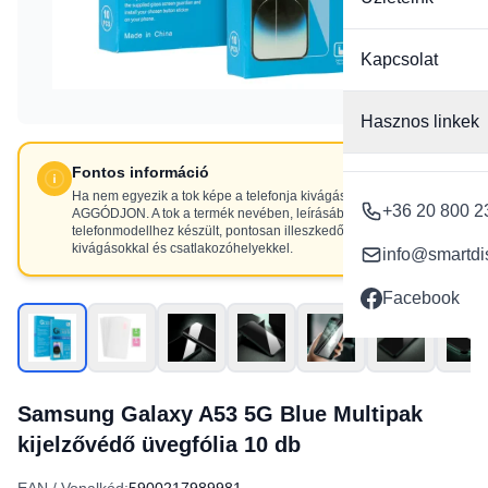
Kapcsolat
Hasznos linkek
Fontos információ
Ha nem egyezik a tok képe a telefonja kivágásaival, NE
+36 20 800 2
AGGÓDJON. A tok a termék nevében, leírásában szereplő
telefonmodellhez készült, pontosan illeszkedő
kivágásokkal és csatlakozóhelyekkel.
info@smartdi
Facebook
Samsung Galaxy A53 5G Blue Multipak
kijelzővédő üvegfólia 10 db