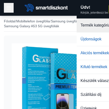
Üdv!
Kérjük, jelentkezz be.
Főoldal
Mobiltelefon üvegfólia
Samsung üvegfólia
Termék kategóri
Samsung Galaxy A53 5G üvegfóliák
Újdonságok
-40%
Akciós termékek
Kifutó termékek
Készülék válasz
Szállítási díj
Üzleteink