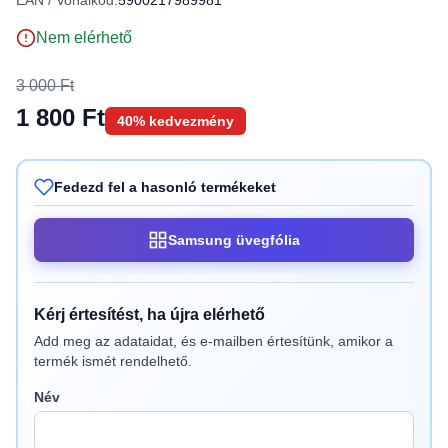
EAN / Vonalkód:
5900217989981
Nem elérhető
3 000 Ft
1 800 Ft
40% kedvezmény
Fedezd fel a hasonló termékeket
Samsung üvegfólia
Kérj értesítést, ha újra elérhető
Add meg az adataidat, és e-mailben értesítünk, amikor a
termék ismét rendelhető.
Név