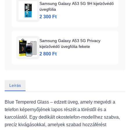
Samsung Galaxy A53 5G 9H kijelzővédő
üvegfólia
2 300 Ft
Samsung Galaxy A53 5G Privacy
kijelzővédő üvegfólia fekete
2 800 Ft
Leírás
Blue Tempered Glass – edzett üveg, amely megvédi a
telefon képernyőjének lapos részét a töréstől és a
karcolástól. Egy dedikált okostelefon-modellhez szabva,
precíz kivágásokkal, amelyek szabad hozzáférést