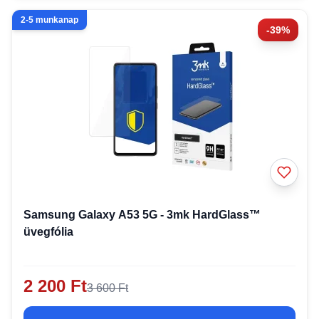
2-5 munkanap
-39%
Samsung Galaxy A53 5G - 3mk HardGlass™
üvegfólia
2 200 Ft
3 600 Ft