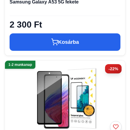
Samsung Galaxy A53 5G fekete
2 300 Ft
Kosárba
1-2 munkanap
-22%