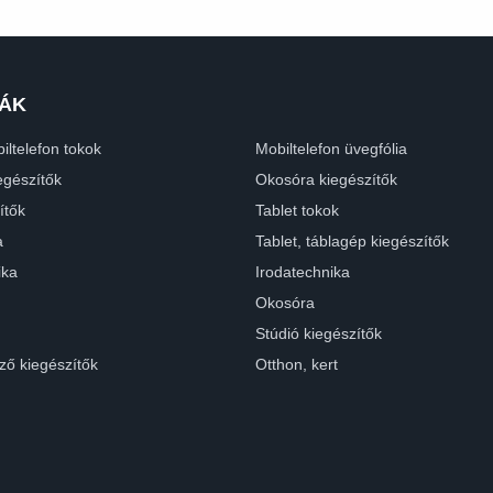
ÁK
iltelefon tokok
Mobiltelefon üvegfólia
egészítők
Okosóra kiegészítők
ítők
Tablet tokok
a
Tablet, táblagép kiegészítők
ika
Irodatechnika
Okosóra
Stúdió kiegészítők
ző kiegészítők
Otthon, kert