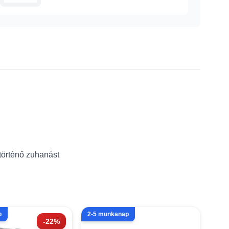
történő zuhanást
p
2-5 munkanap
-22%