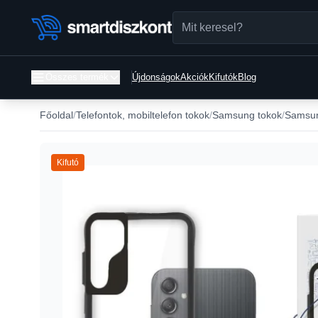
Összes termék
Újdonságok
Akciók
Kifutók
Blog
Főoldal
Telefontok, mobiltelefon tokok
Samsung tokok
Samsun
Kifutó