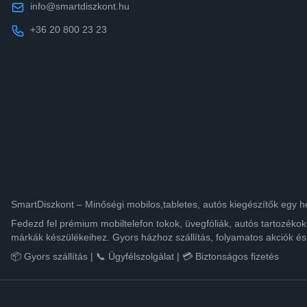
info@smartdiszkont.hu
+36 20 800 23 23
SmartDiszkont – Minőségi mobilos,tabletes, autós kiegészítők egy h
Fedezd fel prémium mobiltelefon tokok, üvegfóliák, autós tartozék
márkák készülékeihez. Gyors házhoz szállítás, folyamatos akciók és
📦 Gyors szállítás | 📞 Ügyfélszolgálat | 💳 Biztonságos fizetés