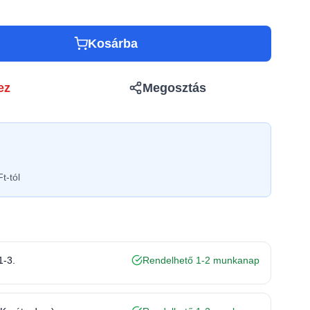
Kosárba
ez
Megosztás
t-tól
1-3.
Rendelhető 1-2 munkanap