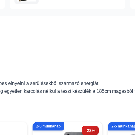
pes elnyelni a sérülésekből származó energiát
 egyetlen karcolás nélkül a teszt készülék a 185cm magasból 
2-5 munkanap
2-5 munkana
-22%