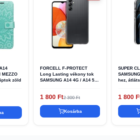
A14
FORCELL F-PROTECT
SUPER CL
ll MEZZO
Long Lasting vékony tok
SAMSUNG 
iptok zöld
SAMSUNG A14 4G / A14 5G
hez, átlát
számára, átlátszó
1 800 Ft
1 800 F
2 300 Ft
Kosárba
ba