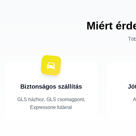
Miért érd
Töb
Biztonságos szállítás
Jó
GLS házhoz, GLS csomagpont,
A
Expressone futárral