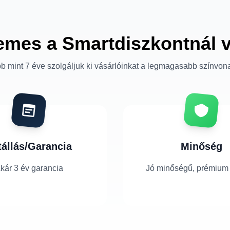
emes a Smartdiszkontnál 
b mint 7 éve szolgáljuk ki vásárlóinkat a legmagasabb színvon
tállás/Garancia
Minőség
kár 3 év garancia
Jó minőségű, prémium