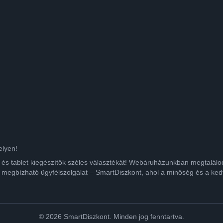
elyen!
ok és tablet kiegészítők széles választékát! Webáruházunkban megtalá
 megbízható ügyfélszolgálat – SmartDiszkont, ahol a minőség és a kedv
© 2026 SmartDiszkont. Minden jog fenntartva.