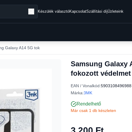
Készülék választó
Kapcsolat
Szállítási díj
Üzleteink
g Galaxy A14 5G tok
Samsung Galaxy 
fokozott védelmet
EAN / Vonalkód:
5903108496988
Márka:
3MK
Rendelhető
Már csak 1 db készleten
3 200 Ft