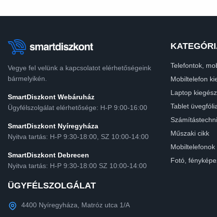
KATEGÓRI
Telefontok, mob
Vegye fel velünk a kapcsolatot elérhetőségeink
bármelyikén.
Mobiltelefon ki
Laptop kiegész
SmartDiszkont Webáruház
Tablet üvegfóli
Ügyfélszolgálat elérhetősége: H-P 9:00-16:00
Számítástechn
SmartDiszkont Nyíregyháza
Műszaki cikk
Nyitva tartás: H-P 9:30-18:00, SZ 10:00-14:00
Mobiltelefonok
SmartDiszkont Debrecen
Fotó, fényképe
Nyitva tartás: H-P 9:30-18:00 SZ 10:00-14:00
ÜGYFÉLSZOLGÁLAT
4400 Nyíregyháza, Matróz utca 1/A