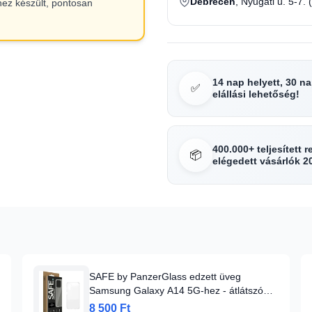
Debrecen
, Nyugati u. 5-7. 
hez készült, pontosan
14 nap helyett, 30 n
✅
elállási lehetőség!
400.000+ teljesített 
📦
elégedett vásárlók 2
SAFE by PanzerGlass edzett üveg
Samsung Galaxy A14 5G-hez - átlátszó
üvegfólia
8 500 Ft