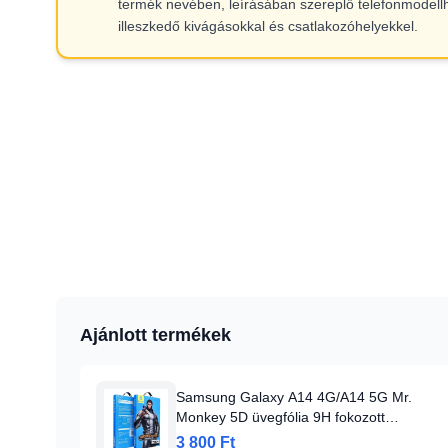
termék nevében, leírásában szereplő telefonmodell
illeszkedő kivágásokkal és csatlakozóhelyekkel.
Ajánlott termékek
Samsung Galaxy A14 4G/A14 5G Mr.
Monkey 5D üvegfólia 9H fokozott
védelemmel fekete kerettel
3 800 Ft