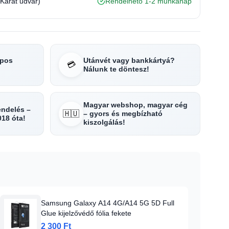
(Karát udvar)
Rendelhető 1-2 munkanap
apos
Utánvét vagy bankkártyá?
💳
Nálunk te döntesz!
Magyar webshop, magyar cég
rendelés –
🇭🇺
– gyors és megbízható
018 óta!
kiszolgálás!
Samsung Galaxy A14 4G/A14 5G 5D Full
Glue kijelzővédő fólia fekete
2 300 Ft