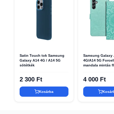
Satin Touch tok Samsung
Samsung Galaxy 
Galaxy A14 4G / A14 5G
4G/A14 5G Force
sötétkék
mandala mintás fl
2 300 Ft
4 000 Ft
Kosárba
Kosár