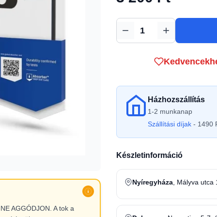
Mennyiség
Kedvencekh
Házhozszállítás
1-2 munkanap
Szállítási díjak
- 1490 F
Készletinformáció
Nyíregyháza
, Mályva utca 
l, NE AGGÓDJON. A tok a