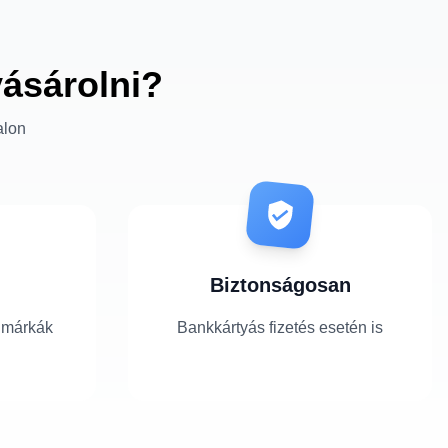
vásárolni?
alon
Biztonságosan
 márkák
Bankkártyás fizetés esetén is