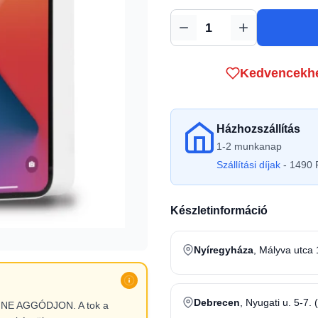
Mennyiség
Kedvencekh
Házhozszállítás
1-2 munkanap
Szállítási díjak
- 1490 F
Készletinformáció
Nyíregyháza
, Mályva utca 
Debrecen
, Nyugati u. 5-7. 
l, NE AGGÓDJON. A tok a