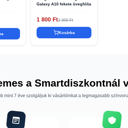
Galaxy A10 fekete üvegfólia
1 800 Ft
2 300 Ft
Kosárba
ba
emes a Smartdiszkontnál 
b mint 7 éve szolgáljuk ki vásárlóinkat a legmagasabb színvon