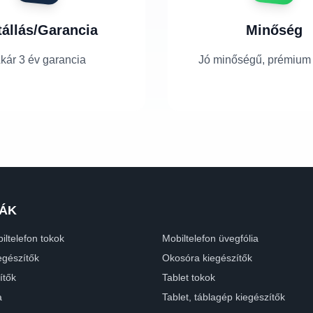
tállás/Garancia
Minőség
kár 3 év garancia
Jó minőségű, prémium
ÁK
iltelefon tokok
Mobiltelefon üvegfólia
egészítők
Okosóra kiegészítők
ítők
Tablet tokok
a
Tablet, táblagép kiegészítők