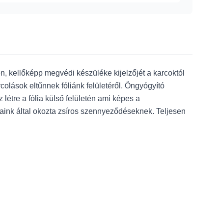
 kellőképp megvédi készüléke kijelzőjét a karcoktól
olások eltűnnek fóliánk felületéről. Öngyógyító
tre a fólia külső felületén ami képes a
jjaink által okozta zsíros szennyeződéseknek. Teljesen