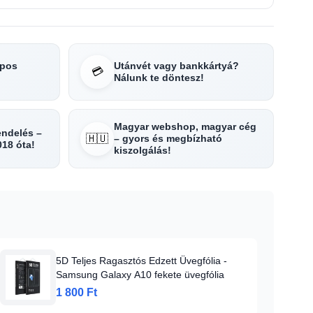
apos
Utánvét vagy bankkártyá?
💳
Nálunk te döntesz!
Magyar webshop, magyar cég
rendelés –
🇭🇺
– gyors és megbízható
018 óta!
kiszolgálás!
5D Teljes Ragasztós Edzett Üvegfólia -
Samsung Galaxy A10 fekete üvegfólia
1 800 Ft