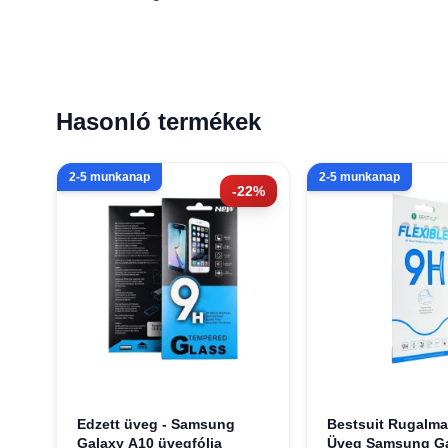
Hasonló termékek
2-5 munkanap
2-5 munkanap
-22%
Edzett üveg - Samsung
Bestsuit Rugalma
Galaxy A10 üvegfólia
Üveg Samsung Ga