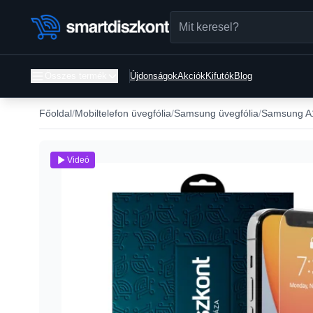
Összes termék
Újdonságok
Akciók
Kifutók
Blog
Főoldal
Mobiltelefon üvegfólia
Samsung üvegfólia
Samsung A1
Videó