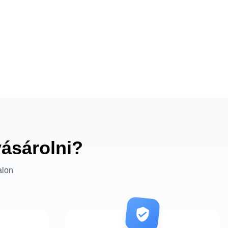
vásárolni?
alon