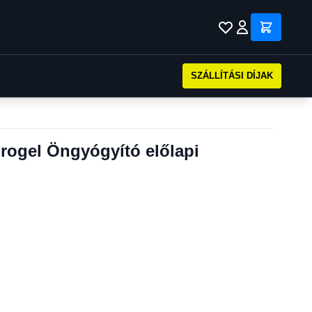
SZÁLLÍTÁSI DÍJAK
ogel Öngyógyító előlapi