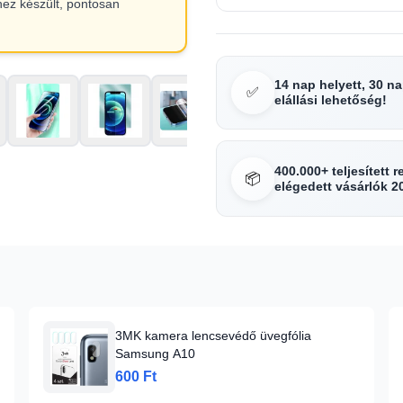
hez készült, pontosan
14 nap helyett, 30 n
✅
elállási lehetőség!
400.000+ teljesített 
📦
elégedett vásárlók 2
3MK kamera lencsevédő üvegfólia
Samsung A10
600 Ft