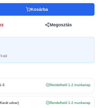
Kosárba
ez
Megosztás
t-tól
1-3.
Rendelhető 1-2 munkanap
(Karát udvar)
Rendelhető 1-2 munkanap