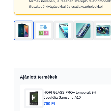
termék nevében, leírásában szereplő telefonmodell
illeszkedő kivágásokkal és csatlakozóhelyekkel.
Ajánlott termékek
HOFI GLASS PRO+ temperált 9H
üvegfólia Samsung A10
700 Ft