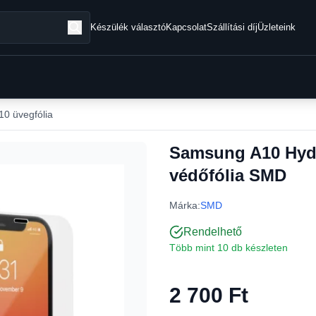
Készülék választó
Kapcsolat
Szállítási díj
Üzleteink
0 üvegfólia
Samsung A10 Hydr
védőfólia SMD
Márka:
SMD
Rendelhető
Több mint 10 db készleten
2 700 Ft