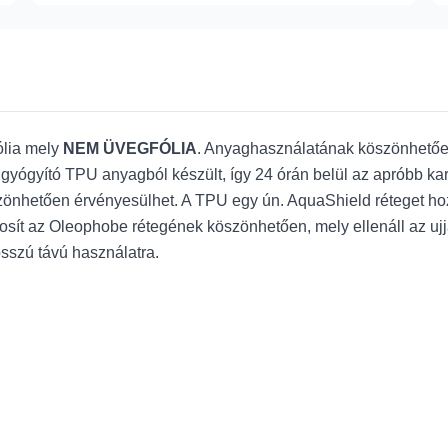
lia mely
NEM ÜVEGFÓLIA
. Anyaghasználatának köszönhetően,
gyógyító TPU anyagból készült, így 24 órán belül az apróbb karc
hetően érvényesülhet. A TPU egy ún. AquaShield réteget hoz lé
iztosít az Oleophobe rétegének köszönhetően, mely ellenáll az u
 hosszú távú használatra.