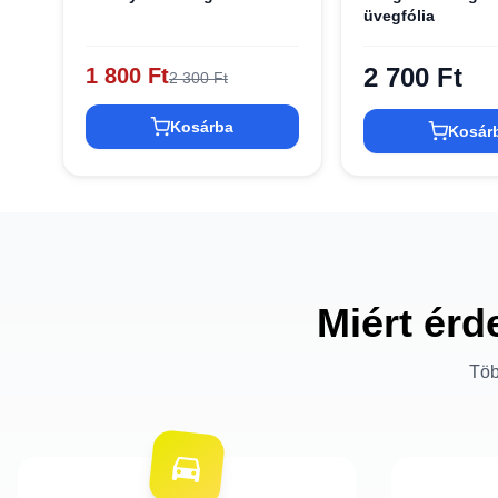
üvegfólia
2 700 Ft
1 800 Ft
2 300 Ft
Kosárba
Kosár
Miért érd
Töb