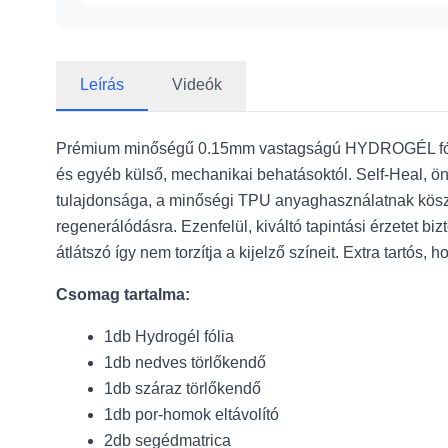
Leírás
Videók
Prémium minőségű 0.15mm vastagságú HYDROGÉL fó
és egyéb külső, mechanikai behatásoktól. Self-Heal, ön
tulajdonsága, a minőségi TPU anyaghasználatnak köszön
regenerálódásra. Ezenfelül, kiváltó tapintási érzetet b
átlátszó így nem torzítja a kijelző színeit. Extra tartós,
Csomag tartalma:
1db Hydrogél fólia
1db nedves törlőkendő
1db száraz törlőkendő
1db por-homok eltávolító
2db segédmatrica