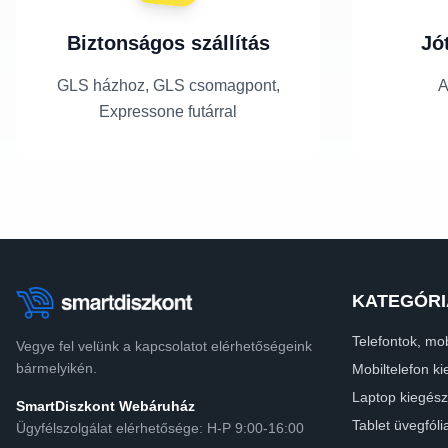
Biztonságos szállítás
Jó
GLS házhoz, GLS csomagpont,
A
Expressone futárral
KATEGÓRI
Telefontok, mob
Vegye fel velünk a kapcsolatot elérhetőségeink
bármelyikén.
Mobiltelefon ki
Laptop kiegész
SmartDiszkont Webáruház
Tablet üvegfóli
Ügyfélszolgálat elérhetősége: H-P 9:00-16:00