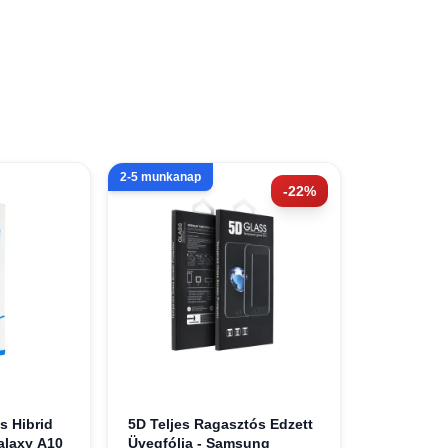
2-5 munkanap
-22%
s Hibrid
5D Teljes Ragasztós Edzett
laxy A10
Üvegfólia - Samsung