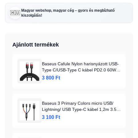
Magyar webshop, magyar cég – gyors és megbízható
🇭🇺
kiszolgálás!
Ajánlott termékek
Baseus Cafule Nylon harisnyázott USB-
Type C/USB-Type C kábel PD2.0 60W
20V 3A QC3.0 1m fekete/piros
3 800 Ft
Baseus 3 Primary Colors micro USB/
Lightning/ USB Type-C kábel 1,2m 3.5A
fekete
3 100 Ft