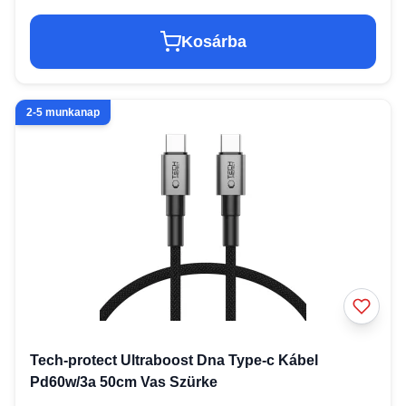
Kosárba
2-5 munkanap
Tech-protect Ultraboost Dna Type-c Kábel
Pd60w/3a 50cm Vas Szürke