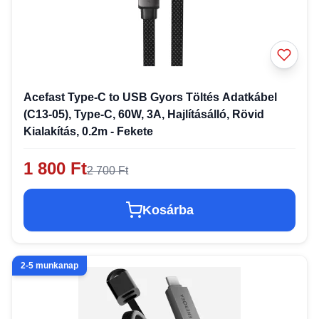
Acefast Type-C to USB Gyors Töltés Adatkábel
(C13-05), Type-C, 60W, 3A, Hajlításálló, Rövid
Kialakítás, 0.2m - Fekete
1 800 Ft
2 700 Ft
Kosárba
2-5 munkanap