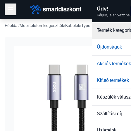
Üdv!
Kérjük, jelentkezz be.
Főoldal
Mobiltelefon kiegészítők
Kábelek
Type-C USB kábel
Termék kategóri
Újdonságok
Akciós termékek
Kifutó termékek
Készülék válasz
Szállítási díj
Üzleteink