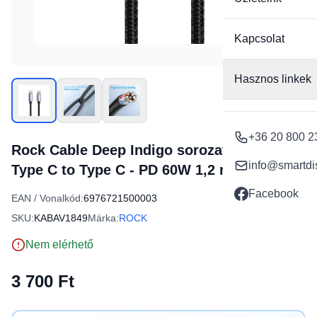
Kapcsolat
Hasznos linkek
+36 20 800 2
Rock Cable Deep Indigo sorozat fonott -
info@smartdi
Type C to Type C - PD 60W 1,2 méter fekete
Facebook
EAN / Vonalkód:
6976721500003
SKU:
KABAV1849
Márka:
ROCK
Nem elérhető
3 700 Ft