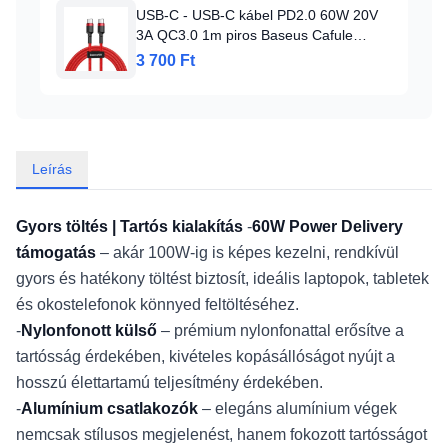
USB-C - USB-C kábel PD2.0 60W 20V
3A QC3.0 1m piros Baseus Cafule
Nylon harisnyázott
3 700 Ft
Leírás
Gyors töltés | Tartós kialakítás
-
60W Power Delivery
támogatás
– akár 100W-ig is képes kezelni, rendkívül
gyors és hatékony töltést biztosít, ideális laptopok, tabletek
és okostelefonok könnyed feltöltéséhez.
-
Nylonfonott külső
– prémium nylonfonattal erősítve a
tartósság érdekében, kivételes kopásállóságot nyújt a
hosszú élettartamú teljesítmény érdekében.
-
Alumínium csatlakozók
– elegáns alumínium végek
nemcsak stílusos megjelenést, hanem fokozott tartósságot