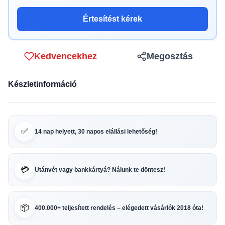
Értesítést kérek
Kedvencekhez
Megosztás
Készletinformáció
✅
14 nap helyett, 30 napos elállási lehetőség!
💳
Utánvét vagy bankkártyá? Nálunk te döntesz!
📦
400.000+ teljesített rendelés – elégedett vásárlók 2018 óta!